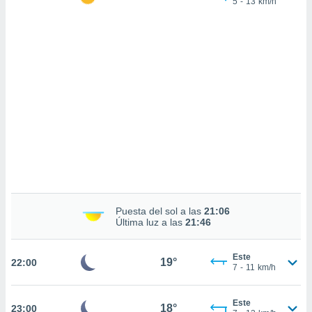
5
-
13
km/h
sultar más
 en nuestra
 Cookies
y
ualquier
ento
 botón
ación de
kies
 disponible
e nuestra
.
IVAMENTE,
Puesta del sol a las
21:06
as
Última luz a las
21:46
 a cookies
 no aceptar
Este
19°
22:00
ón de
7
-
11
km/h
uedes
uestro sitio
.com. En
Este
18°
23:00