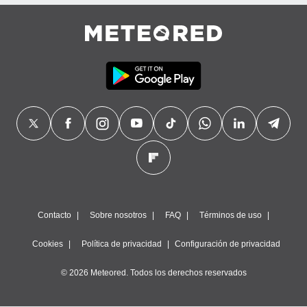
precisa e
ión mediante
, publicidad
dos,
 publicidad
,
ón de
 desarrollo
s.
tros 1199
ios
Contacto
Sobre nosotros
FAQ
Términos de uso
Cookies
Política de privacidad
Configuración de privacidad
© 2026 Meteored. Todos los derechos reservados