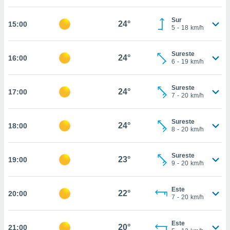
estra
ara seguir
Sur
e contenido
24°
15:00
5
-
18
km/h
stándares
ACEPTAR
sin coste.
Y
Sureste
CONTINUAR
24°
16:00
 botón
6
-
19
km/h
continuar",
der a la
CONFIGURACIÓN
ndo la
Sureste
24°
17:00
7
-
20
km/h
 de todas
, ya sean
de nuestros
Sureste
24°
18:00
 nos
8
-
20
km/h
 y análisis
tamiento en
Sureste
23°
19:00
9
-
20
km/h
b, así como
un perfil
para
Este
22°
20:00
ublicidad y
7
-
20
km/h
do en
Este
 mismo.
20°
21:00