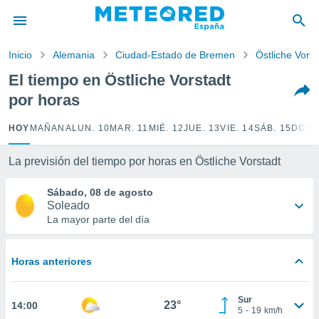
privacidad
o de
Inicio
Alemania
Ciudad-Estado de Bremen
Östliche Vorst
tiempo.com)
borado por
El tiempo en Östliche Vorstadt
es para
por horas
ue la
 que se
e calidad.
HOY
MAÑANA
LUN. 10
MAR. 11
MIÉ. 12
JUE. 13
VIE. 14
SÁB. 15
DOM.
eder a este
ediante las
La previsión del tiempo por horas en Östliche Vorstadt
opciones:
Sábado, 08 de agosto
ookies y
Soleado
e forma
La mayor parte del día
d digital
ada, basada
Horas anteriores
mación
ediante
ecnologías
Sur
23°
14:00
nos permite
5
-
19
km/h