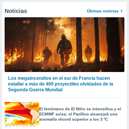
er momento
ic en
Noticias
Últimas noticias
o en
 Cookies
en
eb.
y
socios
el
to de
la
Los megaincendios en el sur de Francia hacen
 en un
estallar a más de 400 proyectiles olvidados de la
 y/o acceder
Segunda Guerra Mundial
 de datos
ara
 anuncios
El fenómeno de El Niño se intensifica y el
ar perfiles
ECMWF avisa: el Pacífico alcanzará una
idad
anomalía récord superior a los 3 ºC
a, utilizar
a