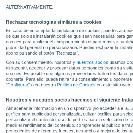
Gráfica del tiempo por horas en 
ALTERNATIVAMENTE,
SÍMBOLO
TEMPERATURA
Rechazar tecnologías similares a cookies
En caso de no aceptar la instalación de cookies, puedes acced
00
03
06
09
12
15
18
21
00
03
06
09
de que solo se instalarán cookies que sean necesarias para garan
cookies para analizar el comportamiento ni para mostrar publici
publicidad general no personalizada. Puedes rechazar la instala
abono pulsando el botón "Rechazar".
Con su consentimiento, nosotros y
nuestros socios
usamos cooki
almacenar, acceder y procesar datos personales como su visita e
cookies. Es posible que algunos proveedores traten tus datos pe
oponerte. Para ello, puede retirar su consentimiento u oponerse
"Configurar"
o en nuestra
Política de Cookies
en este sitio web.
21°
21°
20°
19°
17°
17°
Nosotros y nuestros socios hacemos el siguiente trata
16°
16°
15°
15°
Almacenar la información en un dispositivo y/o acceder a ella, 
13°
perfiles para publicidad personalizada, utilizar perfiles para sele
personalizar el contenido, uso de perfiles para la selección de c
medir el rendimiento del contenido, comprender al público a tra
procedentes de diferentes fuentes, desarrollo y mejora de los se