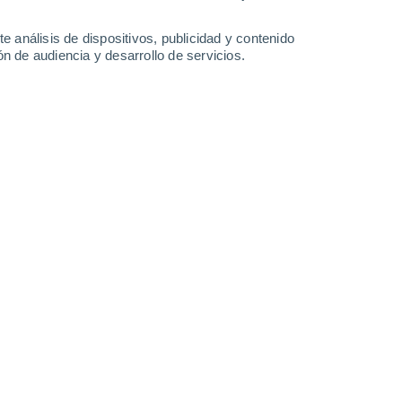
Domingo
9
e análisis de dispositivos, publicidad y contenido
n de audiencia y desarrollo de servicios.
n Mariendorf
17°
Cielo despejado
02:00
Sensación T.
17°
15°
Nubes y claros
05:00
Sensación T.
15°
16°
Soleado
08:00
Sensación T.
16°
19°
Parcialmente nuboso
11:00
Sensación T.
19°