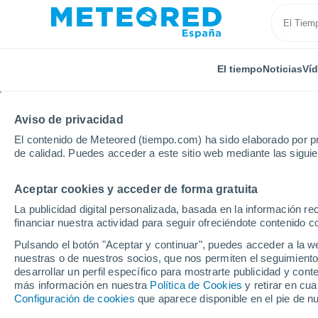
El tiempo
Noticias
Ví
Aviso de privacidad
El contenido de Meteored (tiempo.com) ha sido elaborado por pr
de calidad. Puedes acceder a este sitio web mediante las sigui
Aceptar cookies y acceder de forma gratuita
Inicio
Alemania
Ciudad-Estado de Berlín
Marien
La publicidad digital personalizada, basada en la información r
financiar nuestra actividad para seguir ofreciéndote contenido c
El tiempo en Mariendo
Pulsando el botón "Aceptar y continuar", puedes acceder a la w
nuestras o de nuestros socios, que nos permiten el seguimiento
desarrollar un perfil específico para mostrarte publicidad y co
El Tiempo 1 - 7 días
Por horas
más información en nuestra
Política de Cookies
y retirar en cu
Configuración de cookies
que aparece disponible en el pie de n