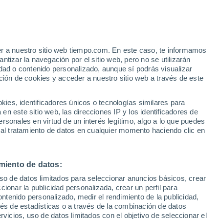
Mariendorf
VIENTO
PRECIPITACIÓN
er a nuestro sitio web tiempo.com. En este caso, te informamos
12
15
18
21
00
03
06
09
12
15
18
21
00
tizar la navegación por el sitio web, pero no se utilizarán
dad o contenido personalizado, aunque sí podrás visualizar
ción de cookies y acceder a nuestro sitio web a través de este
32°
es, identificadores únicos o tecnologías similares para
31°
29°
n este sitio web, las direcciones IP y los identificadores de
rsonales en virtud de un interés legítimo, algo a lo que puedes
25°
25°
 al tratamiento de datos en cualquier momento haciendo clic en
24°
23°
22°
20°
18°
18°
miento de datos:
16°
15°
uso de datos limitados para seleccionar anuncios básicos, crear
ccionar la publicidad personalizada, crear un perfil para
ontenido personalizado, medir el rendimiento de la publicidad,
vés de estadísticas o a través de la combinación de datos
rvicios, uso de datos limitados con el objetivo de seleccionar el