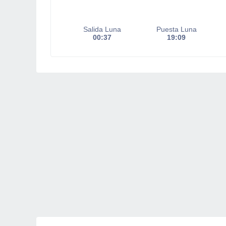
Salida Luna
Puesta Luna
00:37
19:09