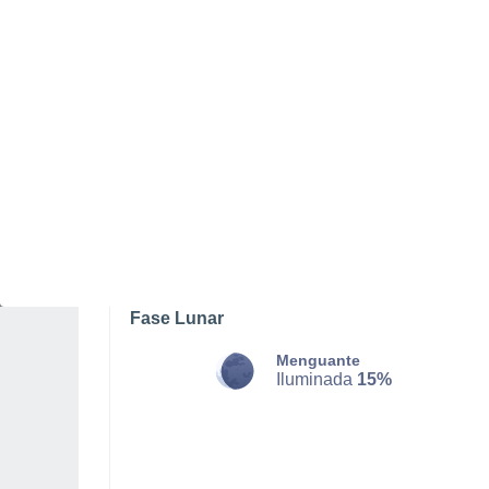
DOMINGO, 09 DE AGOSTO
La mayor parte del día
Nubes y claros
Salida del sol a las
05:39
Puesta del sol a las
20:43
Primera luz a las
04:59
Última luz a las
21:23
Fase Lunar
Menguante
Iluminada
15%