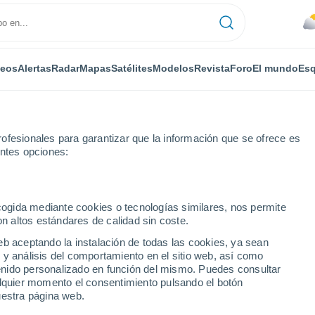
deos
Alertas
Radar
Mapas
Satélites
Modelos
Revista
Foro
El mundo
Esq
ofesionales para garantizar que la información que se ofrece es
entes opciones:
dorf
Por horas
ecogida mediante cookies o tecnologías similares, nos permite
on altos estándares de calidad sin coste.
rf por horas
eb aceptando la instalación de todas las cookies, ya sean
 y análisis del comportamiento en el sitio web, así como
ntenido personalizado en función del mismo. Puedes consultar
alquier momento el consentimiento pulsando el botón
uestra página web.