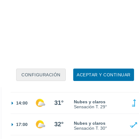
16°
Nubes y claros
02:00
Sensación T.
16°
15°
Nubes y claros
05:00
Sensación T.
15°
18°
Soleado
08:00
Sensación T.
18°
CONFIGURACIÓN
ACEPTAR Y CONTINUAR
25°
Soleado
11:00
Sensación T.
26°
31°
Nubes y claros
14:00
Sensación T.
29°
32°
Nubes y claros
17:00
Sensación T.
30°