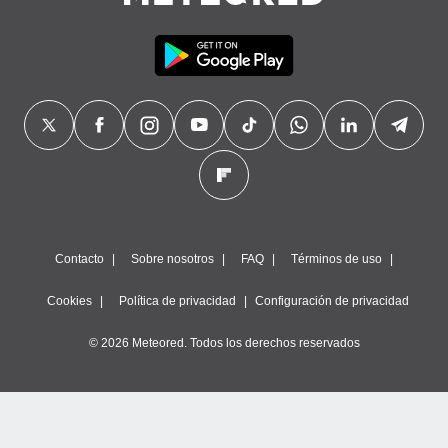
precisa e
ión mediante
, publicidad
dos,
 publicidad
,
ón de
 desarrollo
s.
tros 1199
ios
Contacto
Sobre nosotros
FAQ
Términos de uso
Cookies
Política de privacidad
Configuración de privacidad
© 2026 Meteored. Todos los derechos reservados