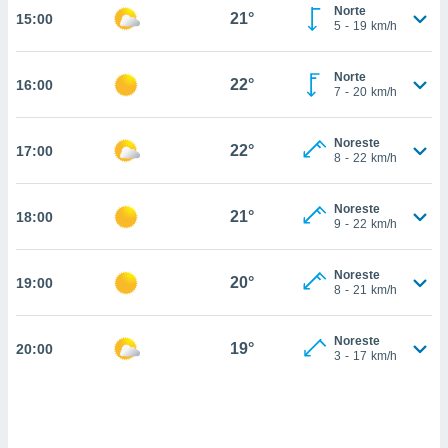
estra
Norte
21°
15:00
ara seguir
5
-
19
km/h
e contenido
stándares
ACEPTAR
Norte
sin coste.
22°
16:00
Y
7
-
20
km/h
CONTINUAR
 botón
continuar",
Noreste
22°
17:00
der a la
CONFIGURACIÓN
8
-
22
km/h
ndo la
 de todas
, ya sean
Noreste
21°
18:00
9
-
22
km/h
de nuestros
 nos
Noreste
20°
19:00
 y análisis
8
-
21
km/h
tamiento en
b, así como
un perfil
Noreste
19°
20:00
3
-
17
km/h
para
ublicidad y
do en
 mismo.