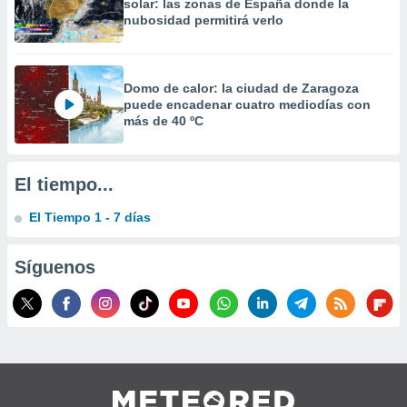
solar: las zonas de España donde la
 la
nubosidad permitirá verlo
da, crear un
personalizar
o, uso de
Domo de calor: la ciudad de Zaragoza
a la
puede encadenar cuatro mediodías con
e contenido
más de 40 ºC
do, medir el
 de la
medir el
El tiempo...
 del
 comprender
El Tiempo 1 - 7 días
 través de
s o a través
nación de
Síguenos
edentes de
fuentes,
y mejora de
os, uso de
ados con el
 seleccionar
o.
calización