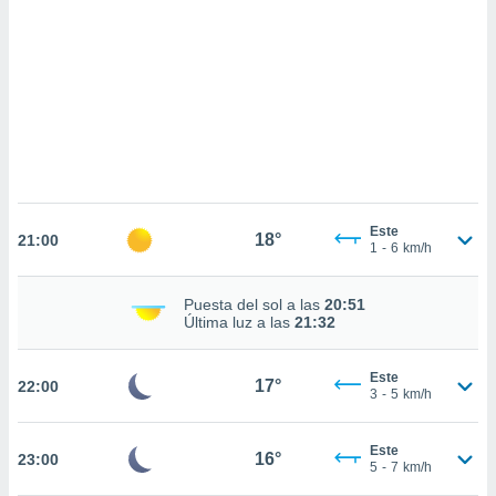
sultar más
 en nuestra
 Cookies
y
ualquier
ento
 botón
ación de
kies
 disponible
e nuestra
Este
18°
.
21:00
1
-
6
km/h
IVAMENTE,
Puesta del sol a las
20:51
Última luz a las
21:32
as
 a cookies
Este
17°
22:00
3
-
5
km/h
 no aceptar
ón de
uedes
Este
16°
23:00
uestro sitio
5
-
7
km/h
.com. En