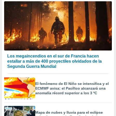
er momento
ic en
o en
 Cookies
en
eb.
y
socios
el
Los megaincendios en el sur de Francia hacen
to de
estallar a más de 400 proyectiles olvidados de la
Segunda Guerra Mundial
la
 en un
 y/o acceder
El fenómeno de El Niño se intensifica y el
 de datos
ECMWF avisa: el Pacífico alcanzará una
ara
anomalía récord superior a los 3 ºC
 anuncios
ar perfiles
idad
a, utilizar
Mapa de nubes y lluvia para el eclipse
a