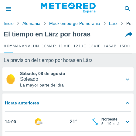
privacidad
o de
Inicio
Alemania
Mecklemburgo-Pomerania
Lärz
Por 
tiempo.com)
borado por
El tiempo en Lärz por horas
es para
ue la
HOY
MAÑANA
LUN. 10
MAR. 11
MIÉ. 12
JUE. 13
VIE. 14
SÁB. 15
DOM.
 que se
e calidad.
eder a este
La previsión del tiempo por horas en Lärz
ediante las
opciones:
Sábado, 08 de agosto
Soleado
ookies y
La mayor parte del día
e forma
Horas anteriores
d digital
ada, basada
mación
Noroeste
ediante
21°
14:00
5
-
19
km/h
ecnologías
nos permite