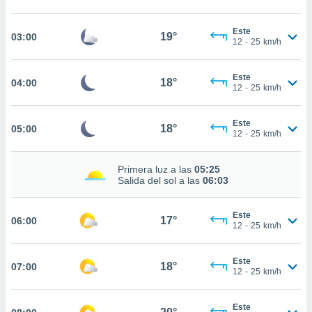
estra
ara seguir
e contenido
Este
19°
03:00
12
-
25
km/h
stándares
ACEPTAR
sin coste.
Y
CONTINUAR
Este
 botón
18°
04:00
12
-
25
km/h
continuar",
der a la
CONFIGURACIÓN
ndo la
Este
18°
05:00
 de todas
12
-
25
km/h
, ya sean
de nuestros
Primera luz a las
05:25
 nos
Salida del sol a las
06:03
 y análisis
tamiento en
Este
17°
06:00
b, así como
12
-
25
km/h
un perfil
para
Este
ublicidad y
18°
07:00
12
-
25
km/h
do en
 mismo.
Este