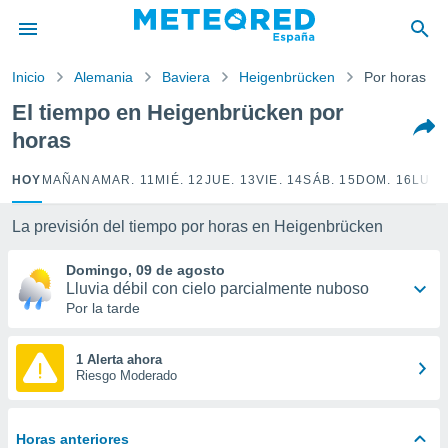
privacidad
o de
Inicio
Alemania
Baviera
Heigenbrücken
Por horas
tiempo.com)
borado por
El tiempo en Heigenbrücken por
es para
horas
ue la
 que se
e calidad.
HOY
MAÑANA
MAR. 11
MIÉ. 12
JUE. 13
VIE. 14
SÁB. 15
DOM. 16
LUN.
eder a este
ediante las
La previsión del tiempo por horas en Heigenbrücken
opciones:
Domingo, 09 de agosto
ookies y
Lluvia débil con cielo parcialmente nuboso
e forma
Por la tarde
d digital
ada, basada
1 Alerta ahora
Riesgo Moderado
mación
ediante
ecnologías
nos permite
Horas anteriores