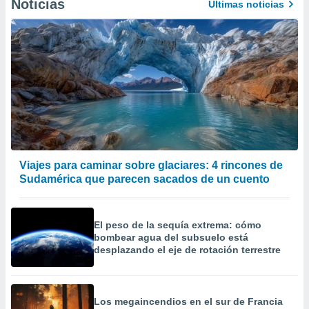
Noticias
Últimas noticias
precisa e
ión mediante
, publicidad
dos,
 publicidad
,
ón de
 desarrollo
s.
tros 1199
Viajes para caminar sobre glaciares: 4 rincones de
ios
Sudamérica que parecen sacados de un cuento
El peso de la sequía extrema: cómo
bombear agua del subsuelo está
desplazando el eje de rotación terrestre
Los megaincendios en el sur de Francia