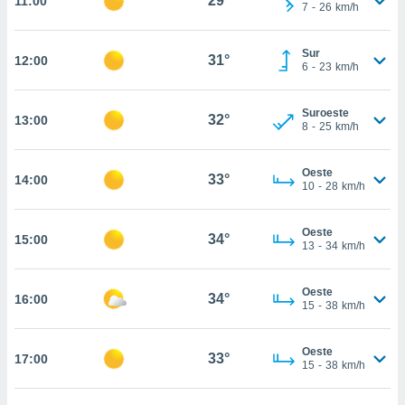
29°
11:00
te
7
-
26
km/h
 de que
talarán
Sur
e sean
31°
12:00
6
-
23
km/h
para
a
por el sitio
Suroeste
32°
13:00
o se
8
-
25
km/h
cookies para
Oeste
nto ni para
33°
14:00
10
-
28
km/h
licidad o
ado, aunque
Oeste
34°
15:00
sualizar
13
-
34
km/h
general no
ada. Puedes
Oeste
 instalación
34°
16:00
15
-
38
km/h
y acceder a
io web a
ste abono
Oeste
33°
17:00
15
-
38
km/h
 botón
.