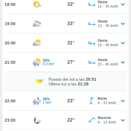
Oeste
33°
18:00
12
-
35
km/h
nto,
cios
Oeste
33°
19:00
kies,
13
-
30
km/h
ores únicos
as similares
Oeste
nar,
31°
20:00
19
-
40
km/h
rocesar
onales como
 este sitio
Oeste
30%
27°
21:00
recciones IP
0.3 l/m²
15
-
45
km/h
ficadores de
 posible
Puesta del sol a las
20:51
s
Última luz a las
21:28
 traten tus
nales en
 interés
Norte
30%
23°
22:00
go a lo que
1 l/m²
4
-
31
km/h
nerte. Para
retirar su
Noreste
ento u
22°
23:00
4
-
13
km/h
 de datos