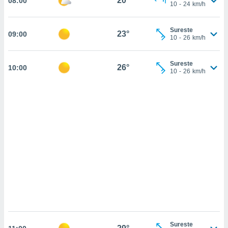
20°
08:00
sultar más
10
-
24
km/h
 en nuestra
 Cookies
y
Sureste
ualquier
23°
09:00
10
-
26
km/h
ento
 botón
Sureste
26°
10:00
ación de
10
-
26
km/h
kies
 disponible
e nuestra
.
IVAMENTE,
as
 a cookies
 no aceptar
ón de
uedes
uestro sitio
.com. En
Sureste