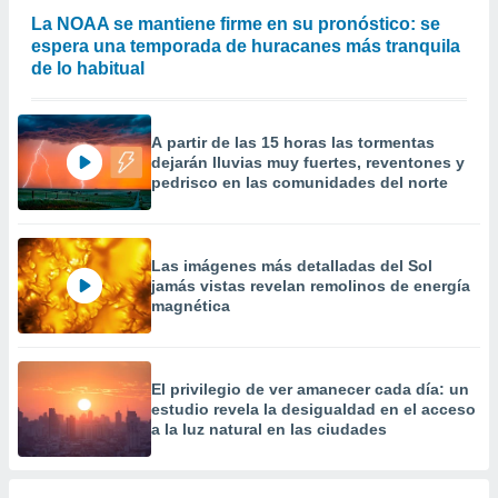
 la
La NOAA se mantiene firme en su pronóstico: se
espera una temporada de huracanes más tranquila
da, crear un
de lo habitual
personalizar
o, uso de
a la
e contenido
A partir de las 15 horas las tormentas
do, medir el
dejarán lluvias muy fuertes, reventones y
pedrisco en las comunidades del norte
 de la
medir el
 del
 comprender
Las imágenes más detalladas del Sol
 través de
jamás vistas revelan remolinos de energía
s o a través
magnética
nación de
edentes de
fuentes,
y mejora de
El privilegio de ver amanecer cada día: un
os, uso de
estudio revela la desigualdad en el acceso
ados con el
a la luz natural en las ciudades
 seleccionar
o.
calización