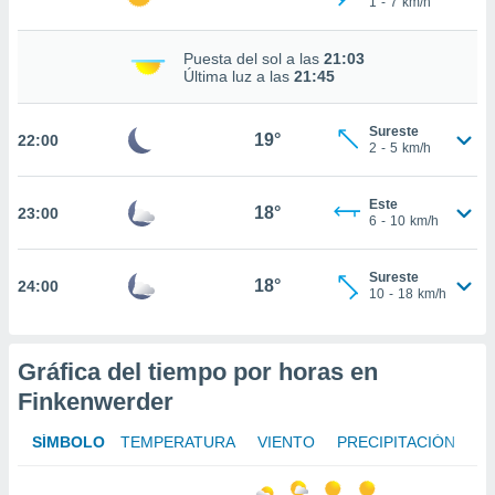
1
-
7
km/h
te
 de que
talarán
Puesta del sol a las
21:03
e sean
Última luz a las
21:45
para
a
Sureste
por el sitio
19°
22:00
2
-
5
km/h
o se
cookies para
Este
18°
23:00
nto ni para
6
-
10
km/h
licidad o
Sureste
ado, aunque
18°
24:00
10
-
18
km/h
sualizar
general no
ada. Puedes
 instalación
Gráfica del tiempo por horas en
y acceder a
Finkenwerder
io web a
ste abono
SÍMBOLO
TEMPERATURA
VIENTO
PRECIPITACIÓN
 botón
.