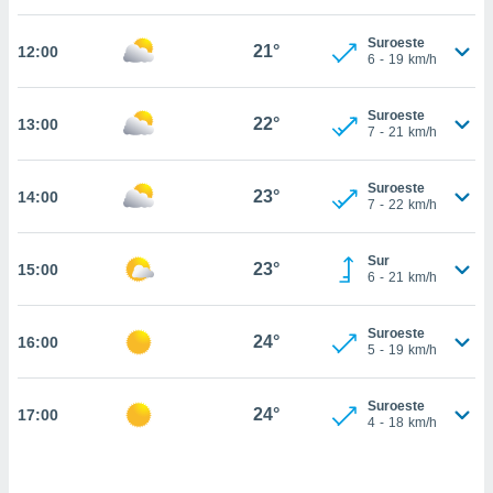
estra
ara seguir
Suroeste
e contenido
21°
12:00
6
-
19
km/h
stándares
ACEPTAR
sin coste.
Y
Suroeste
CONTINUAR
22°
13:00
 botón
7
-
21
km/h
continuar",
der a la
CONFIGURACIÓN
ndo la
Suroeste
23°
14:00
7
-
22
km/h
 de todas
, ya sean
de nuestros
Sur
23°
15:00
 nos
6
-
21
km/h
 y análisis
tamiento en
Suroeste
24°
16:00
5
-
19
km/h
b, así como
un perfil
para
Suroeste
24°
17:00
ublicidad y
4
-
18
km/h
do en
 mismo.