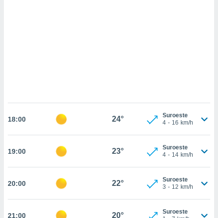
sultar más
 en nuestra
 Cookies
y
ualquier
ento
 botón
ación de
kies
 disponible
e nuestra
.
Suroeste
24°
18:00
4
-
16
km/h
IVAMENTE,
Suroeste
23°
19:00
as
4
-
14
km/h
 a cookies
 no aceptar
Suroeste
22°
20:00
ón de
3
-
12
km/h
uedes
uestro sitio
.com. En
Suroeste
20°
21:00