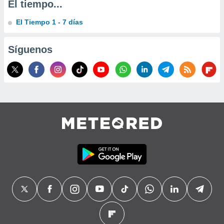
El tiempo...
precisa e
ión mediante
El Tiempo 1 - 7 días
, publicidad
Síguenos
dos,
 publicidad
,
ón de
 desarrollo
s.
tros 1199
ios