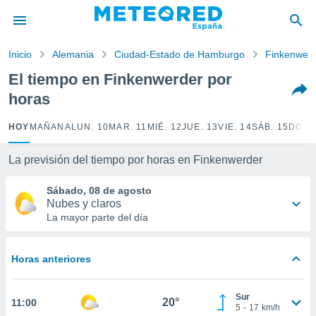
privacidad
o de
Inicio
Alemania
Ciudad-Estado de Hamburgo
Finkenwer
tiempo.com)
borado por
El tiempo en Finkenwerder por
es para
horas
ue la
 que se
e calidad.
HOY
MAÑANA
LUN. 10
MAR. 11
MIÉ. 12
JUE. 13
VIE. 14
SÁB. 15
DOM.
eder a este
ediante las
La previsión del tiempo por horas en Finkenwerder
opciones:
Sábado, 08 de agosto
ookies y
Nubes y claros
e forma
La mayor parte del día
d digital
ada, basada
Horas anteriores
mación
ediante
ecnologías
Sur
20°
11:00
nos permite
5
-
17
km/h