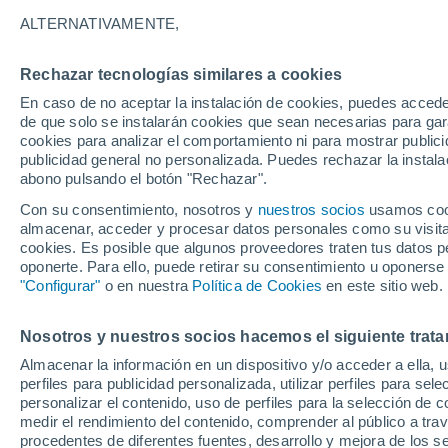
Gráfica del tiempo por horas en
ALTERNATIVAMENTE,
SÍMBOLO
TEMPERATURA
Rechazar tecnologías similares a cookies
En caso de no aceptar la instalación de cookies, puedes acced
00
03
06
09
12
15
18
21
00
03
06
09
de que solo se instalarán cookies que sean necesarias para garan
cookies para analizar el comportamiento ni para mostrar publici
publicidad general no personalizada. Puedes rechazar la instala
abono pulsando el botón "Rechazar".
Con su consentimiento, nosotros y
nuestros socios
usamos cooki
almacenar, acceder y procesar datos personales como su visita e
cookies. Es posible que algunos proveedores traten tus datos pe
oponerte. Para ello, puede retirar su consentimiento u oponerse
"Configurar"
o en nuestra
Política de Cookies
en este sitio web.
19°
19°
17°
17°
16°
Nosotros y nuestros socios hacemos el siguiente trata
15°
15°
14°
14°
13°
Almacenar la información en un dispositivo y/o acceder a ella, 
12°
perfiles para publicidad personalizada, utilizar perfiles para sele
personalizar el contenido, uso de perfiles para la selección de c
medir el rendimiento del contenido, comprender al público a tra
procedentes de diferentes fuentes, desarrollo y mejora de los se