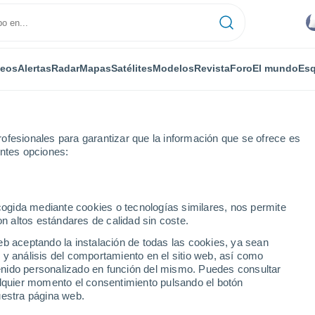
deos
Alertas
Radar
Mapas
Satélites
Modelos
Revista
Foro
El mundo
Esq
ofesionales para garantizar que la información que se ofrece es
entes opciones:
merstorf
Por horas
ecogida mediante cookies o tecnologías similares, nos permite
on altos estándares de calidad sin coste.
orf por horas
eb aceptando la instalación de todas las cookies, ya sean
 y análisis del comportamiento en el sitio web, así como
ntenido personalizado en función del mismo. Puedes consultar
alquier momento el consentimiento pulsando el botón
uestra página web.