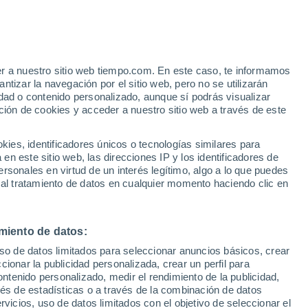
 Dummerstorf
VIENTO
PRECIPITACIÓN
er a nuestro sitio web tiempo.com. En este caso, te informamos
12
15
18
21
00
03
06
09
12
15
18
21
00
tizar la navegación por el sitio web, pero no se utilizarán
dad o contenido personalizado, aunque sí podrás visualizar
ción de cookies y acceder a nuestro sitio web a través de este
es, identificadores únicos o tecnologías similares para
28°
26°
n este sitio web, las direcciones IP y los identificadores de
25°
rsonales en virtud de un interés legítimo, algo a lo que puedes
23°
 al tratamiento de datos en cualquier momento haciendo clic en
21°
21°
21°
19°
19°
16°
miento de datos:
15°
15°
14°
uso de datos limitados para seleccionar anuncios básicos, crear
ccionar la publicidad personalizada, crear un perfil para
ontenido personalizado, medir el rendimiento de la publicidad,
vés de estadísticas o a través de la combinación de datos
rvicios, uso de datos limitados con el objetivo de seleccionar el