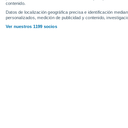
Viernes
7
Sábado
8
contenido.
Datos de localización geográfica precisa e identificación mediant
personalizados, medición de publicidad y contenido, investigació
Ver nuestros 1199 socios
La previsión del tiempo por horas 
VIERNES, 07 DE AGOSTO
La mayor parte del día
Parcialmente nuboso
Salida del sol a las
05:34
Puesta del sol a las
20:57
Primera luz a las
04:51
Última luz a las
21:40
Fase Lunar