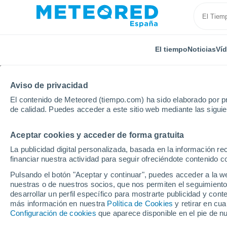
El tiempo
Noticias
Ví
Aviso de privacidad
El contenido de Meteored (tiempo.com) ha sido elaborado por pr
de calidad. Puedes acceder a este sitio web mediante las sigui
Aceptar cookies y acceder de forma gratuita
Inicio
Alemania
Mecklemburgo-Pomerania
Dum
La publicidad digital personalizada, basada en la información r
financiar nuestra actividad para seguir ofreciéndote contenido c
El tiempo en Dummerst
Pulsando el botón "Aceptar y continuar", puedes acceder a la w
nuestras o de nuestros socios, que nos permiten el seguimiento
desarrollar un perfil específico para mostrarte publicidad y co
El Tiempo 1 - 7 días
Por horas
más información en nuestra
Política de Cookies
y retirar en cu
Configuración de cookies
que aparece disponible en el pie de n