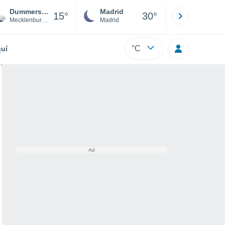
Dummerstorf
Madrid
Barcelona
15°
30°
Mecklenburg-Vorpommern
Madrid
Barcelona
°C
uí