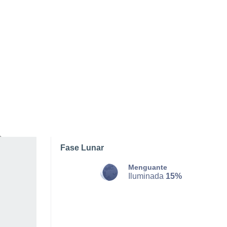
DOMINGO, 09 DE AGOSTO
La mayor parte del día
Nubes y claros
Salida del sol a las
05:38
Puesta del sol a las
20:53
Primera luz a las
04:55
Última luz a las
21:35
Fase Lunar
Menguante
Iluminada
15%