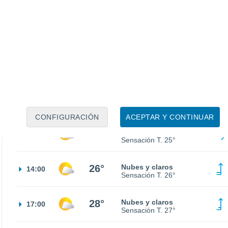
15°
Nubes y claros
02:00
Sensación T.
15°
14°
Nubes y claros
05:00
Sensación T.
14°
16°
Nubes y claros
08:00
Sensación T.
16°
CONFIGURACIÓN
ACEPTAR Y CONTINUAR
23°
Nubes y claros
11:00
Sensación T.
25°
26°
Nubes y claros
14:00
Sensación T.
26°
28°
Nubes y claros
17:00
Sensación T.
27°