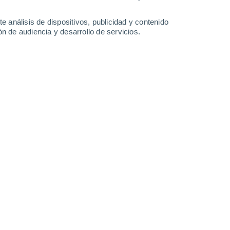
Domingo
9
e análisis de dispositivos, publicidad y contenido
n de audiencia y desarrollo de servicios.
en Dummerstorf
15°
Nubes y claros
02:00
Sensación T.
15°
14°
Nubes y claros
05:00
Sensación T.
14°
16°
Cubierto
08:00
Sensación T.
16°
17°
Parcialmente nuboso
11:00
Sensación T.
17°