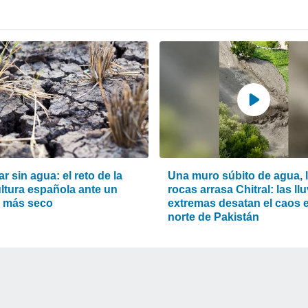
ar sin agua: el reto de la
Una muro súbito de agua, 
ultura española ante un
rocas arrasa Chitral: las ll
o más seco
extremas desatan el caos e
norte de Pakistán