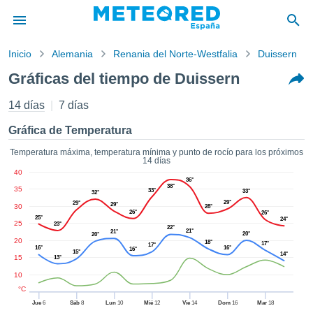
Inicio
Alemania
Renania del Norte-Westfalia
Duissern
privacidad
Gráficas del tiempo de Duissern
enido de
tiempo.com)
14 días
7 días
aborado por
ales para
Gráfica de Temperatura
ar que la
ón que se
Temperatura máxima, temperatura mínima y punto de rocío para los próximos
14 días
de calidad.
40
eder a este
36°
38°
35
ediante las
33°
33°
32°
 opciones:
29°
29°
29°
30
28°
26°
26°
25°
24°
25
23°
22°
cookies y
21°
21°
20°
20°
20
18°
de forma
17°
17°
16°
16°
16°
15°
14°
uita
15
13°
10
dad digital
ada, basada
°C
formación
Jue
6
Sáb
8
Lun
10
Mié
12
Vie
14
Dom
16
Mar
18