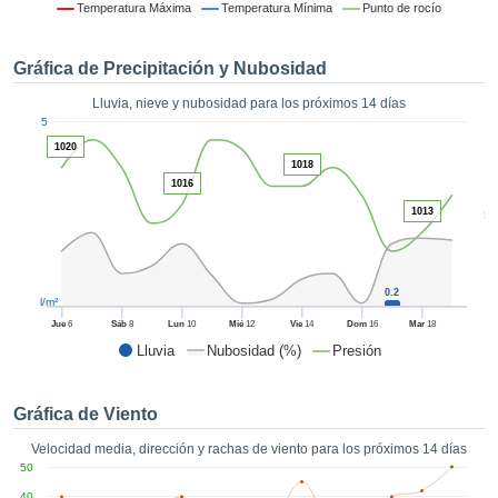
 mediante
Temperatura Máxima
Temperatura Mínima
Punto de rocío
tecnologías
nos permite
Gráfica de Precipitación y Nubosidad
r nuestra
para seguir
Lluvia, nieve y nubosidad para los próximos 14 días
e contenido
1
5
estándares
ACEPTAR
1020
 sin coste.
Y
1018
CONTINUAR
1016
 el botón
continuar",
1013
5
ceder a la
CONFIGURACIÓN
tando la
n de todas
s, ya sean
0.2
l/m²
de nuestros
Jue
6
Sáb
8
Lun
10
Mié
12
Vie
14
Dom
16
Mar
18
 que nos
Lluvia
Nubosidad (%)
Presión
ten el
 y análisis
tamiento en
Gráfica de Viento
b, así como
r un perfil
Velocidad media, dirección y rachas de viento para los próximos 14 días
ico para
50
ublicidad y
40