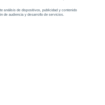
Martes
11
e análisis de dispositivos, publicidad y contenido
n de audiencia y desarrollo de servicios.
en Bremm
21°
Cielo despejado
02:00
Sensación T.
21°
18°
Cielo despejado
05:00
Sensación T.
18°
20°
Nubes y claros
08:00
Sensación T.
20°
30°
Nubes y claros
11:00
Sensación T.
28°