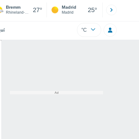
Bremm
Madrid
Barcelona
27°
25°
Rhineland-Palatinate
Madrid
Barcelona
°C
uí