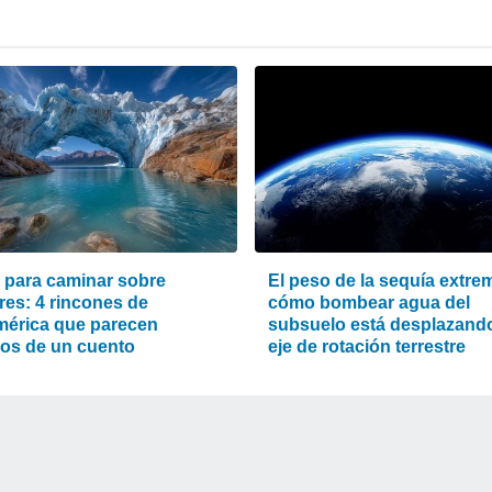
s para caminar sobre
El peso de la sequía extre
res: 4 rincones de
cómo bombear agua del
érica que parecen
subsuelo está desplazando
os de un cuento
eje de rotación terrestre