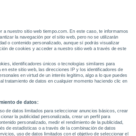
 Bremm
VIENTO
PRECIPITACIÓN
er a nuestro sitio web tiempo.com. En este caso, te informamos
12
15
18
21
00
03
06
09
12
15
18
21
00
tizar la navegación por el sitio web, pero no se utilizarán
dad o contenido personalizado, aunque sí podrás visualizar
ción de cookies y acceder a nuestro sitio web a través de este
es, identificadores únicos o tecnologías similares para
32°
32°
n este sitio web, las direcciones IP y los identificadores de
30°
rsonales en virtud de un interés legítimo, algo a lo que puedes
28°
28°
27°
 al tratamiento de datos en cualquier momento haciendo clic en
26°
24°
24°
21°
miento de datos:
20°
18°
uso de datos limitados para seleccionar anuncios básicos, crear
18°
ccionar la publicidad personalizada, crear un perfil para
ontenido personalizado, medir el rendimiento de la publicidad,
vés de estadísticas o a través de la combinación de datos
rvicios, uso de datos limitados con el objetivo de seleccionar el