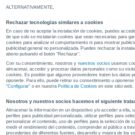
Gráfica del tiempo por horas en
ALTERNATIVAMENTE,
SÍMBOLO
TEMPERATURA
Rechazar tecnologías similares a cookies
En caso de no aceptar la instalación de cookies, puedes acced
00
03
06
09
12
15
18
21
00
03
06
09
de que solo se instalarán cookies que sean necesarias para garan
cookies para analizar el comportamiento ni para mostrar publici
publicidad general no personalizada. Puedes rechazar la instala
abono pulsando el botón "Rechazar".
34°
Con su consentimiento, nosotros y
nuestros socios
usamos cooki
32°
almacenar, acceder y procesar datos personales como su visita e
30°
30°
cookies. Es posible que algunos proveedores traten tus datos pe
oponerte. Para ello, puede retirar su consentimiento u oponerse
25°
"Configurar"
o en nuestra
Política de Cookies
en este sitio web.
22°
22°
22°
20°
Nosotros y nuestros socios hacemos el siguiente trata
20°
19°
Almacenar la información en un dispositivo y/o acceder a ella, 
perfiles para publicidad personalizada, utilizar perfiles para sele
personalizar el contenido, uso de perfiles para la selección de c
medir el rendimiento del contenido, comprender al público a tra
procedentes de diferentes fuentes, desarrollo y mejora de los se