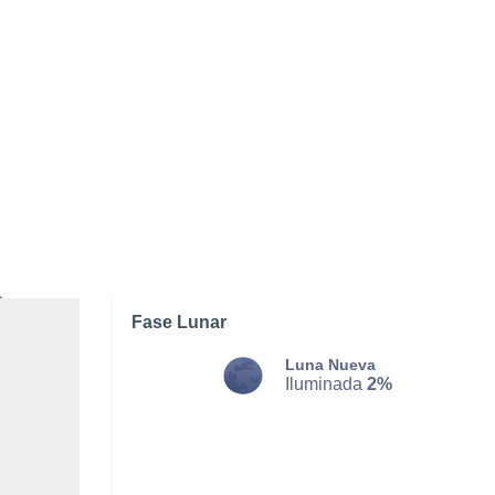
MARTES, 11 DE AGOSTO
La mayor parte del día
Soleado
Salida del sol a las
06:14
Puesta del sol a las
20:57
Primera luz a las
05:38
Última luz a las
21:34
Fase Lunar
Luna Nueva
Iluminada
2%