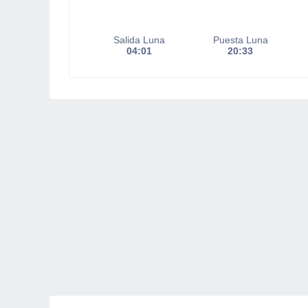
Salida Luna
Puesta Luna
04:01
20:33