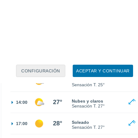
20°
Nubes y claros
02:00
Sensación T.
20°
18°
Cielo despejado
05:00
Sensación T.
18°
18°
Nubes y claros
08:00
Sensación T.
18°
CONFIGURACIÓN
ACEPTAR Y CONTINUAR
24°
Nubes y claros
11:00
Sensación T.
25°
27°
Nubes y claros
14:00
Sensación T.
27°
28°
Soleado
17:00
Sensación T.
27°