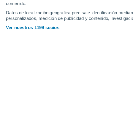
Domingo
9
Lunes
10
contenido.
Datos de localización geográfica precisa e identificación mediant
personalizados, medición de publicidad y contenido, investigació
Ver nuestros 1199 socios
La previsión del tiempo por horas 
DOMINGO, 09 DE AGOSTO
La mayor parte del día
Nubes y claros
Salida del sol a las
06:11
Puesta del sol a las
21:01
Primera luz a las
05:34
Última luz a las
21:38
Fase Lunar