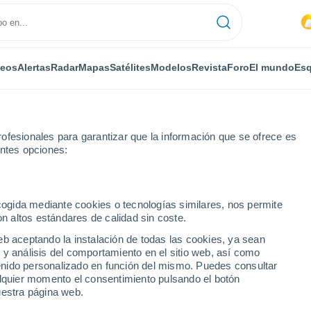
deos
Alertas
Radar
Mapas
Satélites
Modelos
Revista
Foro
El mundo
Esq
ofesionales para garantizar que la información que se ofrece es
entes opciones:
Por horas
ecogida mediante cookies o tecnologías similares, nos permite
on altos estándares de calidad sin coste.
or horas
eb aceptando la instalación de todas las cookies, ya sean
 y análisis del comportamiento en el sitio web, así como
ntenido personalizado en función del mismo. Puedes consultar
alquier momento el consentimiento pulsando el botón
uestra página web.