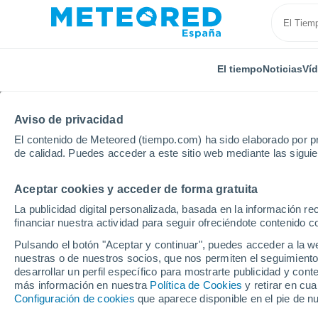
El tiempo
Noticias
Ví
Aviso de privacidad
El contenido de Meteored (tiempo.com) ha sido elaborado por pr
de calidad. Puedes acceder a este sitio web mediante las sigui
Aceptar cookies y acceder de forma gratuita
Inicio
Alemania
Renania-Palatinado
Bremm
La publicidad digital personalizada, basada en la información r
financiar nuestra actividad para seguir ofreciéndote contenido c
El tiempo en Bremm p
Pulsando el botón "Aceptar y continuar", puedes acceder a la w
nuestras o de nuestros socios, que nos permiten el seguimiento
desarrollar un perfil específico para mostrarte publicidad y co
El Tiempo 1 - 7 días
Por horas
más información en nuestra
Política de Cookies
y retirar en cu
Configuración de cookies
que aparece disponible en el pie de n