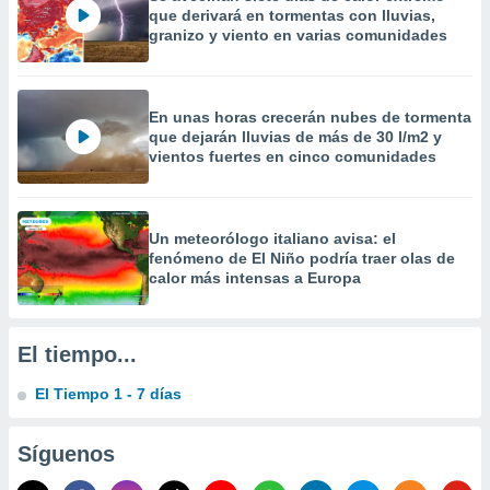
 la
que derivará en tormentas con lluvias,
granizo y viento en varias comunidades
da, crear un
personalizar
o, uso de
En unas horas crecerán nubes de tormenta
a la
que dejarán lluvias de más de 30 l/m2 y
e contenido
vientos fuertes en cinco comunidades
do, medir el
 de la
medir el
 del
Un meteorólogo italiano avisa: el
 comprender
fenómeno de El Niño podría traer olas de
 través de
calor más intensas a Europa
s o a través
nación de
edentes de
fuentes,
El tiempo...
y mejora de
os, uso de
El Tiempo 1 - 7 días
ados con el
 seleccionar
o.
Síguenos
calización