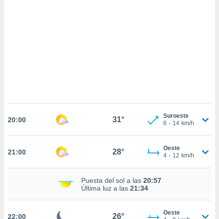
sultar más
 en nuestra
 Cookies
y
ualquier
ento
 botón
ación de
kies
 disponible
e nuestra
.
Suroeste
31°
20:00
6
-
14
km/h
IVAMENTE,
Oeste
28°
21:00
as
4
-
12
km/h
 a cookies
 no aceptar
Puesta del sol a las
20:57
ón de
Última luz a las
21:34
uedes
uestro sitio
.com. En
Oeste
26°
22:00