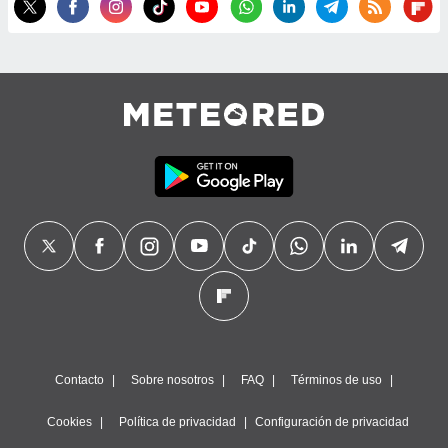
precisa e
ión mediante
, publicidad
dos,
 publicidad
,
ón de
 desarrollo
s.
tros 1199
ios
Contacto
Sobre nosotros
FAQ
Términos de uso
Cookies
Política de privacidad
Configuración de privacidad