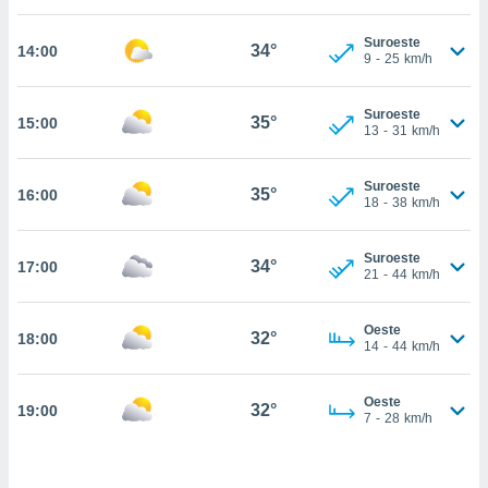
estra
ara seguir
Suroeste
e contenido
34°
14:00
9
-
25
km/h
stándares
ACEPTAR
sin coste.
Y
Suroeste
CONTINUAR
35°
15:00
 botón
13
-
31
km/h
continuar",
der a la
CONFIGURACIÓN
ndo la
Suroeste
35°
16:00
18
-
38
km/h
 de todas
, ya sean
de nuestros
Suroeste
34°
17:00
 nos
21
-
44
km/h
 y análisis
tamiento en
Oeste
32°
18:00
14
-
44
km/h
b, así como
un perfil
para
Oeste
32°
19:00
ublicidad y
7
-
28
km/h
do en
 mismo.