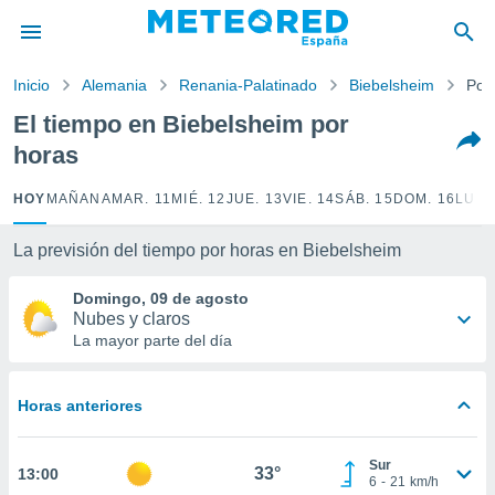
privacidad
o de
Inicio
Alemania
Renania-Palatinado
Biebelsheim
Por
tiempo.com)
borado por
El tiempo en Biebelsheim por
es para
horas
ue la
 que se
e calidad.
HOY
MAÑANA
MAR. 11
MIÉ. 12
JUE. 13
VIE. 14
SÁB. 15
DOM. 16
LUN.
eder a este
ediante las
La previsión del tiempo por horas en Biebelsheim
opciones:
Domingo, 09 de agosto
ookies y
Nubes y claros
e forma
La mayor parte del día
d digital
ada, basada
Horas anteriores
mación
ediante
ecnologías
Sur
33°
13:00
nos permite
6
-
21
km/h