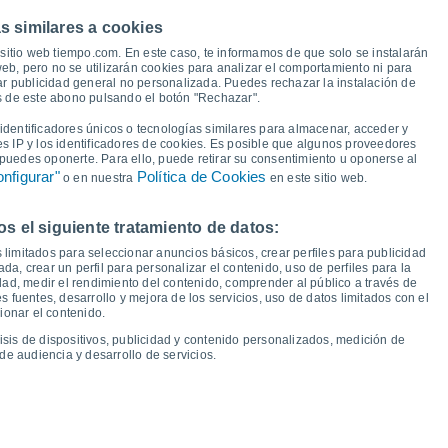
36°
s similares a cookies
34°
30°
sitio web tiempo.com. En este caso, te informamos de que solo se instalarán
29°
eb, pero no se utilizarán cookies para analizar el comportamiento ni para
26°
25°
ar publicidad general no personalizada. Puedes rechazar la instalación de
24°
24°
és de este abono pulsando el botón "Rechazar".
19°
18°
18°
16°
16°
15°
15°
dentificadores únicos o tecnologías similares para almacenar, acceder y
15°
es IP y los identificadores de cookies. Es posible que algunos proveedores
e puedes oponerte. Para ello, puede retirar su consentimiento u oponerse al
nfigurar"
Política de Cookies
o en nuestra
en este sitio web.
 el siguiente tratamiento de datos:
ue
13
Vie
14
Sáb
15
Dom
16
Lun
17
Mar
18
Mié
19
Jue
20
 limitados para seleccionar anuncios básicos, crear perfiles para publicidad
emperatura Mínima
Punto de rocío
ada, crear un perfil para personalizar el contenido, uso de perfiles para la
dad, medir el rendimiento del contenido, comprender al público a través de
 fuentes, desarrollo y mejora de los servicios, uso de datos limitados con el
ionar el contenido.
isis de dispositivos, publicidad y contenido personalizados, medición de
idad para los próximos 14 días
de audiencia y desarrollo de servicios.
100
24
75