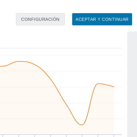
CONFIGURACIÓN
ACEPTAR Y CONTINUAR
SE
SE
N
NE
N
N
SW
W
ue
13
Vie
14
Sáb
15
Dom
16
Lun
17
Mar
18
Mié
19
Jue
20
to
Velocidad media del viento