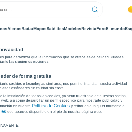
deos
Alertas
Radar
Mapas
Satélites
Modelos
Revista
Foro
El mundo
Esq
privacidad
es para garantizar que la información que se ofrece es de calidad. Puedes
iante las siguientes opciones:
eder de forma gratuita
Gráficas del tiempo
ante cookies o tecnologías similares, nos permite financiar nuestra actividad
 altos estándares de calidad sin coste.
Berlín
 la instalación de todas las cookies, ya sean nuestras o de nuestros socios,
 web, así como desarrollar un perfil específico para mostrarte publicidad y
Política de Cookies
ormación en nuestra
y retirar en cualquier momento el
kies
que aparece disponible en el pie de nuestra página web.
IVAMENTE,
a y punto de rocío para los próximos 14 días