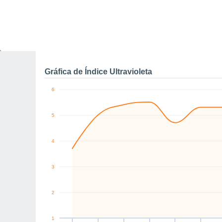
0
W
E
S
NW
NW
E
km/h
Vie
7
Sáb
8
Dom
9
Lun
10
Mar
11
Mié
12
J
Rachas máximas de vien
Gráfica de Índice Ultravioleta
6
5
4
3
2
1