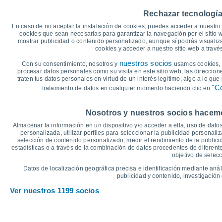
40
Rechazar tecnología
35
33°
31°
En caso de no aceptar la instalación de cookies, puedes acceder a nuestro 
30
cookies que sean necesarias para garantizar la navegación por el sitio w
25°
25°
mostrar publicidad o contenido personalizado, aunque sí podrás visualiz
25
23°
22°
cookies y acceder a nuestro sitio web a trav
19°
20
nuestros socios
Con su consentimiento, nosotros y
usamos cookies, i
15°
14°
15
14°
12°
procesar datos personales como su visita en este sitio web, las direccion
12°
traten tus datos personales en virtud de un interés legítimo, algo a lo qu
10
"Co
tratamiento de datos en cualquier momento haciendo clic en
5
°C
Nosotros y nuestros socios hacemos
Vie
7
Sáb
8
Dom
9
Lun
10
Mar
11
Mié
12
J
Almacenar la información en un dispositivo y/o acceder a ella, uso de datos
Temperatura Máxima
T
personalizada, utilizar perfiles para seleccionar la publicidad personaliz
selección de contenido personalizado, medir el rendimiento de la publici
estadísticas o a través de la combinación de datos procedentes de diferentes
objetivo de selecc
Gráfica de Precipitación y Nubosidad
Datos de localización geográfica precisa e identificación mediante anál
Lluvia, nieve y nubos
publicidad y contenido, investigación 
5
Ver nuestros 1199 socios
10
1023
1022