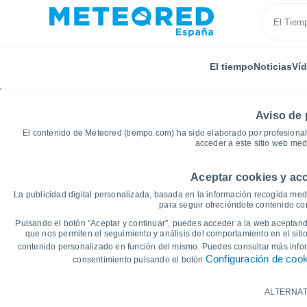
El tiempo
Noticias
Ví
Aviso de 
El contenido de Meteored (tiempo.com) ha sido elaborado por profesional
acceder a este sitio web med
Aceptar cookies y acc
Inicio
Alemania
Ciudad-Estado de Berlín
Berlín
La publicidad digital personalizada, basada en la información recogida medi
para seguir ofreciéndote contenido con
Gráficas del tiempo de 
Pulsando el botón "Aceptar y continuar", puedes acceder a la web aceptando
que nos permiten el seguimiento y análisis del comportamiento en el sitio
contenido personalizado en función del mismo. Puedes consultar más inf
14 días
7 días
Configuración de coo
consentimiento pulsando el botón
Gráfica de Temperatura
ALTERNAT
Temperatura máxima, temperatura mínim