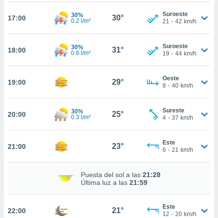
nto,
Suroeste
30%
30°
17:00
0.2 l/m²
21
-
42
km/h
cios
kies,
Suroeste
30%
31°
ores únicos
18:00
0.6 l/m²
19
-
44
km/h
as similares
nar,
rocesar
Oeste
29°
19:00
8
-
40
km/h
onales como
 este sitio
recciones IP
Sureste
30%
25°
20:00
ficadores de
0.3 l/m²
4
-
37
km/h
 posible
s
 traten tus
Este
23°
21:00
6
-
21
km/h
nales en
 interés
go a lo que
Puesta del sol a las
21:28
nerte. Para
Última luz a las
21:59
retirar su
ento u
Este
21°
22:00
12
-
20
km/h
 de datos