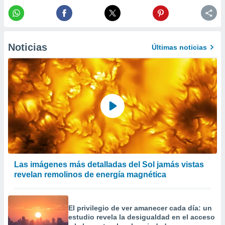
precisa e
ión mediante
, publicidad
Noticias
Últimas noticias
dos,
 publicidad
,
ón de
 desarrollo
s.
tros 1199
ios
Las imágenes más detalladas del Sol jamás vistas
revelan remolinos de energía magnética
El privilegio de ver amanecer cada día: un
estudio revela la desigualdad en el acceso