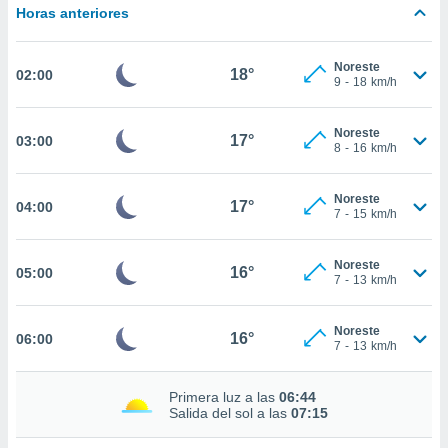
estra
Horas anteriores
ara seguir
e contenido
stándares
Noreste
ACEPTAR
18°
02:00
sin coste.
9
-
18
km/h
Y
CONTINUAR
 botón
continuar",
Noreste
17°
03:00
8
-
16
km/h
der a la
CONFIGURACIÓN
ndo la
 de todas
Noreste
17°
04:00
, ya sean
7
-
15
km/h
de nuestros
 nos
Noreste
16°
05:00
7
-
13
km/h
 y análisis
tamiento en
b, así como
Noreste
16°
06:00
un perfil
7
-
13
km/h
para
ublicidad y
Primera luz a las
06:44
Salida del sol a las
07:15
do en
 mismo.