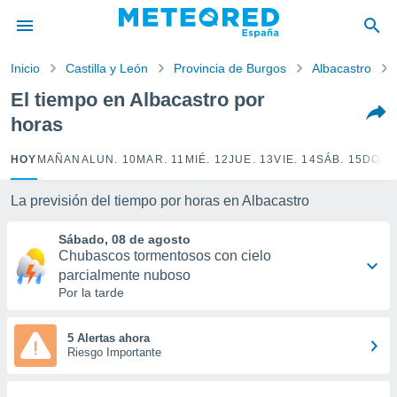
privacidad
o de
Inicio
Castilla y León
Provincia de Burgos
Albacastro
tiempo.com)
borado por
El tiempo en Albacastro por
es para
horas
ue la
 que se
e calidad.
HOY
MAÑANA
LUN. 10
MAR. 11
MIÉ. 12
JUE. 13
VIE. 14
SÁB. 15
DOM.
eder a este
ediante las
La previsión del tiempo por horas en Albacastro
opciones:
Sábado, 08 de agosto
ookies y
Chubascos tormentosos con cielo
e forma
parcialmente nuboso
Por la tarde
d digital
ada, basada
mación
5 Alertas ahora
ediante
Riesgo Importante
ecnologías
nos permite