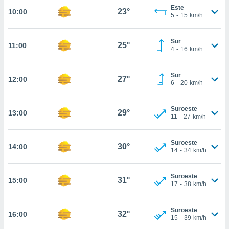
te
Este
23°
10:00
 de que
5
-
15
km/h
talarán
e sean
Sur
para
25°
11:00
4
-
16
km/h
a
por el sitio
o se
Sur
27°
12:00
cookies para
6
-
20
km/h
nto ni para
Suroeste
licidad o
29°
13:00
11
-
27
km/h
ado, aunque
sualizar
Suroeste
30°
14:00
general no
14
-
34
km/h
ada. Puedes
 instalación
Suroeste
y acceder a
31°
15:00
17
-
38
km/h
io web a
ste abono
 botón
Suroeste
32°
16:00
.
15
-
39
km/h