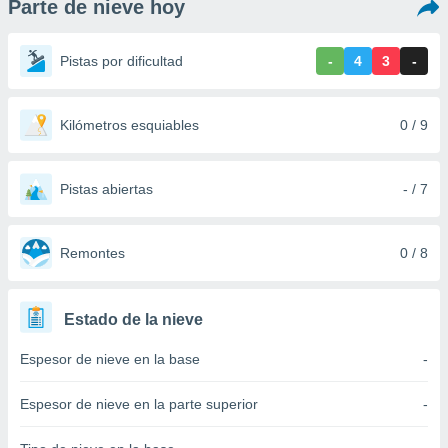
Parte de nieve hoy
ediante
ecnologías
nos permite
Pistas por dificultad
-
4
3
-
estra
ara seguir
e contenido
stándares
Kilómetros esquiables
0 / 9
ACEPTAR
sin coste.
Y
CONTINUAR
 botón
continuar",
Pistas abiertas
- / 7
der a la
CONFIGURACIÓN
ndo la
 de todas
Remontes
0 / 8
, ya sean
de nuestros
 nos
Estado de la nieve
 y análisis
Espesor de nieve en la base
-
tamiento en
b, así como
un perfil
Espesor de nieve en la parte superior
-
para
ublicidad y