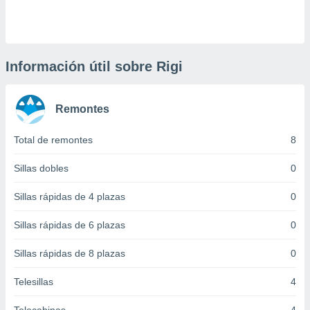
 botón
.
nto,
Información útil sobre Rigi
cios
kies,
Remontes
ores únicos
as similares
nar,
Total de remontes
8
rocesar
onales como
Sillas dobles
0
 este sitio
recciones IP
Sillas rápidas de 4 plazas
0
ficadores de
 posible
Sillas rápidas de 6 plazas
0
s
 traten tus
Sillas rápidas de 8 plazas
0
nales en
 interés
go a lo que
Telesillas
4
nerte. Para
retirar su