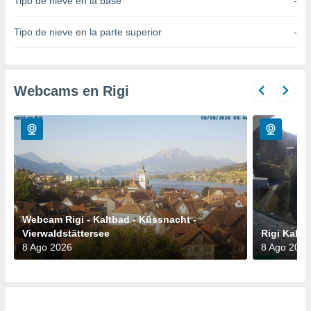
Tipo de nieve en la base
-
do en
 mismo.
Tipo de nieve en la parte superior
-
sultar más
 en nuestra
 Cookies
y
ualquier
Webcams en Rigi
ento
 botón
ación de
kies
 disponible
e nuestra
.
IVAMENTE,
Webcam Rigi - Kaltbad - Küssnacht -
Vierwaldstättersee
Rigi Kaltb
8 Ago 2026
8 Ago 2026
as
 a cookies
 no aceptar
ón de