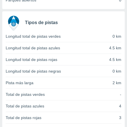
Parques abiertos
0
 seleccionar
o.
calización
precisa e
Tipos de pistas
ión mediante
, publicidad
Longitud total de pistas verdes
0 km
dos,
Longitud total de pistas azules
4.5 km
 publicidad
,
Longitud total de pistas rojas
4.5 km
ón de
 desarrollo
Longitud total de pistas negras
0 km
s.
Pista más larga
2 km
tros 1199
ios
Total de pistas verdes
-
Total de pistas azules
4
Total de pistas rojas
3