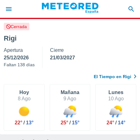
Cerrada
privacidad
Rigi
o de
tiempo.com)
Apertura
Cierre
borado por
es para
25/12/2026
21/03/2027
ue la
Faltan 138 días
 que se
e calidad.
El Tiempo en Rigi
eder a este
ediante las
opciones:
Hoy
Mañana
Lunes
8 Ago
9 Ago
10 Ago
ookies y
e forma
22°
/
13°
25°
/
15°
24°
/
14°
d digital
ada, basada
mación