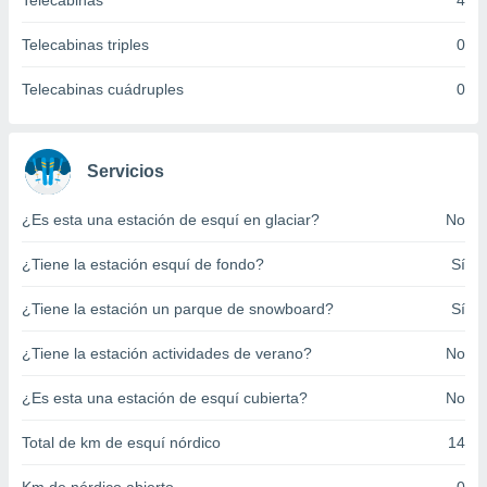
Telecabinas
4
ento u
Telecabinas triples
0
 de datos
er momento
Telecabinas cuádruples
0
ic en
o en
 Cookies
en
Servicios
eb.
¿Es esta una estación de esquí en glaciar?
No
y
socios
¿Tiene la estación esquí de fondo?
Sí
el
to de
¿Tiene la estación un parque de snowboard?
Sí
¿Tiene la estación actividades de verano?
No
la
 en un
 y/o acceder
¿Es esta una estación de esquí cubierta?
No
 de datos
ara
Total de km de esquí nórdico
14
 anuncios
ar perfiles