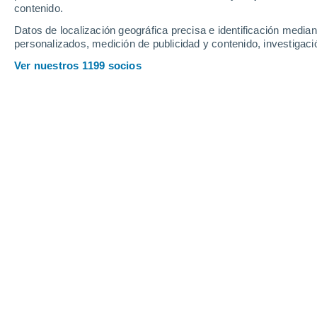
Webcams en Jakobsbad - Kronberg
contenido.
Datos de localización geográfica precisa e identificación mediant
personalizados, medición de publicidad y contenido, investigació
Ver nuestros 1199 socios
Kronberg - Jakobsbad
7 Ago 2026
Profundidad de nieve