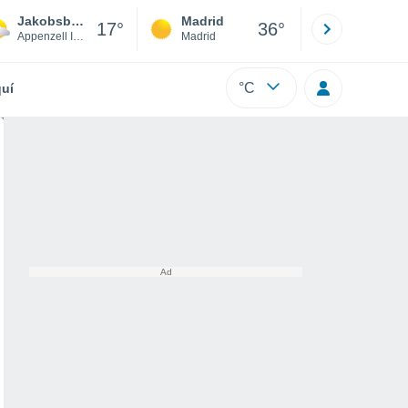
Jakobsbad - Kronberg
Madrid
Barcelona
17°
36°
Appenzell Innerrhoden
Madrid
Barcelona
°C
uí