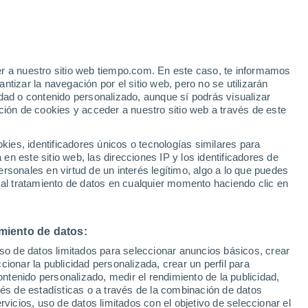
23°
/
14°
25°
/
14°
30°
/
18°
er a nuestro sitio web tiempo.com. En este caso, te informamos
tizar la navegación por el sitio web, pero no se utilizarán
dad o contenido personalizado, aunque sí podrás visualizar
ción de cookies y acceder a nuestro sitio web a través de este
Estado de la nieve
es, identificadores únicos o tecnologías similares para
Espesor de nieve en la base
10 cm
n este sitio web, las direcciones IP y los identificadores de
rsonales en virtud de un interés legítimo, algo a lo que puedes
Espesor de nieve en la parte superior
30 cm
 al tratamiento de datos en cualquier momento haciendo clic en
Tipo de nieve en la base
-
miento de datos:
Tipo de nieve en la parte superior
-
uso de datos limitados para seleccionar anuncios básicos, crear
ccionar la publicidad personalizada, crear un perfil para
ontenido personalizado, medir el rendimiento de la publicidad,
vés de estadísticas o a través de la combinación de datos
rvicios, uso de datos limitados con el objetivo de seleccionar el