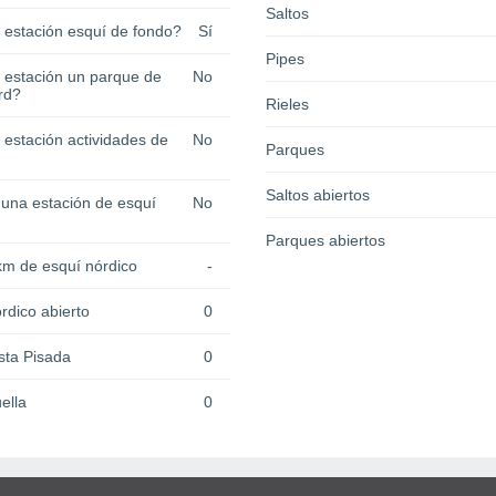
Saltos
a estación esquí de fondo?
Sí
Pipes
a estación un parque de
No
rd?
Rieles
 estación actividades de
No
Parques
Saltos abiertos
 una estación de esquí
No
Parques abiertos
km de esquí nórdico
-
rdico abierto
0
sta Pisada
0
ella
0