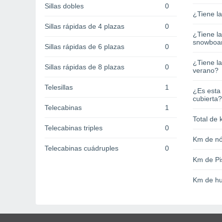
Sillas dobles
0
¿Tiene l
Sillas rápidas de 4 plazas
0
¿Tiene l
snowboa
Sillas rápidas de 6 plazas
0
¿Tiene la
Sillas rápidas de 8 plazas
0
verano?
Telesillas
1
¿Es esta
cubierta?
Telecabinas
1
Total de 
Telecabinas triples
0
Km de nó
Telecabinas cuádruples
0
Km de Pi
Km de hu