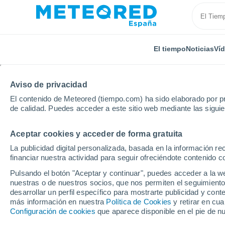
El tiempo
Noticias
Ví
Aviso de privacidad
El contenido de Meteored (tiempo.com) ha sido elaborado por pr
de calidad. Puedes acceder a este sitio web mediante las sigui
Aceptar cookies y acceder de forma gratuita
Inicio
Suiza
Appenzell Rodas Interiores
Jakobsb
La publicidad digital personalizada, basada en la información r
financiar nuestra actividad para seguir ofreciéndote contenido c
Cerrada
Pulsando el botón "Aceptar y continuar", puedes acceder a la w
nuestras o de nuestros socios, que nos permiten el seguimiento
Jakobsbad - Kronberg
desarrollar un perfil específico para mostrarte publicidad y co
más información en nuestra
Política de Cookies
y retirar en cu
Configuración de cookies
que aparece disponible en el pie de n
Apertura
Cierre