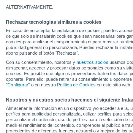
12/12/2026
07/03/2027
ALTERNATIVAMENTE,
Faltan 126 días
Rechazar tecnologías similares a cookies
En caso de no aceptar la instalación de cookies, puedes acced
Parte de nieve hoy
de que solo se instalarán cookies que sean necesarias para garan
cookies para analizar el comportamiento ni para mostrar publici
publicidad general no personalizada. Puedes rechazar la instala
Pistas por dificultad
0
2
0
0
abono pulsando el botón "Rechazar".
Con su consentimiento, nosotros y
nuestros socios
usamos cooki
almacenar, acceder y procesar datos personales como su visita e
Kilómetros esquiables
0 / 1
cookies. Es posible que algunos proveedores traten tus datos pe
oponerte. Para ello, puede retirar su consentimiento u oponerse
"Configurar"
o en nuestra
Política de Cookies
en este sitio web.
Pistas abiertas
- / 2
Nosotros y nuestros socios hacemos el siguiente trata
Remontes
0 / 2
Almacenar la información en un dispositivo y/o acceder a ella, 
perfiles para publicidad personalizada, utilizar perfiles para sele
personalizar el contenido, uso de perfiles para la selección de c
medir el rendimiento del contenido, comprender al público a tra
procedentes de diferentes fuentes, desarrollo y mejora de los se