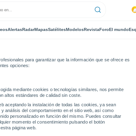
deos
Alertas
Radar
Mapas
Satélites
Modelos
Revista
Foro
El mundo
Esq
ofesionales para garantizar que la información que se ofrece es
entes opciones:
ad - Kronberg
Esquí
ecogida mediante cookies o tecnologías similares, nos permite
on altos estándares de calidad sin coste.
El Tiempo en Jakobsbad - Kronberg
eb aceptando la instalación de todas las cookies, ya sean
 y análisis del comportamiento en el sitio web, así como
ntenido personalizado en función del mismo. Puedes consultar
Hoy
Mañana
Domingo
alquier momento el consentimiento pulsando el botón
7 Ago
8 Ago
9 Ago
uestra página web.