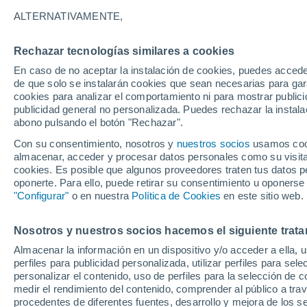
17/10/2026
02/05/2027
ALTERNATIVAMENTE,
Faltan 71 días
Rechazar tecnologías similares a cookies
En caso de no aceptar la instalación de cookies, puedes acced
Parte de nieve hoy
de que solo se instalarán cookies que sean necesarias para garan
cookies para analizar el comportamiento ni para mostrar publici
publicidad general no personalizada. Puedes rechazar la instala
Pistas por dificultad
2
2
3
2
abono pulsando el botón "Rechazar".
Con su consentimiento, nosotros y
nuestros socios
usamos cooki
almacenar, acceder y procesar datos personales como su visita e
Kilómetros esquiables
-
cookies. Es posible que algunos proveedores traten tus datos pe
oponerte. Para ello, puede retirar su consentimiento u oponerse
"Configurar"
o en nuestra
Política de Cookies
en este sitio web.
Pistas abiertas
- / 9
Nosotros y nuestros socios hacemos el siguiente trata
Remontes
- / 4
Almacenar la información en un dispositivo y/o acceder a ella, 
perfiles para publicidad personalizada, utilizar perfiles para sele
personalizar el contenido, uso de perfiles para la selección de c
medir el rendimiento del contenido, comprender al público a tra
procedentes de diferentes fuentes, desarrollo y mejora de los se