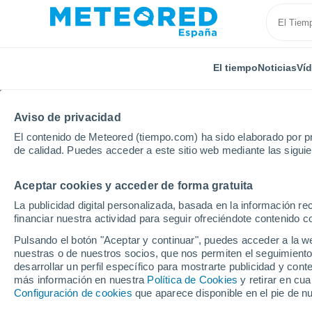
El tiempo
Noticias
Ví
Aviso de privacidad
El contenido de Meteored (tiempo.com) ha sido elaborado por pr
de calidad. Puedes acceder a este sitio web mediante las sigui
Aceptar cookies y acceder de forma gratuita
Inicio
Suecia
Norrbotten
Kåbdalis
Esquí
La publicidad digital personalizada, basada en la información r
financiar nuestra actividad para seguir ofreciéndote contenido c
Cerrada
Pulsando el botón "Aceptar y continuar", puedes acceder a la w
nuestras o de nuestros socios, que nos permiten el seguimiento
Kåbdalis
desarrollar un perfil específico para mostrarte publicidad y co
más información en nuestra
Política de Cookies
y retirar en cu
Configuración de cookies
que aparece disponible en el pie de n
Apertura
Cierre