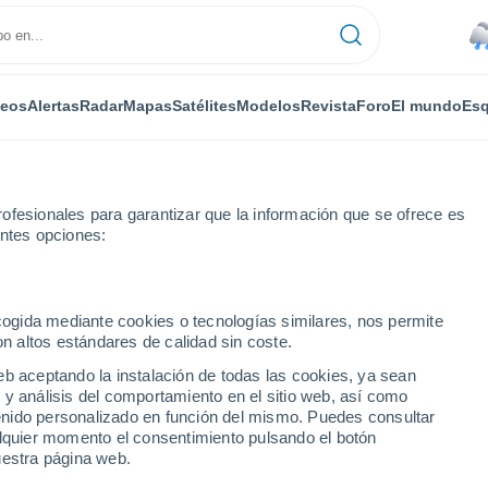
deos
Alertas
Radar
Mapas
Satélites
Modelos
Revista
Foro
El mundo
Esq
ofesionales para garantizar que la información que se ofrece es
entes opciones:
ecogida mediante cookies o tecnologías similares, nos permite
on altos estándares de calidad sin coste.
El Tiempo en Kåbdalis
eb aceptando la instalación de todas las cookies, ya sean
 y análisis del comportamiento en el sitio web, así como
ntenido personalizado en función del mismo. Puedes consultar
Hoy
Mañana
Sábado
alquier momento el consentimiento pulsando el botón
6 Ago
7 Ago
8 Ago
uestra página web.