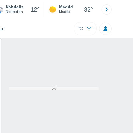
Kåbdalis
Madrid
Barcelona
12°
32°
Norrbotten
Madrid
Barcelona
°C
uí