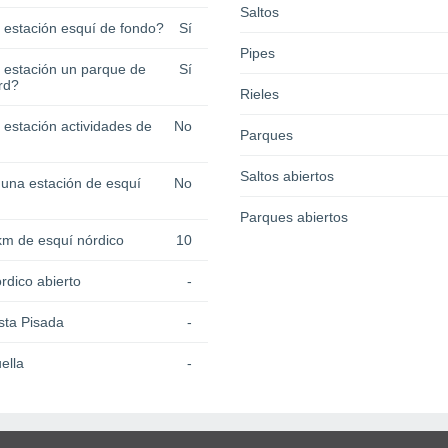
Saltos
a estación esquí de fondo?
Sí
Pipes
a estación un parque de
Sí
rd?
Rieles
 estación actividades de
No
Parques
Saltos abiertos
 una estación de esquí
No
Parques abiertos
km de esquí nórdico
10
rdico abierto
-
sta Pisada
-
ella
-