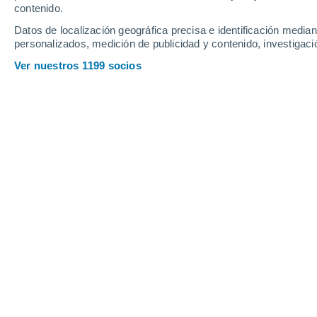
Webcams en Kåbdalis
contenido.
Datos de localización geográfica precisa e identificación mediant
personalizados, medición de publicidad y contenido, investigació
Ver nuestros 1199 socios
Kåbdalis - Dalen
6 Ago 2026
Profundidad de nieve