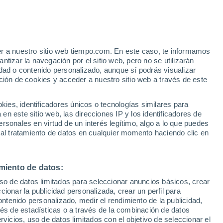
13°
/
5°
10°
/
8°
14°
/
6°
er a nuestro sitio web tiempo.com. En este caso, te informamos
tizar la navegación por el sitio web, pero no se utilizarán
dad o contenido personalizado, aunque sí podrás visualizar
ción de cookies y acceder a nuestro sitio web a través de este
Estado de la nieve
es, identificadores únicos o tecnologías similares para
Espesor de nieve en la base
-
n este sitio web, las direcciones IP y los identificadores de
rsonales en virtud de un interés legítimo, algo a lo que puedes
Espesor de nieve en la parte superior
-
 al tratamiento de datos en cualquier momento haciendo clic en
Tipo de nieve en la base
-
miento de datos:
Tipo de nieve en la parte superior
-
uso de datos limitados para seleccionar anuncios básicos, crear
ccionar la publicidad personalizada, crear un perfil para
ontenido personalizado, medir el rendimiento de la publicidad,
vés de estadísticas o a través de la combinación de datos
rvicios, uso de datos limitados con el objetivo de seleccionar el