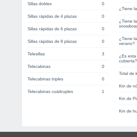
Sillas dobles
0
¿Tiene l
Sillas rápidas de 4 plazas
0
¿Tiene l
snowboa
Sillas rápidas de 6 plazas
0
¿Tiene la
Sillas rápidas de 8 plazas
0
verano?
Telesillas
3
¿Es esta
cubierta?
Telecabinas
0
Total de 
Telecabinas triples
0
Km de nó
Telecabinas cuádruples
1
Km de Pi
Km de hu