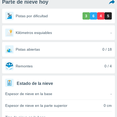
Parte de nieve hoy
ediante
ecnologías
nos permite
Pistas por dificultad
3
6
4
5
estra
ara seguir
e contenido
stándares
Kilómetros esquiables
-
ACEPTAR
sin coste.
Y
CONTINUAR
 botón
continuar",
Pistas abiertas
0 / 18
der a la
CONFIGURACIÓN
ndo la
 de todas
Remontes
0 / 4
, ya sean
de nuestros
 nos
Estado de la nieve
 y análisis
Espesor de nieve en la base
-
tamiento en
b, así como
un perfil
Espesor de nieve en la parte superior
0 cm
para
ublicidad y