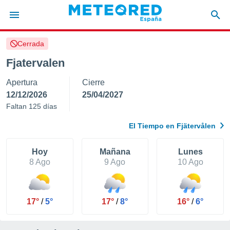
Cerrada
privacidad
Fjatervalen
o de
tiempo.com)
Apertura
Cierre
borado por
es para
12/12/2026
25/04/2027
ue la
Faltan 125 días
 que se
e calidad.
El Tiempo en Fjätervålen
eder a este
ediante las
opciones:
Hoy
Mañana
Lunes
8 Ago
9 Ago
10 Ago
ookies y
e forma
17°
/
5°
17°
/
8°
16°
/
6°
d digital
ada, basada
mación