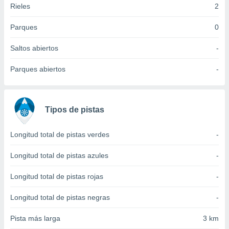
Rieles
2
idad
a, utilizar
a
Parques
0
 la
Saltos abiertos
-
da, crear un
personalizar
Parques abiertos
-
o, uso de
a la
e contenido
do, medir el
Tipos de pistas
 de la
medir el
 del
Longitud total de pistas verdes
-
 comprender
 través de
Longitud total de pistas azules
-
s o a través
nación de
Longitud total de pistas rojas
-
edentes de
fuentes,
Longitud total de pistas negras
-
y mejora de
os, uso de
Pista más larga
3 km
ados con el