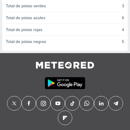
 seleccionar
Total de pistas verdes
3
o.
calización
Total de pistas azules
6
precisa e
ión mediante
Total de pistas rojas
4
, publicidad
Total de pistas negras
5
dos,
 publicidad
,
ón de
 desarrollo
s.
tros 1199
ios