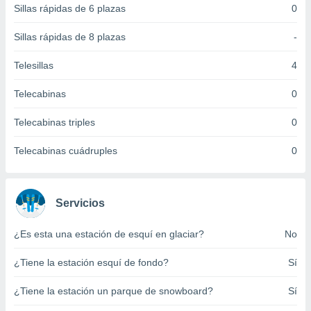
Sillas rápidas de 6 plazas
0
 botón
.
Sillas rápidas de 8 plazas
-
nto,
Telesillas
4
cios
Telecabinas
0
kies,
ores únicos
Telecabinas triples
0
as similares
nar,
rocesar
Telecabinas cuádruples
0
onales como
 este sitio
recciones IP
ficadores de
Servicios
 posible
s
¿Es esta una estación de esquí en glaciar?
No
 traten tus
nales en
¿Tiene la estación esquí de fondo?
Sí
 interés
go a lo que
¿Tiene la estación un parque de snowboard?
Sí
nerte. Para
retirar su