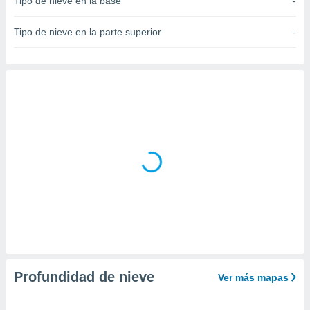
Tipo de nieve en la base
-
do en
 mismo.
Tipo de nieve en la parte superior
-
sultar más
 en nuestra
 Cookies
y
ualquier
ento
 botón
ación de
kies
 disponible
e nuestra
.
IVAMENTE,
as
 a cookies
Profundidad de nieve
Ver más mapas
 no aceptar
ón de