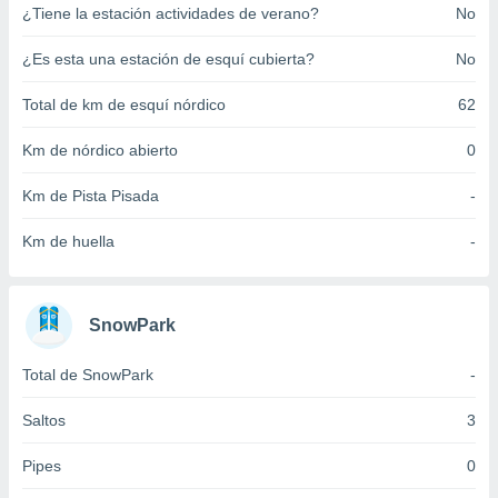
¿Tiene la estación actividades de verano?
No
ento u
 de datos
¿Es esta una estación de esquí cubierta?
No
er momento
ic en
Total de km de esquí nórdico
62
o en
Km de nórdico abierto
0
 Cookies
en
eb.
Km de Pista Pisada
-
y
Km de huella
-
socios
el
to de
SnowPark
la
Total de SnowPark
-
 en un
 y/o acceder
Saltos
3
 de datos
ara
Pipes
0
 anuncios
ar perfiles