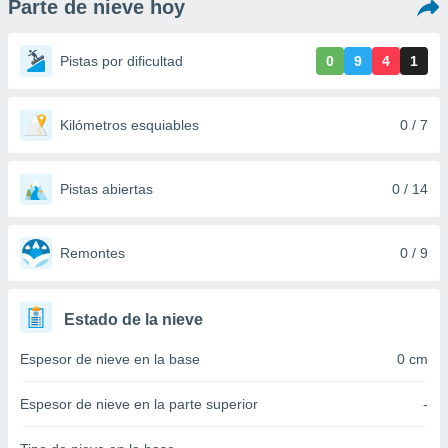
Parte de nieve hoy
ediante
ecnologías
nos permite
Pistas por dificultad
0
9
4
1
estra
ara seguir
e contenido
stándares
Kilómetros esquiables
0 / 7
ACEPTAR
sin coste.
Y
CONTINUAR
 botón
continuar",
Pistas abiertas
0 / 14
der a la
CONFIGURACIÓN
ndo la
 de todas
Remontes
0 / 9
, ya sean
de nuestros
 nos
Estado de la nieve
 y análisis
Espesor de nieve en la base
0 cm
tamiento en
b, así como
un perfil
Espesor de nieve en la parte superior
-
para
ublicidad y