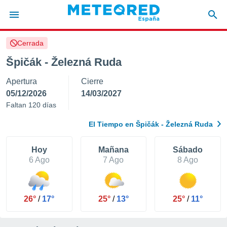
Cerrada
privacidad
Špičák - Železná Ruda
o de
tiempo.com)
Apertura
Cierre
borado por
es para
05/12/2026
14/03/2027
ue la
Faltan 120 días
 que se
e calidad.
El Tiempo en Špičák - Železná Ruda
eder a este
ediante las
opciones:
Hoy
Mañana
Sábado
6 Ago
7 Ago
8 Ago
ookies y
e forma
26°
/
17°
25°
/
13°
25°
/
11°
d digital
ada, basada
mación