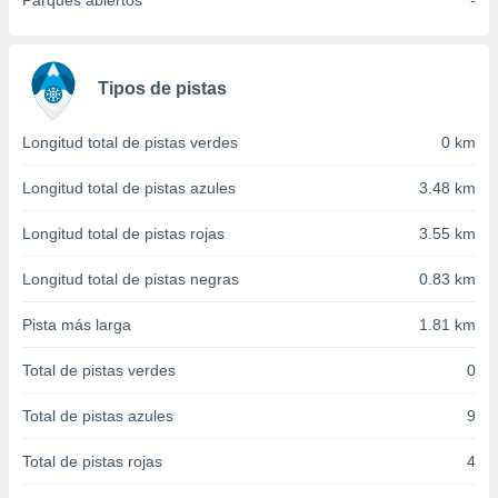
Parques abiertos
-
 seleccionar
o.
calización
precisa e
Tipos de pistas
ión mediante
, publicidad
Longitud total de pistas verdes
0 km
dos,
Longitud total de pistas azules
3.48 km
 publicidad
,
Longitud total de pistas rojas
3.55 km
ón de
 desarrollo
Longitud total de pistas negras
0.83 km
s.
Pista más larga
1.81 km
tros 1199
ios
Total de pistas verdes
0
Total de pistas azules
9
Total de pistas rojas
4