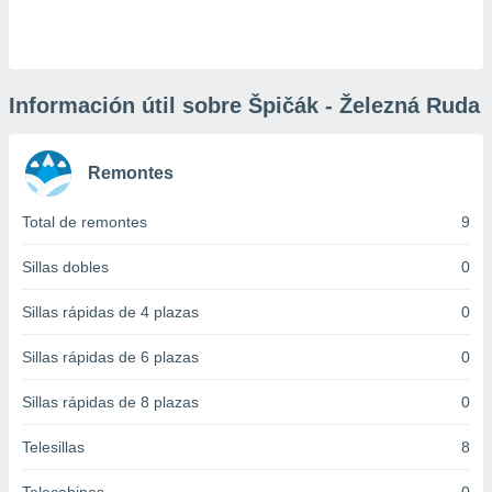
 botón
.
nto,
Información útil sobre Špičák - Železná Ruda
cios
kies,
Remontes
ores únicos
as similares
nar,
Total de remontes
9
rocesar
onales como
Sillas dobles
0
 este sitio
recciones IP
Sillas rápidas de 4 plazas
0
ficadores de
 posible
Sillas rápidas de 6 plazas
0
s
 traten tus
Sillas rápidas de 8 plazas
0
nales en
 interés
go a lo que
Telesillas
8
nerte. Para
retirar su