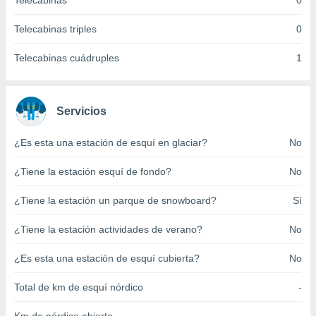
Telecabinas
0
ento u
Telecabinas triples
0
 de datos
er momento
Telecabinas cuádruples
1
ic en
o en
 Cookies
en
Servicios
eb.
¿Es esta una estación de esquí en glaciar?
No
y
socios
¿Tiene la estación esquí de fondo?
No
el
to de
¿Tiene la estación un parque de snowboard?
Sí
¿Tiene la estación actividades de verano?
No
la
 en un
 y/o acceder
¿Es esta una estación de esquí cubierta?
No
 de datos
ara
Total de km de esquí nórdico
-
 anuncios
ar perfiles