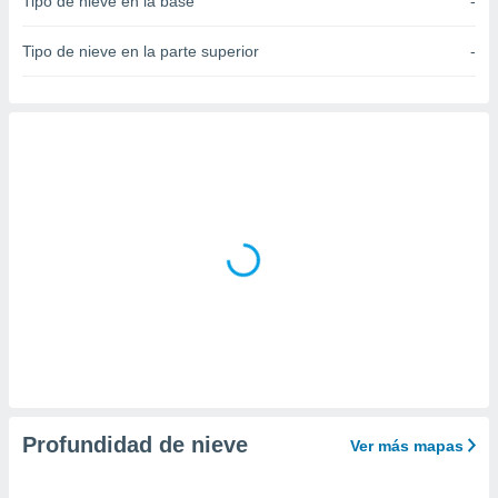
Tipo de nieve en la base
-
do en
 mismo.
Tipo de nieve en la parte superior
-
sultar más
 en nuestra
 Cookies
y
ualquier
ento
 botón
ación de
kies
 disponible
e nuestra
.
IVAMENTE,
as
 a cookies
Profundidad de nieve
Ver más mapas
 no aceptar
ón de