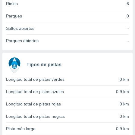
Rieles
6
idad
a, utilizar
a
Parques
0
 la
Saltos abiertos
-
da, crear un
personalizar
Parques abiertos
-
o, uso de
a la
e contenido
do, medir el
Tipos de pistas
 de la
medir el
 del
Longitud total de pistas verdes
0 km
 comprender
 través de
Longitud total de pistas azules
0.9 km
s o a través
nación de
Longitud total de pistas rojas
0 km
edentes de
fuentes,
Longitud total de pistas negras
0 km
y mejora de
os, uso de
Pista más larga
0.9 km
ados con el