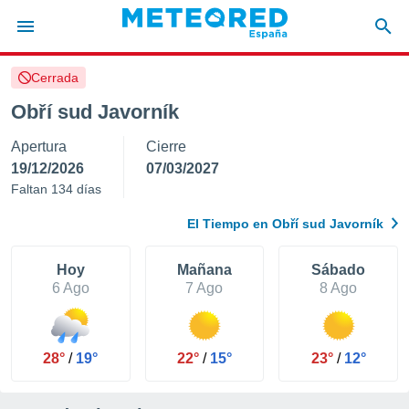
Cerrada
privacidad
Obří sud Javorník
o de
tiempo.com)
Apertura
Cierre
borado por
es para
19/12/2026
07/03/2027
ue la
Faltan 134 días
 que se
e calidad.
El Tiempo en Obří sud Javorník
eder a este
ediante las
opciones:
Hoy
Mañana
Sábado
6 Ago
7 Ago
8 Ago
ookies y
e forma
28°
/
19°
22°
/
15°
23°
/
12°
d digital
ada, basada
mación