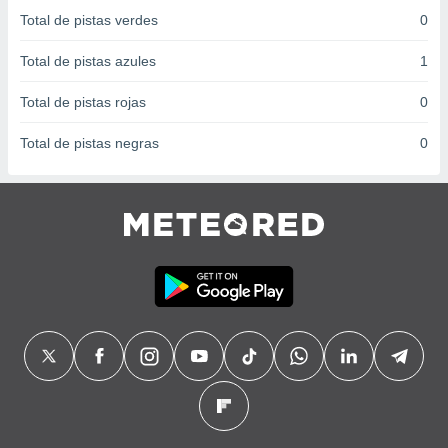
 seleccionar
Total de pistas verdes
0
o.
calización
Total de pistas azules
1
precisa e
ión mediante
Total de pistas rojas
0
, publicidad
Total de pistas negras
0
dos,
 publicidad
,
ón de
 desarrollo
s.
tros 1199
ios