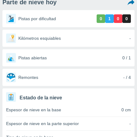
Parte de nieve hoy
ediante
ecnologías
nos permite
Pistas por dificultad
0
1
0
0
estra
ara seguir
e contenido
stándares
Kilómetros esquiables
-
ACEPTAR
sin coste.
Y
CONTINUAR
 botón
continuar",
Pistas abiertas
0 / 1
der a la
CONFIGURACIÓN
ndo la
 de todas
Remontes
- / 4
, ya sean
de nuestros
 nos
Estado de la nieve
 y análisis
Espesor de nieve en la base
0 cm
tamiento en
b, así como
un perfil
Espesor de nieve en la parte superior
-
para
ublicidad y