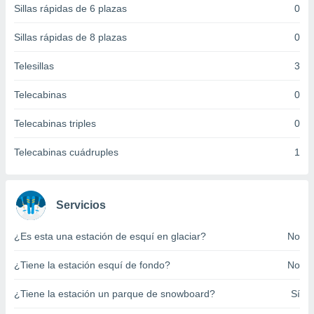
Sillas rápidas de 6 plazas
0
 botón
.
Sillas rápidas de 8 plazas
0
nto,
Telesillas
3
cios
Telecabinas
0
kies,
ores únicos
Telecabinas triples
0
as similares
nar,
rocesar
Telecabinas cuádruples
1
onales como
 este sitio
recciones IP
ficadores de
Servicios
 posible
s
¿Es esta una estación de esquí en glaciar?
No
 traten tus
nales en
¿Tiene la estación esquí de fondo?
No
 interés
go a lo que
¿Tiene la estación un parque de snowboard?
Sí
nerte. Para
retirar su