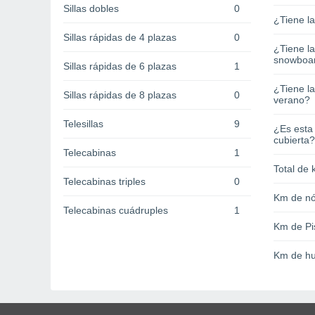
Sillas dobles
0
¿Tiene l
Sillas rápidas de 4 plazas
0
¿Tiene l
snowboa
Sillas rápidas de 6 plazas
1
¿Tiene la
Sillas rápidas de 8 plazas
0
verano?
Telesillas
9
¿Es esta
cubierta?
Telecabinas
1
Total de 
Telecabinas triples
0
Km de nó
Telecabinas cuádruples
1
Km de Pi
Km de hu