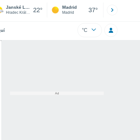
Janské Lázne
Madrid
Barcelona
22°
37°
Hradec Králové
Madrid
Barcelona
°C
uí