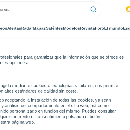
deos
Alertas
Radar
Mapas
Satélites
Modelos
Revista
Foro
El mundo
Esq
ofesionales para garantizar que la información que se ofrece es
entes opciones:
Janské Lázne
Esquí
ecogida mediante cookies o tecnologías similares, nos permite
on altos estándares de calidad sin coste.
El Tiempo en Janské Lázne
eb aceptando la instalación de todas las cookies, ya sean
 y análisis del comportamiento en el sitio web, así como
ázně
ntenido personalizado en función del mismo. Puedes consultar
Hoy
Mañana
Lunes
alquier momento el consentimiento pulsando el botón
8 Ago
9 Ago
10 Ago
uestra página web.