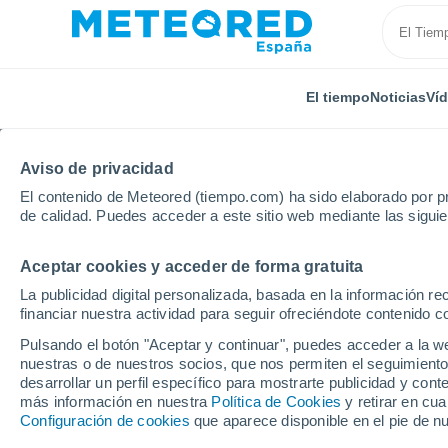
El tiempo
Noticias
Ví
Aviso de privacidad
El contenido de Meteored (tiempo.com) ha sido elaborado por pr
de calidad. Puedes acceder a este sitio web mediante las sigui
Aceptar cookies y acceder de forma gratuita
Inicio
República Checa
Región de Hradec Králové
La publicidad digital personalizada, basada en la información r
financiar nuestra actividad para seguir ofreciéndote contenido c
Cerrada
Pulsando el botón "Aceptar y continuar", puedes acceder a la w
nuestras o de nuestros socios, que nos permiten el seguimiento
Černá hora - Janské L
desarrollar un perfil específico para mostrarte publicidad y co
más información en nuestra
Política de Cookies
y retirar en cu
Configuración de cookies
que aparece disponible en el pie de n
Apertura
Cierre