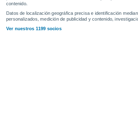
Webcams en Janské Lázne
contenido.
Datos de localización geográfica precisa e identificación mediant
personalizados, medición de publicidad y contenido, investigació
Ver nuestros 1199 socios
Černá Hora - Zinneckerovy boudy - kamera
8 Ago 2026
Profundidad de nieve