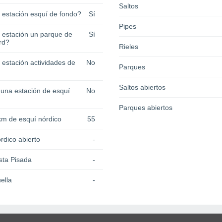
Saltos
a estación esquí de fondo?
Sí
Pipes
a estación un parque de
Sí
rd?
Rieles
 estación actividades de
No
Parques
Saltos abiertos
 una estación de esquí
No
Parques abiertos
km de esquí nórdico
55
rdico abierto
-
sta Pisada
-
ella
-