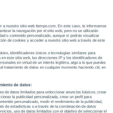
23°
/
10°
26°
/
12°
29°
/
17°
er a nuestro sitio web tiempo.com. En este caso, te informamos
tizar la navegación por el sitio web, pero no se utilizarán
dad o contenido personalizado, aunque sí podrás visualizar
ción de cookies y acceder a nuestro sitio web a través de este
Estado de la nieve
es, identificadores únicos o tecnologías similares para
Espesor de nieve en la base
0 cm
n este sitio web, las direcciones IP y los identificadores de
rsonales en virtud de un interés legítimo, algo a lo que puedes
Espesor de nieve en la parte superior
-
 al tratamiento de datos en cualquier momento haciendo clic en
Tipo de nieve en la base
-
miento de datos:
Tipo de nieve en la parte superior
-
uso de datos limitados para seleccionar anuncios básicos, crear
ccionar la publicidad personalizada, crear un perfil para
ontenido personalizado, medir el rendimiento de la publicidad,
vés de estadísticas o a través de la combinación de datos
rvicios, uso de datos limitados con el objetivo de seleccionar el