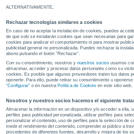
27/11/2026
05/04/2027
ALTERNATIVAMENTE,
Faltan 110 días
Rechazar tecnologías similares a cookies
En caso de no aceptar la instalación de cookies, puedes acced
Parte de nieve hoy
de que solo se instalarán cookies que sean necesarias para garan
cookies para analizar el comportamiento ni para mostrar publici
publicidad general no personalizada. Puedes rechazar la instala
Pistas por dificultad
3
10
7
1
abono pulsando el botón "Rechazar".
Con su consentimiento, nosotros y
nuestros socios
usamos cooki
almacenar, acceder y procesar datos personales como su visita e
Kilómetros esquiables
0 / 19
cookies. Es posible que algunos proveedores traten tus datos pe
oponerte. Para ello, puede retirar su consentimiento u oponerse
"Configurar"
o en nuestra
Política de Cookies
en este sitio web.
Pistas abiertas
0 / 21
Nosotros y nuestros socios hacemos el siguiente trata
Remontes
0 / 12
Almacenar la información en un dispositivo y/o acceder a ella, 
perfiles para publicidad personalizada, utilizar perfiles para sele
personalizar el contenido, uso de perfiles para la selección de c
medir el rendimiento del contenido, comprender al público a tra
procedentes de diferentes fuentes, desarrollo y mejora de los se