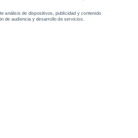
e análisis de dispositivos, publicidad y contenido
n de audiencia y desarrollo de servicios.
Janské Lázně - kolonáda - webkamera
Černá hora
8 Ago 2026
8 Ago 2026