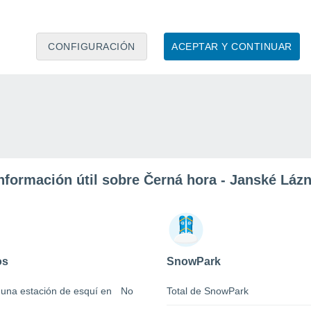
CONFIGURACIÓN
ACEPTAR Y CONTINUAR
nformación útil sobre Černá hora - Janské Láz
os
SnowPark
 una estación de esquí en
No
Total de SnowPark