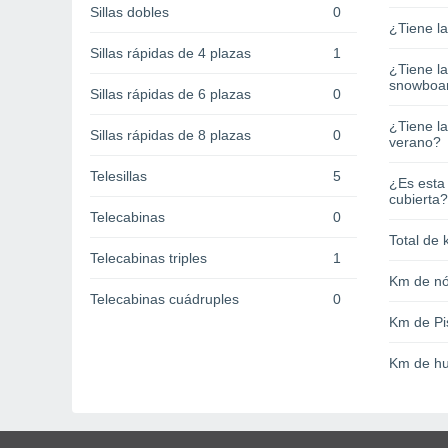
Sillas dobles
0
¿Tiene l
Sillas rápidas de 4 plazas
1
¿Tiene l
snowboa
Sillas rápidas de 6 plazas
0
¿Tiene la
Sillas rápidas de 8 plazas
0
verano?
Telesillas
5
¿Es esta
cubierta?
Telecabinas
0
Total de 
Telecabinas triples
1
Km de nó
Telecabinas cuádruples
0
Km de Pi
Km de hu