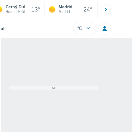
Cerný Dul
Madrid
Barcelona
13°
24°
Hradec Králové
Madrid
Barcelona
°C
uí