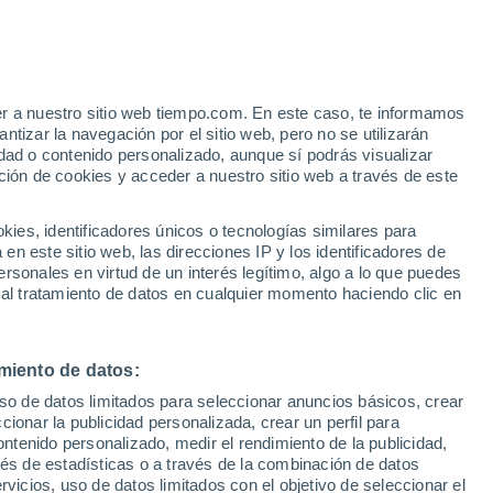
23°
/
10°
27°
/
13°
29°
/
17°
er a nuestro sitio web tiempo.com. En este caso, te informamos
tizar la navegación por el sitio web, pero no se utilizarán
dad o contenido personalizado, aunque sí podrás visualizar
ción de cookies y acceder a nuestro sitio web a través de este
Estado de la nieve
es, identificadores únicos o tecnologías similares para
Espesor de nieve en la base
0 cm
n este sitio web, las direcciones IP y los identificadores de
rsonales en virtud de un interés legítimo, algo a lo que puedes
Espesor de nieve en la parte superior
-
 al tratamiento de datos en cualquier momento haciendo clic en
Tipo de nieve en la base
-
miento de datos:
Tipo de nieve en la parte superior
-
uso de datos limitados para seleccionar anuncios básicos, crear
ccionar la publicidad personalizada, crear un perfil para
ontenido personalizado, medir el rendimiento de la publicidad,
vés de estadísticas o a través de la combinación de datos
rvicios, uso de datos limitados con el objetivo de seleccionar el