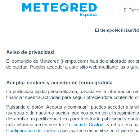
El tiempo
Noticias
Ví
Aviso de privacidad
El contenido de Meteored (tiempo.com) ha sido elaborado por pr
de calidad. Puedes acceder a este sitio web mediante las sigui
Aceptar cookies y acceder de forma gratuita
Inicio
República Checa
Región de Hradec Králové
La publicidad digital personalizada, basada en la información r
financiar nuestra actividad para seguir ofreciéndote contenido c
Cerrada
Pulsando el botón "Aceptar y continuar", puedes acceder a la w
nuestras o de nuestros socios, que nos permiten el seguimiento
Černý Důl
desarrollar un perfil específico para mostrarte publicidad y co
más información en nuestra
Política de Cookies
y retirar en cu
Configuración de cookies
que aparece disponible en el pie de n
Apertura
Cierre