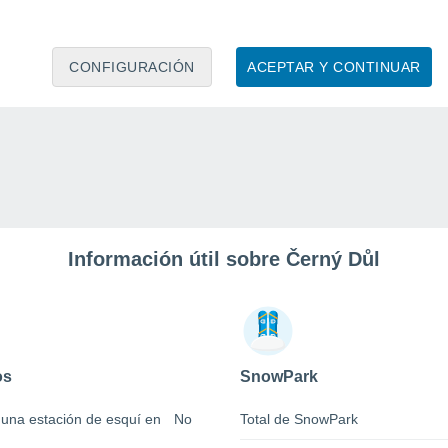
CONFIGURACIÓN
ACEPTAR Y CONTINUAR
Información útil sobre Černý Důl
os
SnowPark
 una estación de esquí en
No
Total de SnowPark