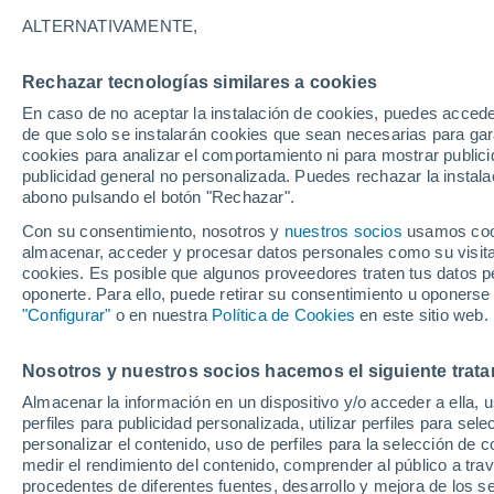
26/12/2026
07/03/2027
ALTERNATIVAMENTE,
Faltan 139 días
Rechazar tecnologías similares a cookies
En caso de no aceptar la instalación de cookies, puedes acced
Parte de nieve hoy
de que solo se instalarán cookies que sean necesarias para garan
cookies para analizar el comportamiento ni para mostrar publici
publicidad general no personalizada. Puedes rechazar la instala
Pistas por dificultad
0
6
5
0
abono pulsando el botón "Rechazar".
Con su consentimiento, nosotros y
nuestros socios
usamos cooki
almacenar, acceder y procesar datos personales como su visita e
Kilómetros esquiables
0 / 8
cookies. Es posible que algunos proveedores traten tus datos pe
oponerte. Para ello, puede retirar su consentimiento u oponerse
"Configurar"
o en nuestra
Política de Cookies
en este sitio web.
Pistas abiertas
0 / 11
Nosotros y nuestros socios hacemos el siguiente trata
Remontes
0 / 7
Almacenar la información en un dispositivo y/o acceder a ella, 
perfiles para publicidad personalizada, utilizar perfiles para sele
personalizar el contenido, uso de perfiles para la selección de c
medir el rendimiento del contenido, comprender al público a tra
procedentes de diferentes fuentes, desarrollo y mejora de los se