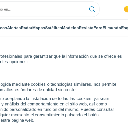
deos
Alertas
Radar
Mapas
Satélites
Modelos
Revista
Foro
El mundo
Esq
ofesionales para garantizar que la información que se ofrece es
entes opciones:
Cerný Dul
Esquí
ecogida mediante cookies o tecnologías similares, nos permite
on altos estándares de calidad sin coste.
El Tiempo en Cerný Dul
eb aceptando la instalación de todas las cookies, ya sean
 y análisis del comportamiento en el sitio web, así como
ntenido personalizado en función del mismo. Puedes consultar
Hoy
Mañana
Lunes
alquier momento el consentimiento pulsando el botón
8 Ago
9 Ago
10 Ago
uestra página web.