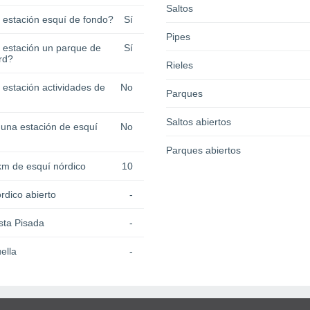
Saltos
a estación esquí de fondo?
Sí
Pipes
a estación un parque de
Sí
rd?
Rieles
 estación actividades de
No
Parques
Saltos abiertos
 una estación de esquí
No
Parques abiertos
km de esquí nórdico
10
rdico abierto
-
sta Pisada
-
ella
-