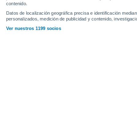
Webcams en Cerný Dul
contenido.
Datos de localización geográfica precisa e identificación mediant
personalizados, medición de publicidad y contenido, investigació
Ver nuestros 1199 socios
Černý Důl
7 Ago 2026
Profundidad de nieve