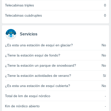
ento u
Telecabinas triples
0
 de datos
Telecabinas cuádruples
0
er momento
ic en
o en
Servicios
 Cookies
en
eb.
¿Es esta una estación de esquí en glaciar?
No
y
¿Tiene la estación esquí de fondo?
No
socios
el
¿Tiene la estación un parque de snowboard?
No
to de
¿Tiene la estación actividades de verano?
Sí
la
¿Es esta una estación de esquí cubierta?
No
 en un
 y/o acceder
 de datos
Total de km de esquí nórdico
-
ara
 anuncios
Km de nórdico abierto
-
ar perfiles