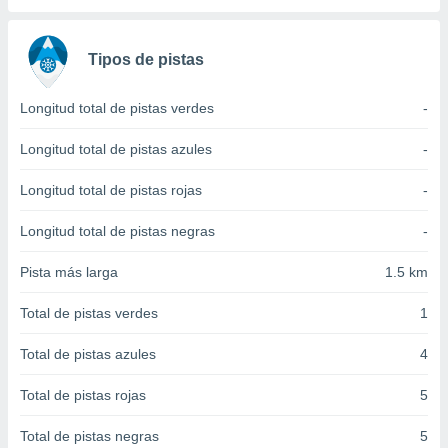
 seleccionar
o.
calización
Tipos de pistas
precisa e
ión mediante
Longitud total de pistas verdes
-
, publicidad
Longitud total de pistas azules
-
dos,
 publicidad
Longitud total de pistas rojas
-
,
ón de
Longitud total de pistas negras
-
 desarrollo
s.
Pista más larga
1.5 km
tros 1199
ios
Total de pistas verdes
1
Total de pistas azules
4
Total de pistas rojas
5
Total de pistas negras
5