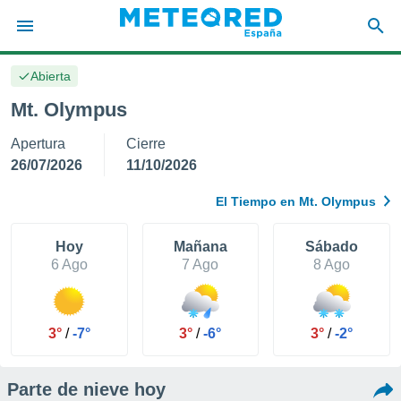
Abierta
privacidad
Mt. Olympus
o de
tiempo.com)
Apertura
Cierre
borado por
es para
26/07/2026
11/10/2026
ue la
 que se
El Tiempo en Mt. Olympus
e calidad.
eder a este
ediante las
Hoy
Mañana
Sábado
opciones:
6 Ago
7 Ago
8 Ago
ookies y
e forma
3°
/
-7°
3°
/
-6°
3°
/
-2°
d digital
ada, basada
Parte de nieve hoy
mación