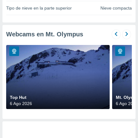
do en
Tipo de nieve en la parte superior
Nieve compacta
 mismo.
sultar más
 en nuestra
 Cookies
y
Webcams en Mt. Olympus
ualquier
ento
 botón
ación de
kies
 disponible
e nuestra
.
IVAMENTE,
Top Hut
Mt. Olymp
6 Ago 2026
6 Ago 2026
as
 a cookies
 no aceptar
ón de