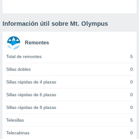
 botón
.
Información útil sobre Mt. Olympus
nto,
cios
Remontes
kies,
ores únicos
as similares
Total de remontes
5
nar,
rocesar
Sillas dobles
0
onales como
 este sitio
Sillas rápidas de 4 plazas
0
recciones IP
ficadores de
Sillas rápidas de 6 plazas
0
 posible
s
Sillas rápidas de 8 plazas
0
 traten tus
nales en
 interés
Telesillas
5
go a lo que
nerte. Para
Telecabinas
0
retirar su