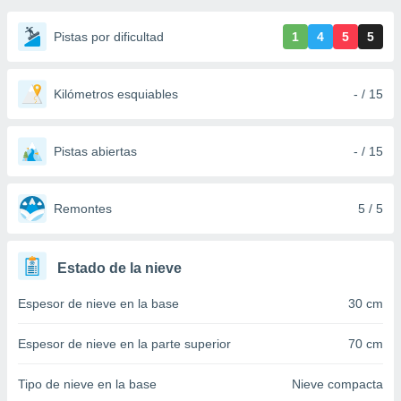
ediante
ecnologías
Pistas por dificultad
1
4
5
5
nos permite
estra
ara seguir
e contenido
Kilómetros esquiables
- / 15
stándares
ACEPTAR
sin coste.
Y
CONTINUAR
Pistas abiertas
- / 15
 botón
continuar",
der a la
CONFIGURACIÓN
ndo la
Remontes
5 / 5
 de todas
, ya sean
de nuestros
Estado de la nieve
 nos
Espesor de nieve en la base
30 cm
 y análisis
tamiento en
b, así como
Espesor de nieve en la parte superior
70 cm
un perfil
para
Tipo de nieve en la base
Nieve compacta
ublicidad y