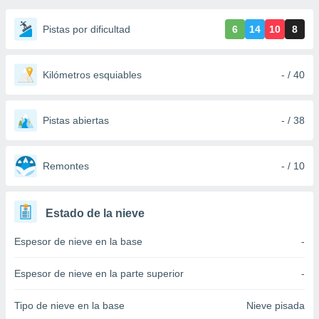
ediante
ecnologías
Pistas por dificultad
6
14
10
8
nos permite
estra
ara seguir
e contenido
Kilómetros esquiables
- / 40
stándares
ACEPTAR
sin coste.
Y
CONTINUAR
Pistas abiertas
- / 38
 botón
continuar",
der a la
CONFIGURACIÓN
ndo la
Remontes
- / 10
 de todas
, ya sean
de nuestros
Estado de la nieve
 nos
Espesor de nieve en la base
-
 y análisis
tamiento en
b, así como
Espesor de nieve en la parte superior
-
un perfil
para
Tipo de nieve en la base
Nieve pisada
ublicidad y