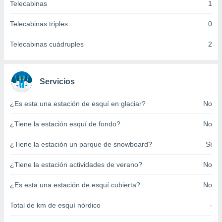
Telecabinas
1
ento u
Telecabinas triples
0
 de datos
er momento
Telecabinas cuádruples
2
ic en
o en
 Cookies
en
Servicios
eb.
y
¿Es esta una estación de esquí en glaciar?
No
socios
el
¿Tiene la estación esquí de fondo?
No
to de
¿Tiene la estación un parque de snowboard?
Sí
la
¿Tiene la estación actividades de verano?
No
 en un
 y/o acceder
¿Es esta una estación de esquí cubierta?
No
 de datos
ara
Total de km de esquí nórdico
-
 anuncios
ar perfiles