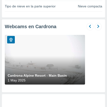
do en
Tipo de nieve en la parte superior
Nieve compacta
 mismo.
sultar más
 en nuestra
 Cookies
y
Webcams en Cardrona
ualquier
ento
 botón
ación de
kies
 disponible
e nuestra
.
IVAMENTE,
Cardrona Alpine Resort - Main Basin
1 May 2025
as
 a cookies
 no aceptar
ón de