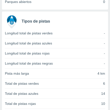
 seleccionar
Parques abiertos
0
o.
calización
precisa e
Tipos de pistas
ión mediante
, publicidad
Longitud total de pistas verdes
-
dos,
Longitud total de pistas azules
-
 publicidad
,
Longitud total de pistas rojas
-
ón de
 desarrollo
Longitud total de pistas negras
-
s.
tros 1199
Pista más larga
4 km
ios
Total de pistas verdes
6
Total de pistas azules
14
Total de pistas rojas
10