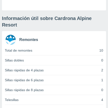
 botón
.
Información útil sobre Cardrona Alpine
nto,
Resort
cios
kies,
ores únicos
Remontes
as similares
nar,
Total de remontes
10
rocesar
onales como
Sillas dobles
0
 este sitio
recciones IP
Sillas rápidas de 4 plazas
2
ficadores de
 posible
s
Sillas rápidas de 6 plazas
1
 traten tus
nales en
Sillas rápidas de 8 plazas
0
 interés
go a lo que
Telesillas
4
nerte. Para
retirar su