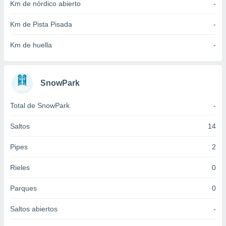
Km de nórdico abierto
-
idad
a, utilizar
Km de Pista Pisada
-
a
 la
Km de huella
-
da, crear un
personalizar
o, uso de
SnowPark
a la
e contenido
do, medir el
Total de SnowPark
-
 de la
medir el
Saltos
14
 del
 comprender
Pipes
2
 través de
s o a través
Rieles
0
nación de
edentes de
Parques
0
fuentes,
y mejora de
os, uso de
Saltos abiertos
-
ados con el