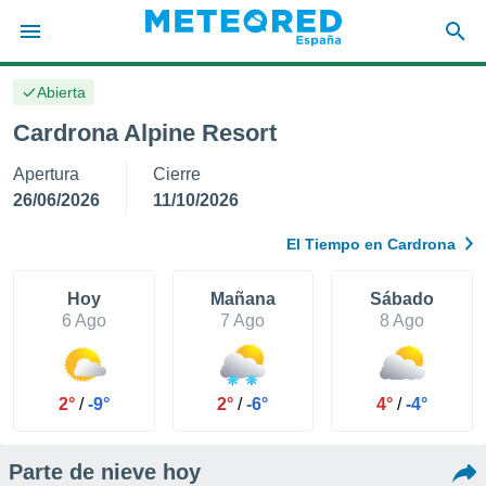
Abierta
privacidad
Cardrona Alpine Resort
o de
tiempo.com)
Apertura
Cierre
borado por
es para
26/06/2026
11/10/2026
ue la
 que se
El Tiempo en Cardrona
e calidad.
eder a este
ediante las
Hoy
Mañana
Sábado
opciones:
6 Ago
7 Ago
8 Ago
ookies y
e forma
2°
/
-9°
2°
/
-6°
4°
/
-4°
d digital
ada, basada
Parte de nieve hoy
mación