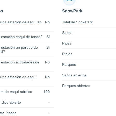
os
SnowPark
 una estación de esquí en
No
Total de SnowPark
Saltos
a estación esquí de fondo?
Sí
Pipes
a estación un parque de
Sí
rd?
Rieles
 estación actividades de
No
Parques
Saltos abiertos
 una estación de esquí
No
Parques abiertos
km de esquí nórdico
100
rdico abierto
-
sta Pisada
-