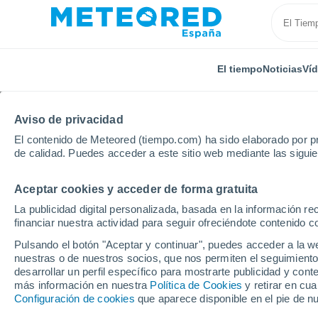
El tiempo
Noticias
Ví
Aviso de privacidad
El contenido de Meteored (tiempo.com) ha sido elaborado por pr
de calidad. Puedes acceder a este sitio web mediante las sigui
Aceptar cookies y acceder de forma gratuita
Inicio
Noruega
Oppland
Spåtind Skisenter
La publicidad digital personalizada, basada en la información r
financiar nuestra actividad para seguir ofreciéndote contenido c
Cerrada
Pulsando el botón "Aceptar y continuar", puedes acceder a la w
nuestras o de nuestros socios, que nos permiten el seguimiento
Spåtind Skisenter
desarrollar un perfil específico para mostrarte publicidad y co
más información en nuestra
Política de Cookies
y retirar en cu
Configuración de cookies
que aparece disponible en el pie de n
Apertura
Cierre