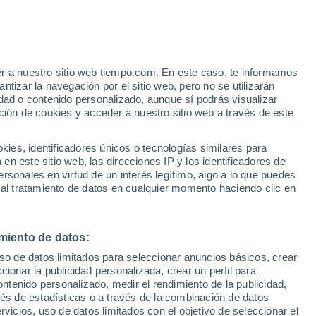
14°
/
4°
13°
/
8°
14°
/
5°
er a nuestro sitio web tiempo.com. En este caso, te informamos
tizar la navegación por el sitio web, pero no se utilizarán
dad o contenido personalizado, aunque sí podrás visualizar
ción de cookies y acceder a nuestro sitio web a través de este
Estado de la nieve
es, identificadores únicos o tecnologías similares para
Espesor de nieve en la base
-
n este sitio web, las direcciones IP y los identificadores de
rsonales en virtud de un interés legítimo, algo a lo que puedes
Espesor de nieve en la parte superior
-
 al tratamiento de datos en cualquier momento haciendo clic en
Tipo de nieve en la base
-
miento de datos:
Tipo de nieve en la parte superior
-
uso de datos limitados para seleccionar anuncios básicos, crear
ccionar la publicidad personalizada, crear un perfil para
ontenido personalizado, medir el rendimiento de la publicidad,
vés de estadísticas o a través de la combinación de datos
rvicios, uso de datos limitados con el objetivo de seleccionar el