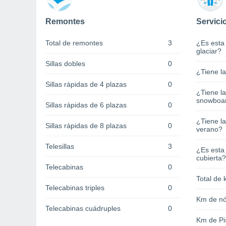
Remontes
Servici
Total de remontes
3
¿Es esta
glaciar?
Sillas dobles
0
¿Tiene l
Sillas rápidas de 4 plazas
0
¿Tiene l
snowboa
Sillas rápidas de 6 plazas
0
¿Tiene la
Sillas rápidas de 8 plazas
0
verano?
Telesillas
3
¿Es esta
cubierta?
Telecabinas
0
Total de 
Telecabinas triples
0
Km de nó
Telecabinas cuádruples
0
Km de Pi