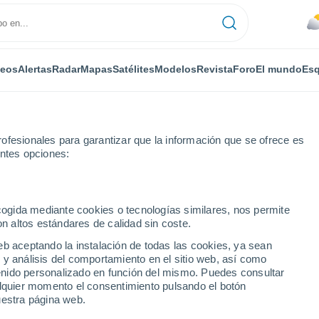
deos
Alertas
Radar
Mapas
Satélites
Modelos
Revista
Foro
El mundo
Esq
ofesionales para garantizar que la información que se ofrece es
entes opciones:
Esquí
ecogida mediante cookies o tecnologías similares, nos permite
on altos estándares de calidad sin coste.
El Tiempo en Spåtind Skisenter
eb aceptando la instalación de todas las cookies, ya sean
 y análisis del comportamiento en el sitio web, así como
ntenido personalizado en función del mismo. Puedes consultar
Hoy
Mañana
Lunes
alquier momento el consentimiento pulsando el botón
8 Ago
9 Ago
10 Ago
uestra página web.