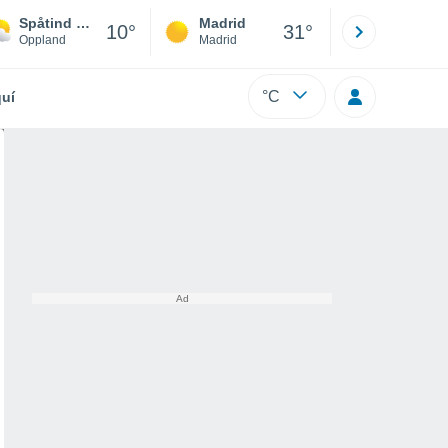
Spåtind Skisenter
Madrid
Barcelona
10°
31°
Oppland
Madrid
Barcelona
°C
uí