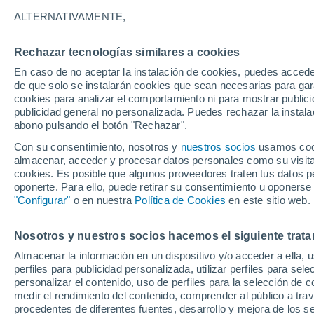
ALTERNATIVAMENTE,
14/12/2024
13/04/2025
Rechazar tecnologías similares a cookies
En caso de no aceptar la instalación de cookies, puedes acced
Parte de nieve hoy
de que solo se instalarán cookies que sean necesarias para garan
cookies para analizar el comportamiento ni para mostrar publici
publicidad general no personalizada. Puedes rechazar la instala
Pistas por dificultad
1
3
3
1
abono pulsando el botón "Rechazar".
Con su consentimiento, nosotros y
nuestros socios
usamos cooki
almacenar, acceder y procesar datos personales como su visita e
Kilómetros esquiables
- / 3
cookies. Es posible que algunos proveedores traten tus datos pe
oponerte. Para ello, puede retirar su consentimiento u oponerse
"Configurar"
o en nuestra
Política de Cookies
en este sitio web.
Pistas abiertas
- / 8
Nosotros y nuestros socios hacemos el siguiente trata
Remontes
- / 3
Almacenar la información en un dispositivo y/o acceder a ella, 
perfiles para publicidad personalizada, utilizar perfiles para sele
personalizar el contenido, uso de perfiles para la selección de c
medir el rendimiento del contenido, comprender al público a tra
procedentes de diferentes fuentes, desarrollo y mejora de los se