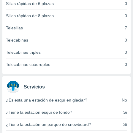
Sillas rápidas de 6 plazas
0
 botón
.
Sillas rápidas de 8 plazas
0
nto,
Telesillas
7
cios
Telecabinas
0
kies,
ores únicos
Telecabinas triples
0
as similares
nar,
rocesar
Telecabinas cuádruples
0
onales como
 este sitio
recciones IP
ficadores de
Servicios
 posible
s
¿Es esta una estación de esquí en glaciar?
No
 traten tus
nales en
¿Tiene la estación esquí de fondo?
Sí
 interés
go a lo que
¿Tiene la estación un parque de snowboard?
Sí
nerte. Para
retirar su