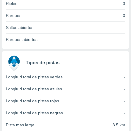
Rieles
3
idad
a, utilizar
a
Parques
0
 la
Saltos abiertos
-
da, crear un
personalizar
Parques abiertos
-
o, uso de
a la
e contenido
do, medir el
Tipos de pistas
 de la
medir el
 del
Longitud total de pistas verdes
-
 comprender
 través de
Longitud total de pistas azules
-
s o a través
nación de
Longitud total de pistas rojas
-
edentes de
fuentes,
Longitud total de pistas negras
-
y mejora de
os, uso de
Pista más larga
3.5 km
ados con el