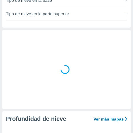
Tipo de nieve en la base
-
do en
 mismo.
Tipo de nieve en la parte superior
-
sultar más
 en nuestra
 Cookies
y
ualquier
ento
 botón
ación de
kies
 disponible
e nuestra
.
IVAMENTE,
as
 a cookies
Profundidad de nieve
Ver más mapas
 no aceptar
ón de