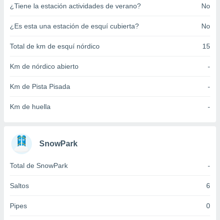
¿Tiene la estación actividades de verano?
No
ento u
 de datos
¿Es esta una estación de esquí cubierta?
No
er momento
ic en
Total de km de esquí nórdico
15
o en
Km de nórdico abierto
-
 Cookies
en
eb.
Km de Pista Pisada
-
y
Km de huella
-
socios
el
to de
SnowPark
la
Total de SnowPark
-
 en un
 y/o acceder
Saltos
6
 de datos
ara
Pipes
0
 anuncios
ar perfiles