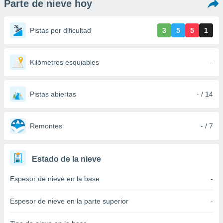
Parte de nieve hoy
ediante
ecnologías
nos permite
Pistas por dificultad
3
5
5
1
estra
ara seguir
e contenido
stándares
Kilómetros esquiables
-
ACEPTAR
sin coste.
Y
CONTINUAR
 botón
continuar",
Pistas abiertas
- / 14
der a la
CONFIGURACIÓN
ndo la
 de todas
Remontes
- / 7
, ya sean
de nuestros
 nos
Estado de la nieve
 y análisis
Espesor de nieve en la base
-
tamiento en
b, así como
un perfil
Espesor de nieve en la parte superior
-
para
ublicidad y