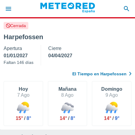
Cerrada
privacidad
Harpefossen
o de
tiempo.com)
Apertura
Cierre
borado por
es para
01/01/2027
04/04/2027
ue la
Faltan 146 días
 que se
e calidad.
El Tiempo en Harpefossen
eder a este
ediante las
opciones:
Hoy
Mañana
Domingo
7 Ago
8 Ago
9 Ago
ookies y
e forma
15°
/
8°
14°
/
8°
14°
/
9°
d digital
ada, basada
mación