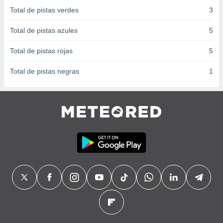
 seleccionar
Total de pistas verdes
3
o.
calización
Total de pistas azules
5
precisa e
ión mediante
Total de pistas rojas
5
, publicidad
Total de pistas negras
1
dos,
 publicidad
,
ón de
 desarrollo
s.
tros 1199
ios