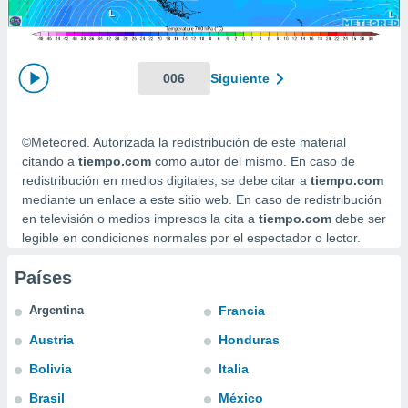
ediante
ecnologías
nos permite
estra
ara seguir
006
Siguiente
e contenido
stándares
ACEPTAR
sin coste.
Y
©Meteored. Autorizada la redistribución de este material
CONTINUAR
 botón
citando a
tiempo.com
como autor del mismo. En caso de
continuar",
redistribución en medios digitales, se debe citar a
tiempo.com
der a la
CONFIGURACIÓN
mediante un enlace a este sitio web. En caso de redistribución
ndo la
en televisión o medios impresos la cita a
tiempo.com
debe ser
 de todas
legible en condiciones normales por el espectador o lector.
, ya sean
de nuestros
Países
 nos
 y análisis
Argentina
Francia
tamiento en
Austria
Honduras
b, así como
un perfil
Bolivia
Italia
para
ublicidad y
Brasil
México