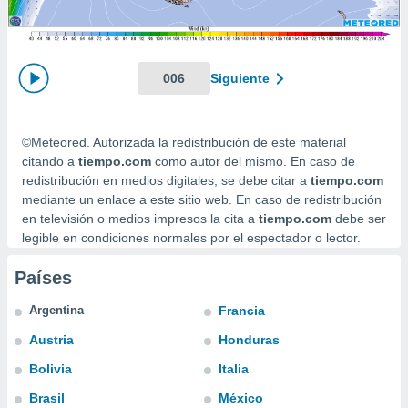
ediante
ecnologías
nos permite
estra
ara seguir
006
Siguiente
e contenido
stándares
ACEPTAR
sin coste.
Y
©Meteored. Autorizada la redistribución de este material
CONTINUAR
 botón
citando a
tiempo.com
como autor del mismo. En caso de
continuar",
redistribución en medios digitales, se debe citar a
tiempo.com
der a la
CONFIGURACIÓN
mediante un enlace a este sitio web. En caso de redistribución
ndo la
en televisión o medios impresos la cita a
tiempo.com
debe ser
 de todas
legible en condiciones normales por el espectador o lector.
, ya sean
de nuestros
Países
 nos
 y análisis
Argentina
Francia
tamiento en
Austria
Honduras
b, así como
un perfil
Bolivia
Italia
para
ublicidad y
Brasil
México