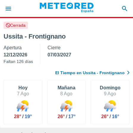
Cerrada
privacidad
Ussita - Frontignano
o de
tiempo.com)
Apertura
Cierre
borado por
es para
12/12/2026
07/03/2027
ue la
Faltan 126 días
 que se
e calidad.
El Tiempo en Ussita - Frontignano
eder a este
ediante las
opciones:
Hoy
Mañana
Domingo
7 Ago
8 Ago
9 Ago
ookies y
e forma
28°
/
19°
26°
/
17°
26°
/
16°
d digital
ada, basada
mación