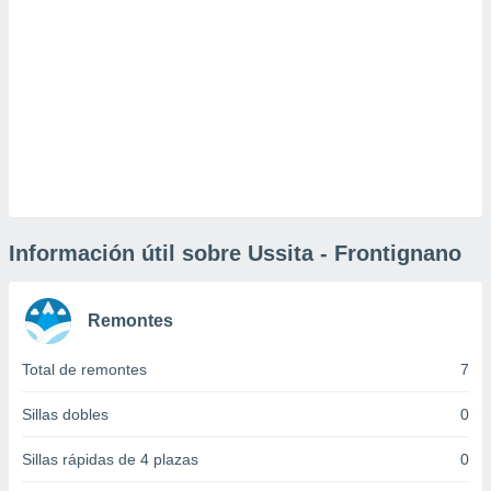
uedes
uestro sitio
.com. En
te
 de que
talarán
e sean
para
a
por el sitio
o se
cookies para
Información útil sobre Ussita - Frontignano
nto ni para
licidad o
Remontes
ado, aunque
sualizar
Total de remontes
7
general no
ada. Puedes
Sillas dobles
0
 instalación
y acceder a
Sillas rápidas de 4 plazas
0
io web a
ste abono