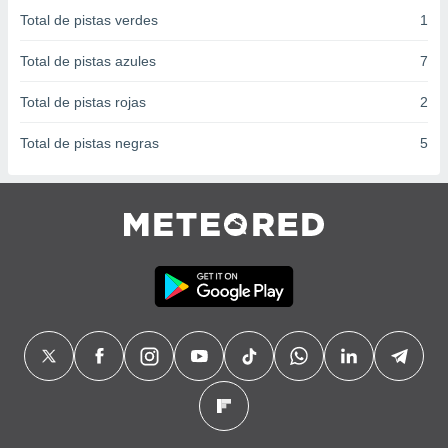
 seleccionar
Total de pistas verdes
1
o.
calización
Total de pistas azules
7
precisa e
ión mediante
Total de pistas rojas
2
, publicidad
Total de pistas negras
5
dos,
 publicidad
,
ón de
 desarrollo
s.
tros 1199
ios