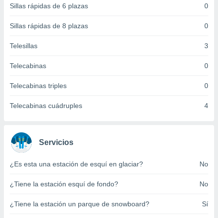
Sillas rápidas de 6 plazas
0
 botón
.
Sillas rápidas de 8 plazas
0
nto,
Telesillas
3
cios
Telecabinas
0
kies,
ores únicos
Telecabinas triples
0
as similares
nar,
rocesar
Telecabinas cuádruples
4
onales como
 este sitio
recciones IP
ficadores de
Servicios
 posible
s
¿Es esta una estación de esquí en glaciar?
No
 traten tus
nales en
¿Tiene la estación esquí de fondo?
No
 interés
go a lo que
¿Tiene la estación un parque de snowboard?
Sí
nerte. Para
retirar su