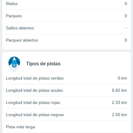
Rieles
0
idad
a, utilizar
a
Parques
0
 la
Saltos abiertos
-
da, crear un
personalizar
Parques abiertos
0
o, uso de
a la
e contenido
do, medir el
Tipos de pistas
 de la
medir el
 del
Longitud total de pistas verdes
0 km
 comprender
 través de
Longitud total de pistas azules
6.82 km
s o a través
nación de
Longitud total de pistas rojas
2.33 km
edentes de
fuentes,
Longitud total de pistas negras
2.55 km
y mejora de
os, uso de
Pista más larga
ados con el