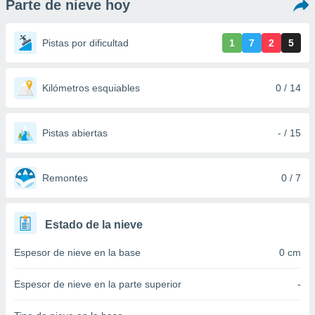
Parte de nieve hoy
ediante
ecnologías
nos permite
Pistas por dificultad
1
7
2
5
estra
ara seguir
e contenido
stándares
Kilómetros esquiables
0 / 14
ACEPTAR
sin coste.
Y
CONTINUAR
 botón
continuar",
Pistas abiertas
- / 15
der a la
CONFIGURACIÓN
ndo la
 de todas
Remontes
0 / 7
, ya sean
de nuestros
 nos
Estado de la nieve
 y análisis
Espesor de nieve en la base
0 cm
tamiento en
b, así como
un perfil
Espesor de nieve en la parte superior
-
para
ublicidad y