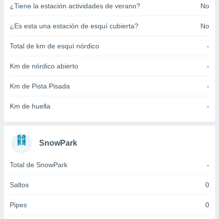
¿Tiene la estación actividades de verano?
No
ento u
 de datos
¿Es esta una estación de esquí cubierta?
No
er momento
ic en
Total de km de esquí nórdico
-
o en
Km de nórdico abierto
-
 Cookies
en
eb.
Km de Pista Pisada
-
y
Km de huella
-
socios
el
to de
SnowPark
la
Total de SnowPark
-
 en un
 y/o acceder
Saltos
0
 de datos
ara
Pipes
0
 anuncios
ar perfiles