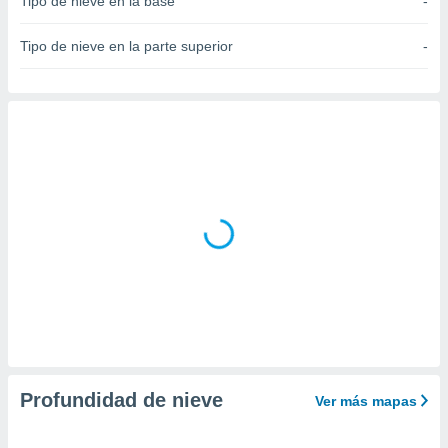
Tipo de nieve en la base
-
do en
 mismo.
Tipo de nieve en la parte superior
-
sultar más
 en nuestra
 Cookies
y
ualquier
ento
 botón
ación de
kies
 disponible
e nuestra
.
IVAMENTE,
as
 a cookies
Profundidad de nieve
Ver más mapas
 no aceptar
ón de