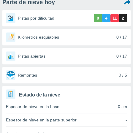
Parte de nieve hoy
ediante
ecnologías
nos permite
Pistas por dificultad
0
4
11
2
estra
ara seguir
e contenido
stándares
Kilómetros esquiables
0 / 17
ACEPTAR
sin coste.
Y
CONTINUAR
 botón
continuar",
Pistas abiertas
0 / 17
der a la
CONFIGURACIÓN
ndo la
 de todas
Remontes
0 / 5
, ya sean
de nuestros
 nos
Estado de la nieve
 y análisis
Espesor de nieve en la base
0 cm
tamiento en
b, así como
un perfil
Espesor de nieve en la parte superior
-
para
ublicidad y