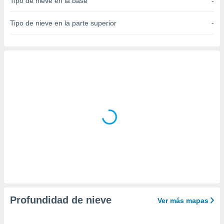
Tipo de nieve en la base
-
do en
 mismo.
Tipo de nieve en la parte superior
-
sultar más
 en nuestra
 Cookies
y
ualquier
ento
 botón
ación de
kies
 disponible
e nuestra
.
IVAMENTE,
as
 a cookies
Profundidad de nieve
Ver más mapas
 no aceptar
ón de