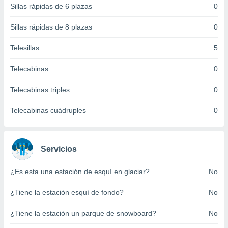
Sillas rápidas de 6 plazas
0
 botón
.
Sillas rápidas de 8 plazas
0
nto,
Telesillas
5
cios
Telecabinas
0
kies,
ores únicos
Telecabinas triples
0
as similares
nar,
rocesar
Telecabinas cuádruples
0
onales como
 este sitio
recciones IP
ficadores de
Servicios
 posible
s
¿Es esta una estación de esquí en glaciar?
No
 traten tus
nales en
¿Tiene la estación esquí de fondo?
No
 interés
go a lo que
¿Tiene la estación un parque de snowboard?
No
nerte. Para
retirar su