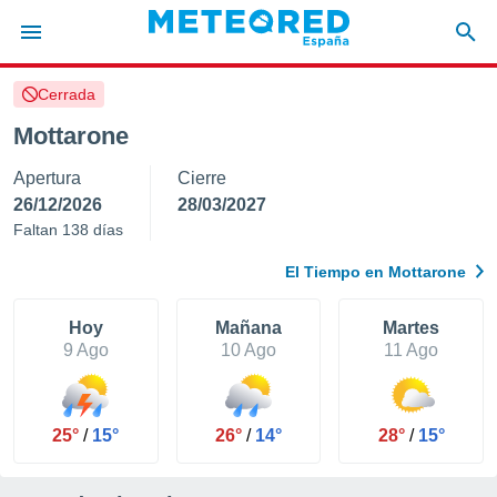
Cerrada
privacidad
Mottarone
o de
tiempo.com)
Apertura
Cierre
borado por
es para
26/12/2026
28/03/2027
ue la
Faltan 138 días
 que se
e calidad.
El Tiempo en Mottarone
eder a este
ediante las
opciones:
Hoy
Mañana
Martes
9 Ago
10 Ago
11 Ago
ookies y
e forma
25°
/
15°
26°
/
14°
28°
/
15°
d digital
ada, basada
mación