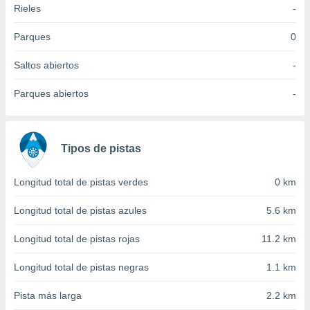
Rieles
-
idad
a, utilizar
a
Parques
0
 la
Saltos abiertos
-
da, crear un
personalizar
Parques abiertos
-
o, uso de
a la
e contenido
do, medir el
Tipos de pistas
 de la
medir el
 del
Longitud total de pistas verdes
0 km
 comprender
 través de
Longitud total de pistas azules
5.6 km
s o a través
nación de
Longitud total de pistas rojas
11.2 km
edentes de
fuentes,
Longitud total de pistas negras
1.1 km
y mejora de
os, uso de
Pista más larga
2.2 km
ados con el