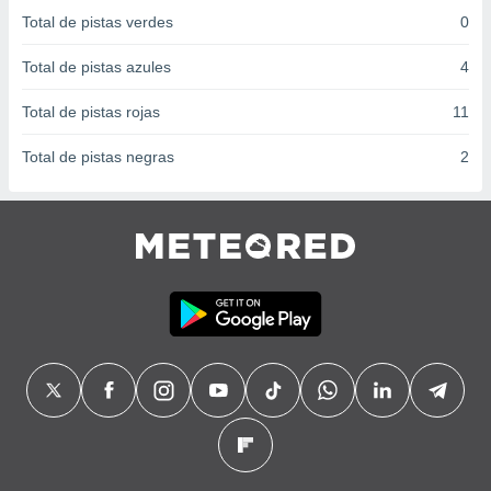
 seleccionar
Total de pistas verdes
0
o.
calización
Total de pistas azules
4
precisa e
ión mediante
Total de pistas rojas
11
, publicidad
Total de pistas negras
2
dos,
 publicidad
,
ón de
 desarrollo
s.
tros 1199
ios