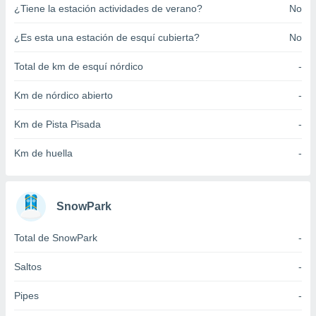
¿Tiene la estación actividades de verano?
No
ento u
 de datos
¿Es esta una estación de esquí cubierta?
No
er momento
ic en
Total de km de esquí nórdico
-
o en
Km de nórdico abierto
-
 Cookies
en
eb.
Km de Pista Pisada
-
y
Km de huella
-
socios
el
to de
SnowPark
la
Total de SnowPark
-
 en un
 y/o acceder
Saltos
-
 de datos
ara
Pipes
-
 anuncios
ar perfiles