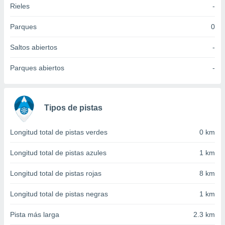
Rieles
-
idad
a, utilizar
a
Parques
0
 la
Saltos abiertos
-
da, crear un
personalizar
Parques abiertos
-
o, uso de
a la
e contenido
do, medir el
Tipos de pistas
 de la
medir el
 del
Longitud total de pistas verdes
0 km
 comprender
 través de
Longitud total de pistas azules
1 km
s o a través
nación de
Longitud total de pistas rojas
8 km
edentes de
fuentes,
Longitud total de pistas negras
1 km
y mejora de
os, uso de
Pista más larga
2.3 km
ados con el