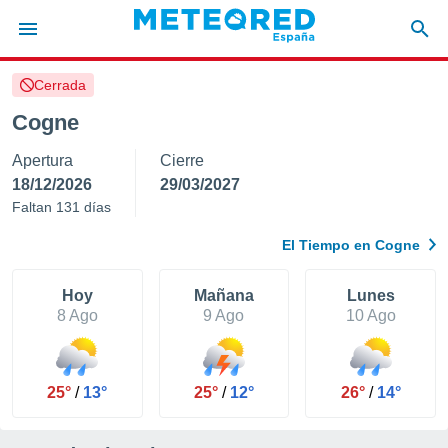
Cerrada
privacidad
Cogne
o de
tiempo.com)
Apertura
Cierre
borado por
es para
18/12/2026
29/03/2027
ue la
Faltan 131 días
 que se
e calidad.
El Tiempo en Cogne
eder a este
ediante las
opciones:
Hoy
Mañana
Lunes
8 Ago
9 Ago
10 Ago
ookies y
e forma
25°
/
13°
25°
/
12°
26°
/
14°
d digital
ada, basada
mación