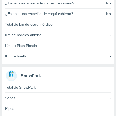
¿Tiene la estación actividades de verano?
No
ento u
 de datos
¿Es esta una estación de esquí cubierta?
No
er momento
ic en
Total de km de esquí nórdico
-
o en
Km de nórdico abierto
-
 Cookies
en
eb.
Km de Pista Pisada
-
y
Km de huella
-
socios
el
to de
SnowPark
la
Total de SnowPark
-
 en un
 y/o acceder
Saltos
-
 de datos
ara
Pipes
-
 anuncios
ar perfiles