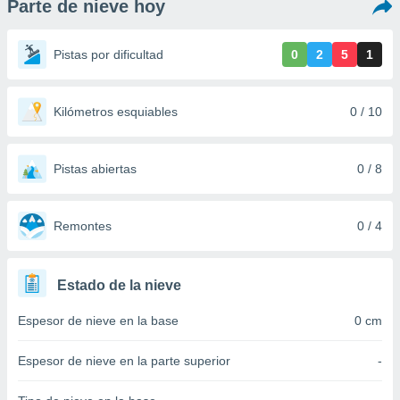
Parte de nieve hoy
ediante
ecnologías
nos permite
Pistas por dificultad
0
2
5
1
estra
ara seguir
e contenido
stándares
Kilómetros esquiables
0 / 10
ACEPTAR
sin coste.
Y
CONTINUAR
 botón
continuar",
Pistas abiertas
0 / 8
der a la
CONFIGURACIÓN
ndo la
 de todas
Remontes
0 / 4
, ya sean
de nuestros
 nos
Estado de la nieve
 y análisis
Espesor de nieve en la base
0 cm
tamiento en
b, así como
un perfil
Espesor de nieve en la parte superior
-
para
ublicidad y