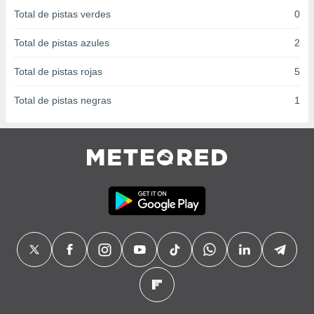
 seleccionar
Total de pistas verdes
0
o.
calización
Total de pistas azules
2
precisa e
ión mediante
Total de pistas rojas
5
, publicidad
Total de pistas negras
1
dos,
 publicidad
,
ón de
 desarrollo
s.
tros 1199
ios