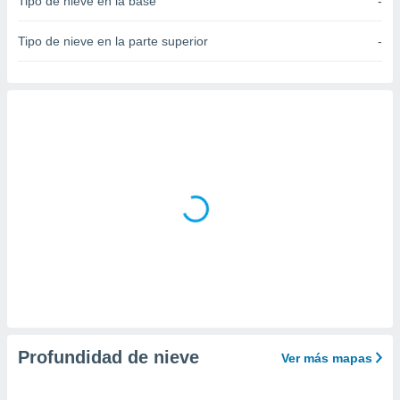
Tipo de nieve en la base
-
do en
 mismo.
Tipo de nieve en la parte superior
-
sultar más
 en nuestra
 Cookies
y
ualquier
ento
 botón
ación de
kies
 disponible
e nuestra
.
IVAMENTE,
as
 a cookies
Profundidad de nieve
Ver más mapas
 no aceptar
ón de