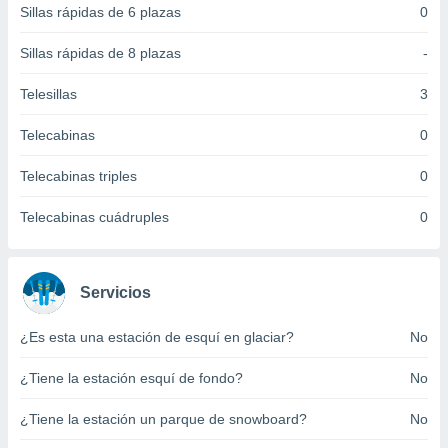
Sillas rápidas de 6 plazas
0
 botón
.
Sillas rápidas de 8 plazas
-
nto,
Telesillas
3
cios
Telecabinas
0
kies,
ores únicos
Telecabinas triples
0
as similares
nar,
rocesar
Telecabinas cuádruples
0
onales como
 este sitio
recciones IP
ficadores de
Servicios
 posible
s
¿Es esta una estación de esquí en glaciar?
No
 traten tus
nales en
¿Tiene la estación esquí de fondo?
No
 interés
go a lo que
¿Tiene la estación un parque de snowboard?
No
nerte. Para
retirar su