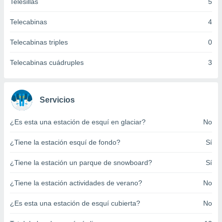
Telesillas
5
ento u
Telecabinas
4
 de datos
er momento
Telecabinas triples
0
ic en
o en
Telecabinas cuádruples
3
 Cookies
en
eb.
Servicios
y
socios
el
¿Es esta una estación de esquí en glaciar?
No
to de
¿Tiene la estación esquí de fondo?
Sí
la
¿Tiene la estación un parque de snowboard?
Sí
 en un
 y/o acceder
¿Tiene la estación actividades de verano?
No
 de datos
ara
¿Es esta una estación de esquí cubierta?
No
 anuncios
ar perfiles