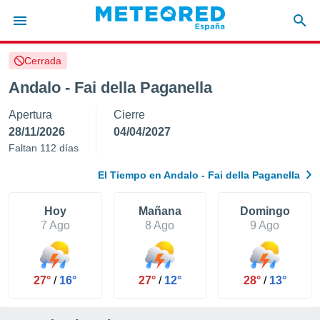
Cerrada
privacidad
Andalo - Fai della Paganella
o de
tiempo.com)
Apertura
Cierre
borado por
es para
28/11/2026
04/04/2027
ue la
Faltan 112 días
 que se
e calidad.
El Tiempo en Andalo - Fai della Paganella
eder a este
ediante las
opciones:
Hoy
Mañana
Domingo
7 Ago
8 Ago
9 Ago
ookies y
e forma
27°
/
16°
27°
/
12°
28°
/
13°
d digital
ada, basada
mación