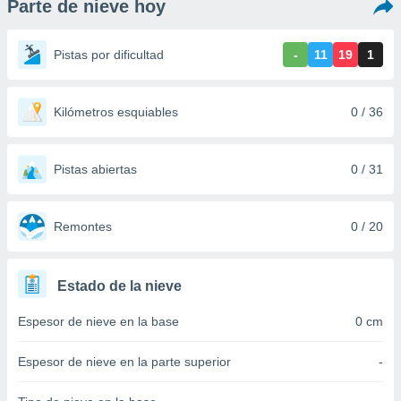
Parte de nieve hoy
ediante
ecnologías
nos permite
Pistas por dificultad
-
11
19
1
estra
ara seguir
e contenido
stándares
Kilómetros esquiables
0 / 36
ACEPTAR
sin coste.
Y
CONTINUAR
 botón
continuar",
Pistas abiertas
0 / 31
der a la
CONFIGURACIÓN
ndo la
 de todas
Remontes
0 / 20
, ya sean
de nuestros
 nos
Estado de la nieve
 y análisis
Espesor de nieve en la base
0 cm
tamiento en
b, así como
un perfil
Espesor de nieve en la parte superior
-
para
ublicidad y