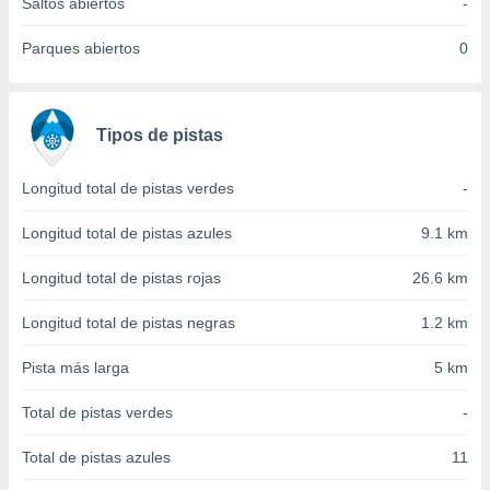
 seleccionar
Saltos abiertos
-
o.
Parques abiertos
0
calización
precisa e
ión mediante
Tipos de pistas
, publicidad
dos,
Longitud total de pistas verdes
-
 publicidad
,
Longitud total de pistas azules
9.1 km
ón de
 desarrollo
Longitud total de pistas rojas
26.6 km
s.
tros 1199
Longitud total de pistas negras
1.2 km
ios
Pista más larga
5 km
Total de pistas verdes
-
Total de pistas azules
11