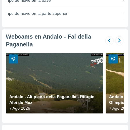
Tipo de nieve en la base
-
do en
 mismo.
Tipo de nieve en la parte superior
-
sultar más
 en nuestra
 Cookies
y
ualquier
Webcams en Andalo - Fai della
Paganella
ento
 botón
ación de
kies
 disponible
e nuestra
.
IVAMENTE,
Andalo - Altipiano della Paganella - Rifugio
Andalo - A
Albi de Mez
Olimpioni
as
7 Ago 2026
7 Ago 2026
 a cookies
 no aceptar
ón de