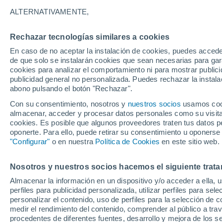
ESPESOR
ALTERNATIVAMENTE,
España
Rechazar tecnologías similares a cookies
En caso de no aceptar la instalación de cookies, puedes acced
ECMWF
de que solo se instalarán cookies que sean necesarias para garan
cookies para analizar el comportamiento ni para mostrar publici
ECMWF - Islas Canarias
publicidad general no personalizada. Puedes rechazar la instala
abono pulsando el botón "Rechazar".
GFS
Con su consentimiento, nosotros y
nuestros socios
usamos cooki
ECMWF Europa
almacenar, acceder y procesar datos personales como su visita e
cookies. Es posible que algunos proveedores traten tus datos pe
GFS Europa
oponerte. Para ello, puede retirar su consentimiento u oponerse
"Configurar"
o en nuestra
Política de Cookies
en este sitio web.
Nosotros y nuestros socios hacemos el siguiente trata
Almacenar la información en un dispositivo y/o acceder a ella, 
perfiles para publicidad personalizada, utilizar perfiles para sele
personalizar el contenido, uso de perfiles para la selección de c
medir el rendimiento del contenido, comprender al público a tra
procedentes de diferentes fuentes, desarrollo y mejora de los se