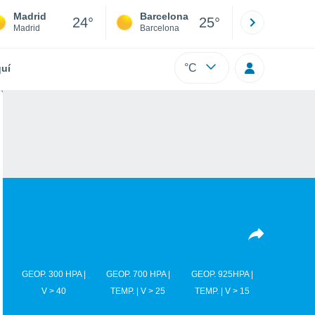
Madrid
Barcelona
Sevilla
24°
25°
Madrid
Barcelona
Sevilla
°C
uí
GEOP. 300 HPA |
GEOP. 700 HPA |
GEOP. 925HPA |
V > 40
TEMP. | V > 25
TEMP. | V > 15