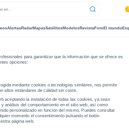
deos
Alertas
Radar
Mapas
Satélites
Modelos
Revista
Foro
El mundo
Esq
ofesionales para garantizar que la información que se ofrece es
entes opciones:
ecogida mediante cookies o tecnologías similares, nos permite
on altos estándares de calidad sin coste.
numérica
eb aceptando la instalación de todas las cookies, ya sean
 y análisis del comportamiento en el sitio web, así como
ntenido personalizado en función del mismo. Puedes consultar
TEMPERATURA
GEOP. 850 HPA |
GEOP. 500 HPA |
VIENTO 10M |
alquier momento el consentimiento pulsando el botón
2M
TEMP.
PRES. | TEMP.
PRESIÓN
uestra página web.