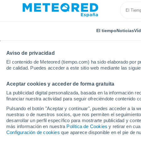
El tiempo
Noticias
Ví
Aviso de privacidad
El contenido de Meteored (tiempo.com) ha sido elaborado por pr
de calidad. Puedes acceder a este sitio web mediante las sigui
Aceptar cookies y acceder de forma gratuita
Inicio
Modelos
Modelos España - ECMWF España
La publicidad digital personalizada, basada en la información r
financiar nuestra actividad para seguir ofreciéndote contenido c
Modelos de predicción 
Pulsando el botón "Aceptar y continuar", puedes acceder a la w
nuestras o de nuestros socios, que nos permiten el seguimiento
desarrollar un perfil específico para mostrarte publicidad y co
PRES. | V > 10
PRECIPITACIÓN
NIEVE
más información en nuestra
Política de Cookies
y retirar en cu
| NUB. |
ACUMULADA
ACUMULADA
Configuración de cookies
que aparece disponible en el pie de n
PREC. 6H |