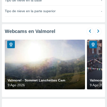
Tipo de nieve en la base
-
do en
 mismo.
Tipo de nieve en la parte superior
-
sultar más
 en nuestra
 Cookies
y
ualquier
Webcams en Valmorel
ento
 botón
ación de
kies
 disponible
e nuestra
.
IVAMENTE,
Valmorel - Sommet Lanchettes Cam
Valmorel -
9 Ago 2026
9 Ago 2026
as
 a cookies
 no aceptar
ón de