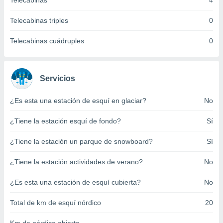
Telecabinas
4
ento u
Telecabinas triples
0
 de datos
er momento
Telecabinas cuádruples
0
ic en
o en
 Cookies
en
Servicios
eb.
¿Es esta una estación de esquí en glaciar?
No
y
socios
¿Tiene la estación esquí de fondo?
Sí
el
to de
¿Tiene la estación un parque de snowboard?
Sí
¿Tiene la estación actividades de verano?
No
la
 en un
 y/o acceder
¿Es esta una estación de esquí cubierta?
No
 de datos
ara
Total de km de esquí nórdico
20
 anuncios
ar perfiles