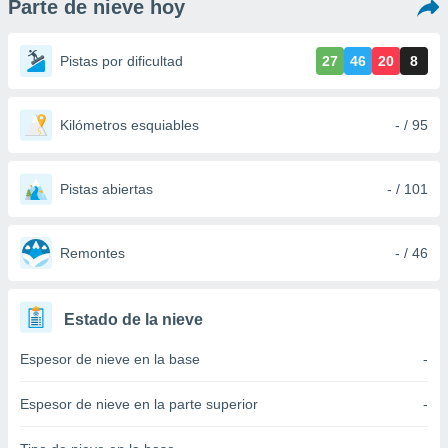
Parte de nieve hoy
ediante
ecnologías
nos permite
Pistas por dificultad
27
46
20
8
estra
ara seguir
e contenido
stándares
Kilómetros esquiables
- / 95
ACEPTAR
sin coste.
Y
CONTINUAR
 botón
continuar",
Pistas abiertas
- / 101
der a la
CONFIGURACIÓN
ndo la
 de todas
Remontes
- / 46
, ya sean
de nuestros
 nos
Estado de la nieve
 y análisis
Espesor de nieve en la base
-
tamiento en
b, así como
un perfil
Espesor de nieve en la parte superior
-
para
ublicidad y