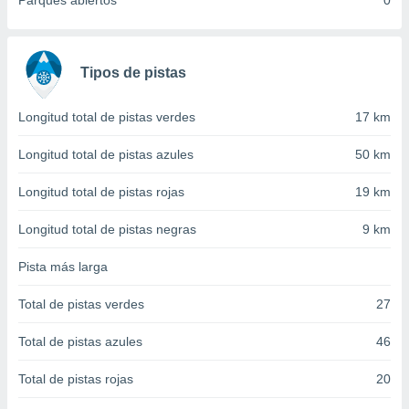
Parques abiertos
0
 seleccionar
o.
calización
precisa e
Tipos de pistas
ión mediante
, publicidad
Longitud total de pistas verdes
17 km
dos,
Longitud total de pistas azules
50 km
 publicidad
,
Longitud total de pistas rojas
19 km
ón de
 desarrollo
Longitud total de pistas negras
9 km
s.
Pista más larga
tros 1199
ios
Total de pistas verdes
27
Total de pistas azules
46
Total de pistas rojas
20