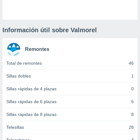
 botón
.
nto,
Información útil sobre Valmorel
cios
kies,
Remontes
ores únicos
as similares
nar,
Total de remontes
46
rocesar
onales como
Sillas dobles
1
 este sitio
recciones IP
Sillas rápidas de 4 plazas
0
ficadores de
 posible
Sillas rápidas de 6 plazas
5
s
 traten tus
Sillas rápidas de 8 plazas
8
nales en
 interés
go a lo que
Telesillas
28
nerte. Para
retirar su