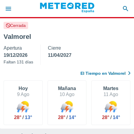
Cerrada
privacidad
Valmorel
o de
tiempo.com)
Apertura
Cierre
borado por
es para
19/12/2026
11/04/2027
ue la
Faltan 131 días
 que se
e calidad.
El Tiempo en Valmorel
eder a este
ediante las
opciones:
Hoy
Mañana
Martes
9 Ago
10 Ago
11 Ago
ookies y
e forma
28°
/
13°
28°
/
14°
28°
/
14°
d digital
ada, basada
mación