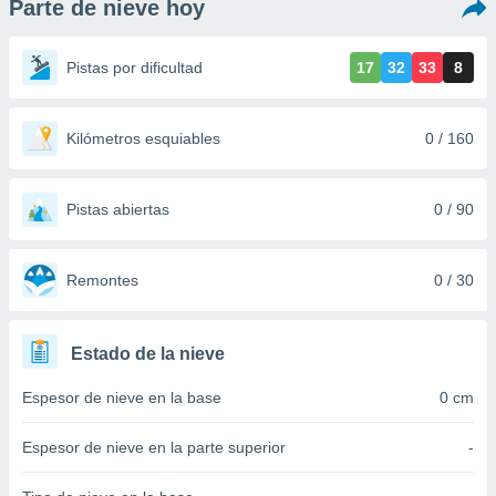
Parte de nieve hoy
ediante
ecnologías
nos permite
Pistas por dificultad
17
32
33
8
estra
ara seguir
e contenido
stándares
Kilómetros esquiables
0 / 160
ACEPTAR
sin coste.
Y
CONTINUAR
 botón
continuar",
Pistas abiertas
0 / 90
der a la
CONFIGURACIÓN
ndo la
 de todas
Remontes
0 / 30
, ya sean
de nuestros
 nos
Estado de la nieve
 y análisis
Espesor de nieve en la base
0 cm
tamiento en
b, así como
un perfil
Espesor de nieve en la parte superior
-
para
ublicidad y