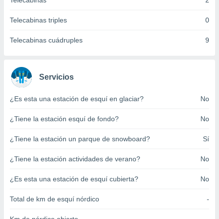
Telecabinas
2
ento u
Telecabinas triples
0
 de datos
er momento
Telecabinas cuádruples
9
ic en
o en
 Cookies
en
Servicios
eb.
¿Es esta una estación de esquí en glaciar?
No
y
socios
¿Tiene la estación esquí de fondo?
No
el
to de
¿Tiene la estación un parque de snowboard?
Sí
¿Tiene la estación actividades de verano?
No
la
 en un
 y/o acceder
¿Es esta una estación de esquí cubierta?
No
 de datos
ara
Total de km de esquí nórdico
-
 anuncios
ar perfiles