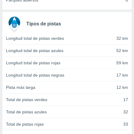
Parques abiertos
0
 seleccionar
o.
calización
precisa e
Tipos de pistas
ión mediante
, publicidad
Longitud total de pistas verdes
32 km
dos,
Longitud total de pistas azules
52 km
 publicidad
,
Longitud total de pistas rojas
59 km
ón de
 desarrollo
Longitud total de pistas negras
17 km
s.
Pista más larga
12 km
tros 1199
ios
Total de pistas verdes
17
Total de pistas azules
32
Total de pistas rojas
33