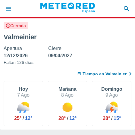
Cerrada
privacidad
Valmeinier
o de
tiempo.com)
Apertura
Cierre
borado por
es para
12/12/2026
09/04/2027
ue la
Faltan 126 días
 que se
e calidad.
El Tiempo en Valmeinier
eder a este
ediante las
opciones:
Hoy
Mañana
Domingo
7 Ago
8 Ago
9 Ago
ookies y
e forma
25°
/
12°
28°
/
12°
28°
/
15°
d digital
ada, basada
mación