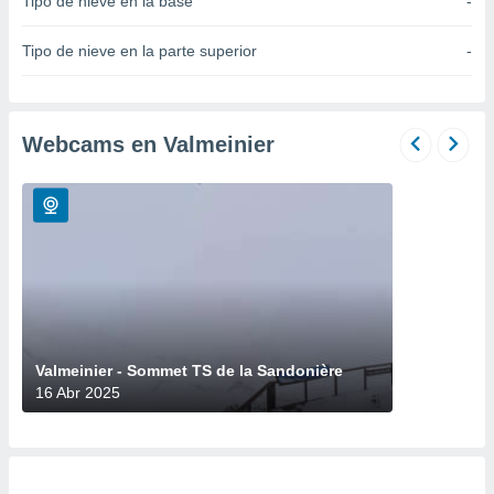
Tipo de nieve en la base
-
do en
 mismo.
Tipo de nieve en la parte superior
-
sultar más
 en nuestra
 Cookies
y
ualquier
Webcams en Valmeinier
ento
 botón
ación de
kies
 disponible
e nuestra
.
IVAMENTE,
Valmeinier - Sommet TS de la Sandonière
16 Abr 2025
as
 a cookies
 no aceptar
ón de