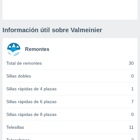
 botón
.
nto,
Información útil sobre Valmeinier
cios
kies,
Remontes
ores únicos
as similares
nar,
Total de remontes
30
rocesar
onales como
Sillas dobles
0
 este sitio
recciones IP
Sillas rápidas de 4 plazas
1
ficadores de
 posible
Sillas rápidas de 6 plazas
7
s
 traten tus
Sillas rápidas de 8 plazas
0
nales en
 interés
go a lo que
Telesillas
11
nerte. Para
retirar su