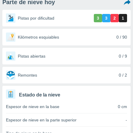
Parte de nieve hoy
ediante
ecnologías
nos permite
Pistas por dificultad
3
3
2
1
estra
ara seguir
e contenido
stándares
Kilómetros esquiables
0 / 90
ACEPTAR
sin coste.
Y
CONTINUAR
 botón
continuar",
Pistas abiertas
0 / 9
der a la
CONFIGURACIÓN
ndo la
 de todas
Remontes
0 / 2
, ya sean
de nuestros
 nos
Estado de la nieve
 y análisis
Espesor de nieve en la base
0 cm
tamiento en
b, así como
un perfil
Espesor de nieve en la parte superior
-
para
ublicidad y