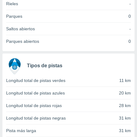
Rieles
-
idad
a, utilizar
a
Parques
0
 la
Saltos abiertos
-
da, crear un
personalizar
Parques abiertos
0
o, uso de
a la
e contenido
do, medir el
Tipos de pistas
 de la
medir el
 del
Longitud total de pistas verdes
11 km
 comprender
 través de
Longitud total de pistas azules
20 km
s o a través
nación de
Longitud total de pistas rojas
28 km
edentes de
fuentes,
Longitud total de pistas negras
31 km
y mejora de
os, uso de
Pista más larga
31 km
ados con el