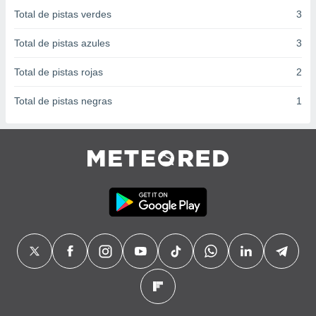
 seleccionar
Total de pistas verdes
3
o.
calización
Total de pistas azules
3
precisa e
ión mediante
Total de pistas rojas
2
, publicidad
Total de pistas negras
1
dos,
 publicidad
,
ón de
 desarrollo
s.
tros 1199
ios