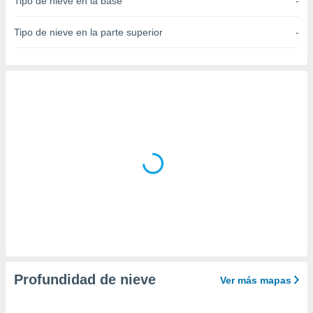
Tipo de nieve en la base
-
do en
 mismo.
Tipo de nieve en la parte superior
-
sultar más
 en nuestra
 Cookies
y
ualquier
ento
 botón
ación de
kies
 disponible
e nuestra
.
IVAMENTE,
as
 a cookies
Profundidad de nieve
Ver más mapas
 no aceptar
ón de