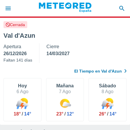
Cerrada
privacidad
Val d'Azun
o de
tiempo.com)
Apertura
Cierre
borado por
es para
26/12/2026
14/03/2027
ue la
Faltan 141 días
 que se
e calidad.
El Tiempo en Val d'Azun
eder a este
ediante las
opciones:
Hoy
Mañana
Sábado
6 Ago
7 Ago
8 Ago
ookies y
e forma
18°
/
14°
23°
/
12°
26°
/
14°
d digital
ada, basada
mación