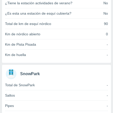
¿Tiene la estación actividades de verano?
No
ento u
 de datos
¿Es esta una estación de esquí cubierta?
No
er momento
ic en
Total de km de esquí nórdico
90
o en
Km de nórdico abierto
0
 Cookies
en
eb.
Km de Pista Pisada
-
y
Km de huella
-
socios
el
to de
SnowPark
la
Total de SnowPark
-
 en un
 y/o acceder
Saltos
-
 de datos
ara
Pipes
-
 anuncios
ar perfiles