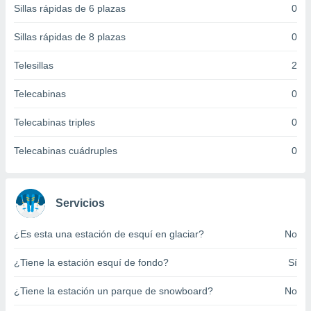
Sillas rápidas de 6 plazas
0
 botón
.
Sillas rápidas de 8 plazas
0
nto,
Telesillas
2
cios
Telecabinas
0
kies,
ores únicos
Telecabinas triples
0
as similares
nar,
rocesar
Telecabinas cuádruples
0
onales como
 este sitio
recciones IP
ficadores de
Servicios
 posible
s
¿Es esta una estación de esquí en glaciar?
No
 traten tus
nales en
¿Tiene la estación esquí de fondo?
Sí
 interés
go a lo que
¿Tiene la estación un parque de snowboard?
No
nerte. Para
retirar su