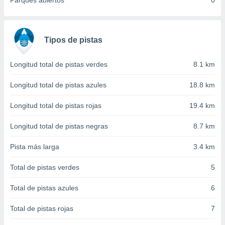
Parques abiertos
0
 seleccionar
o.
calización
precisa e
Tipos de pistas
ión mediante
, publicidad
Longitud total de pistas verdes
8.1 km
dos,
Longitud total de pistas azules
18.8 km
 publicidad
,
Longitud total de pistas rojas
19.4 km
ón de
 desarrollo
Longitud total de pistas negras
8.7 km
s.
Pista más larga
3.4 km
tros 1199
ios
Total de pistas verdes
5
Total de pistas azules
6
Total de pistas rojas
7