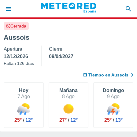
Cerrada
privacidad
Aussois
o de
tiempo.com)
Apertura
Cierre
borado por
es para
12/12/2026
09/04/2027
ue la
Faltan 126 días
 que se
e calidad.
El Tiempo en Aussois
eder a este
ediante las
opciones:
Hoy
Mañana
Domingo
7 Ago
8 Ago
9 Ago
ookies y
e forma
25°
/
12°
27°
/
12°
25°
/
13°
d digital
ada, basada
mación