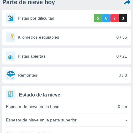
Parte de nieve hoy
ediante
ecnologías
nos permite
Pistas por dificultad
5
6
7
3
estra
ara seguir
e contenido
stándares
Kilómetros esquiables
0 / 55
ACEPTAR
sin coste.
Y
CONTINUAR
 botón
continuar",
Pistas abiertas
0 / 21
der a la
CONFIGURACIÓN
ndo la
 de todas
Remontes
0 / 8
, ya sean
de nuestros
 nos
Estado de la nieve
 y análisis
Espesor de nieve en la base
0 cm
tamiento en
b, así como
un perfil
Espesor de nieve en la parte superior
-
para
ublicidad y