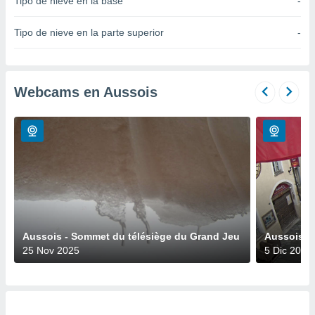
Tipo de nieve en la base
-
do en
 mismo.
Tipo de nieve en la parte superior
-
sultar más
 en nuestra
 Cookies
y
ualquier
Webcams en Aussois
ento
 botón
ación de
kies
 disponible
e nuestra
.
IVAMENTE,
Aussois - Sommet du télésiège du Grand Jeu
Aussois - 
25 Nov 2025
5 Dic 2025
as
 a cookies
 no aceptar
ón de