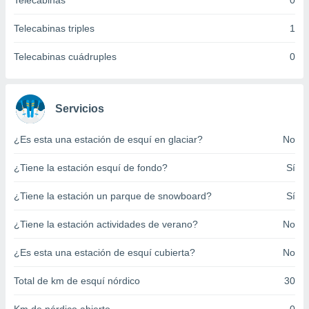
Telecabinas
0
ento u
Telecabinas triples
1
 de datos
er momento
Telecabinas cuádruples
0
ic en
o en
 Cookies
en
Servicios
eb.
¿Es esta una estación de esquí en glaciar?
No
y
socios
¿Tiene la estación esquí de fondo?
Sí
el
to de
¿Tiene la estación un parque de snowboard?
Sí
¿Tiene la estación actividades de verano?
No
la
 en un
 y/o acceder
¿Es esta una estación de esquí cubierta?
No
 de datos
ara
Total de km de esquí nórdico
30
 anuncios
ar perfiles