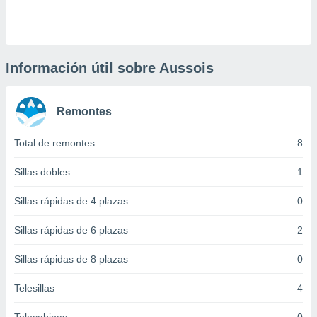
 botón
.
nto,
Información útil sobre Aussois
cios
kies,
Remontes
ores únicos
as similares
nar,
Total de remontes
8
rocesar
onales como
Sillas dobles
1
 este sitio
recciones IP
Sillas rápidas de 4 plazas
0
ficadores de
 posible
Sillas rápidas de 6 plazas
2
s
 traten tus
Sillas rápidas de 8 plazas
0
nales en
 interés
go a lo que
Telesillas
4
nerte. Para
retirar su