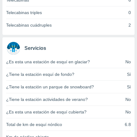
Telecabinas
6
ento u
Telecabinas triples
0
 de datos
er momento
Telecabinas cuádruples
2
ic en
o en
 Cookies
en
Servicios
eb.
¿Es esta una estación de esquí en glaciar?
No
y
socios
¿Tiene la estación esquí de fondo?
Sí
el
to de
¿Tiene la estación un parque de snowboard?
Sí
¿Tiene la estación actividades de verano?
No
la
 en un
 y/o acceder
¿Es esta una estación de esquí cubierta?
No
 de datos
ara
Total de km de esquí nórdico
6.8
 anuncios
ar perfiles