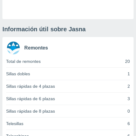
 botón
.
nto,
Información útil sobre Jasna
cios
kies,
Remontes
ores únicos
as similares
nar,
Total de remontes
20
rocesar
onales como
Sillas dobles
1
 este sitio
recciones IP
Sillas rápidas de 4 plazas
2
ficadores de
 posible
Sillas rápidas de 6 plazas
3
s
 traten tus
Sillas rápidas de 8 plazas
0
nales en
 interés
go a lo que
Telesillas
6
nerte. Para
retirar su