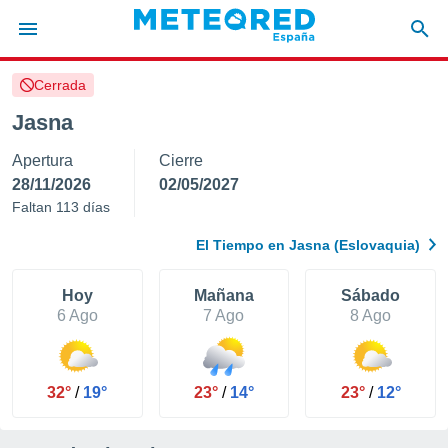
Cerrada
privacidad
Jasna
o de
tiempo.com)
Apertura
Cierre
borado por
es para
28/11/2026
02/05/2027
ue la
Faltan 113 días
 que se
e calidad.
El Tiempo en Jasna (Eslovaquia)
eder a este
ediante las
opciones:
Hoy
Mañana
Sábado
6 Ago
7 Ago
8 Ago
ookies y
e forma
32°
/
19°
23°
/
14°
23°
/
12°
d digital
ada, basada
mación