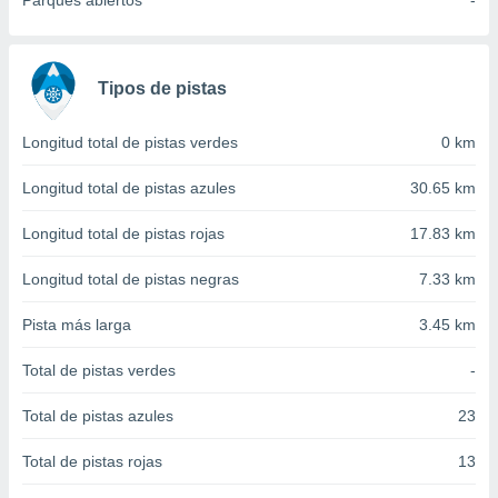
Parques abiertos
-
 seleccionar
o.
calización
precisa e
Tipos de pistas
ión mediante
, publicidad
Longitud total de pistas verdes
0 km
dos,
Longitud total de pistas azules
30.65 km
 publicidad
,
Longitud total de pistas rojas
17.83 km
ón de
 desarrollo
Longitud total de pistas negras
7.33 km
s.
Pista más larga
3.45 km
tros 1199
ios
Total de pistas verdes
-
Total de pistas azules
23
Total de pistas rojas
13