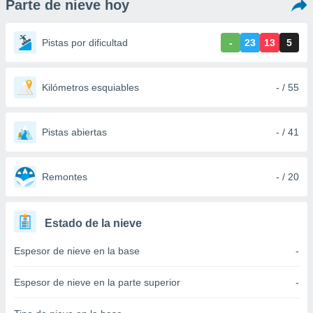
Parte de nieve hoy
ediante
ecnologías
nos permite
Pistas por dificultad
-
23
13
5
estra
ara seguir
e contenido
stándares
Kilómetros esquiables
- / 55
ACEPTAR
sin coste.
Y
CONTINUAR
 botón
continuar",
Pistas abiertas
- / 41
der a la
CONFIGURACIÓN
ndo la
 de todas
Remontes
- / 20
, ya sean
de nuestros
 nos
Estado de la nieve
 y análisis
Espesor de nieve en la base
-
tamiento en
b, así como
un perfil
Espesor de nieve en la parte superior
-
para
ublicidad y