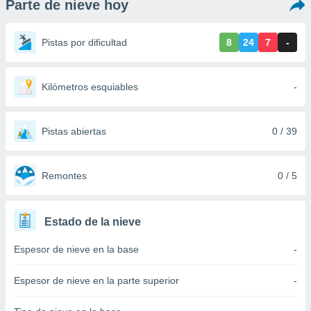
Parte de nieve hoy
ediante
ecnologías
nos permite
Pistas por dificultad
8
24
7
-
estra
ara seguir
e contenido
stándares
Kilómetros esquiables
-
ACEPTAR
sin coste.
Y
CONTINUAR
 botón
continuar",
Pistas abiertas
0 / 39
der a la
CONFIGURACIÓN
ndo la
 de todas
Remontes
0 / 5
, ya sean
de nuestros
 nos
Estado de la nieve
 y análisis
Espesor de nieve en la base
-
tamiento en
b, así como
un perfil
Espesor de nieve en la parte superior
-
para
ublicidad y