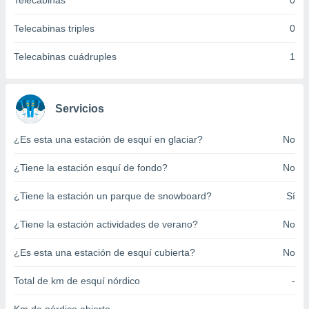
Telecabinas
0
ento u
Telecabinas triples
0
 de datos
er momento
Telecabinas cuádruples
1
ic en
o en
 Cookies
en
Servicios
eb.
¿Es esta una estación de esquí en glaciar?
No
y
socios
¿Tiene la estación esquí de fondo?
No
el
to de
¿Tiene la estación un parque de snowboard?
Sí
¿Tiene la estación actividades de verano?
No
la
 en un
 y/o acceder
¿Es esta una estación de esquí cubierta?
No
 de datos
ara
Total de km de esquí nórdico
-
 anuncios
ar perfiles