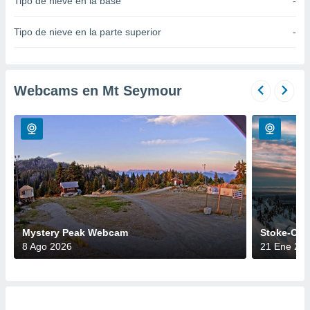
Tipo de nieve en la base
-
do en
 mismo.
Tipo de nieve en la parte superior
-
sultar más
 en nuestra
 Cookies
y
ualquier
Webcams en Mt Seymour
ento
 botón
ación de
kies
 disponible
e nuestra
.
IVAMENTE,
Mystery Peak Webcam
Stoke-O-M
8 Ago 2026
21 Ene 20
as
 a cookies
 no aceptar
ón de