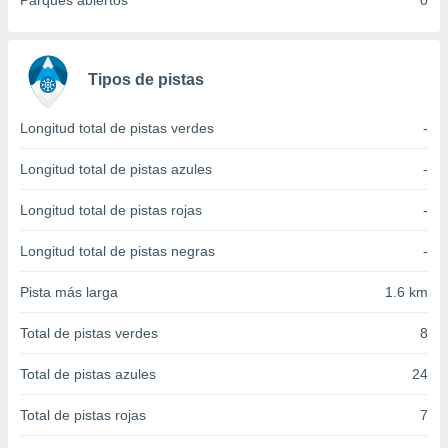
Parques abiertos
0
 seleccionar
o.
calización
precisa e
Tipos de pistas
ión mediante
, publicidad
Longitud total de pistas verdes
-
dos,
Longitud total de pistas azules
-
 publicidad
,
Longitud total de pistas rojas
-
ón de
 desarrollo
Longitud total de pistas negras
-
s.
Pista más larga
1.6 km
tros 1199
ios
Total de pistas verdes
8
Total de pistas azules
24
Total de pistas rojas
7