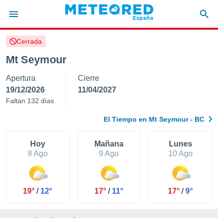
Cerrada
privacidad
Mt Seymour
o de
tiempo.com)
Apertura
Cierre
borado por
es para
19/12/2026
11/04/2027
ue la
Faltan 132 días
 que se
e calidad.
El Tiempo en Mt Seymour - BC
eder a este
ediante las
opciones:
Hoy
Mañana
Lunes
8 Ago
9 Ago
10 Ago
ookies y
e forma
19°
/
12°
17°
/
11°
17°
/
9°
d digital
ada, basada
mación