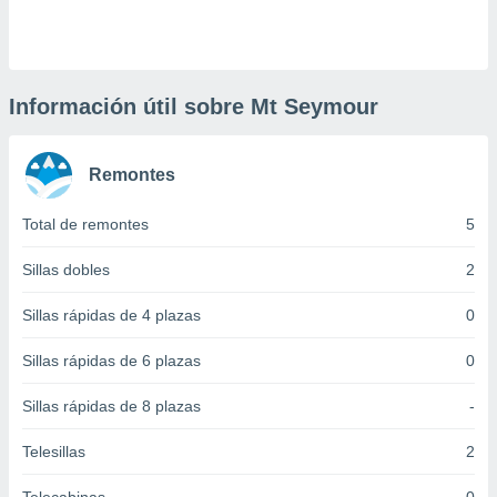
 botón
.
nto,
Información útil sobre Mt Seymour
cios
kies,
Remontes
ores únicos
as similares
nar,
Total de remontes
5
rocesar
onales como
Sillas dobles
2
 este sitio
recciones IP
Sillas rápidas de 4 plazas
0
ficadores de
 posible
Sillas rápidas de 6 plazas
0
s
 traten tus
Sillas rápidas de 8 plazas
-
nales en
 interés
go a lo que
Telesillas
2
nerte. Para
retirar su