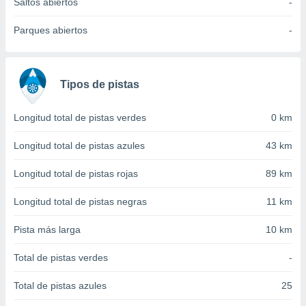
 seleccionar
Saltos abiertos
-
o.
Parques abiertos
-
calización
precisa e
ión mediante
Tipos de pistas
, publicidad
dos,
Longitud total de pistas verdes
0 km
 publicidad
,
Longitud total de pistas azules
43 km
ón de
 desarrollo
Longitud total de pistas rojas
89 km
s.
tros 1199
Longitud total de pistas negras
11 km
ios
Pista más larga
10 km
Total de pistas verdes
-
Total de pistas azules
25