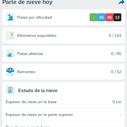
Parte de nieve hoy
ediante
ecnologías
nos permite
Pistas por dificultad
-
25
48
12
estra
ara seguir
e contenido
stándares
Kilómetros esquiables
0 / 143
ACEPTAR
sin coste.
Y
CONTINUAR
 botón
continuar",
Pistas abiertas
0 / 85
der a la
CONFIGURACIÓN
ndo la
 de todas
Remontes
0 / 52
, ya sean
de nuestros
 nos
Estado de la nieve
 y análisis
Espesor de nieve en la base
0 cm
tamiento en
b, así como
un perfil
Espesor de nieve en la parte superior
-
para
ublicidad y