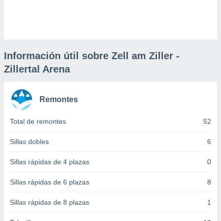
 botón
.
nto,
Información útil sobre Zell am Ziller -
cios
Zillertal Arena
kies,
ores únicos
as similares
nar,
Remontes
rocesar
onales como
Total de remontes
52
 este sitio
recciones IP
Sillas dobles
6
ficadores de
 posible
Sillas rápidas de 4 plazas
0
s
 traten tus
nales en
Sillas rápidas de 6 plazas
8
 interés
go a lo que
Sillas rápidas de 8 plazas
1
nerte. Para
retirar su