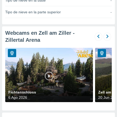
Tipo de nieve en la base
-
do en
 mismo.
Tipo de nieve en la parte superior
-
sultar más
 en nuestra
 Cookies
y
ualquier
Webcams en Zell am Ziller -
Zillertal Arena
ento
 botón
ación de
kies
 disponible
e nuestra
.
IVAMENTE,
Fichtenschloss
Zell am Zi
as
6 Ago 2026
20 Jun 202
 a cookies
 no aceptar
ón de