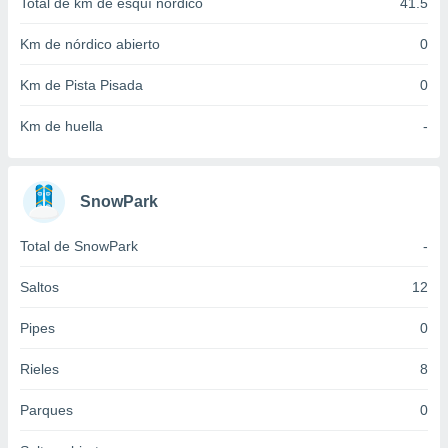
Total de km de esquí nórdico
41.5
idad
a, utilizar
Km de nórdico abierto
0
a
 la
Km de Pista Pisada
0
da, crear un
Km de huella
-
personalizar
o, uso de
a la
e contenido
SnowPark
do, medir el
 de la
medir el
Total de SnowPark
-
 del
 comprender
Saltos
12
 través de
s o a través
Pipes
0
nación de
edentes de
Rieles
8
fuentes,
y mejora de
Parques
0
os, uso de
ados con el