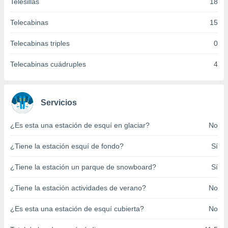
Telesillas
18
ento u
Telecabinas
15
 de datos
er momento
Telecabinas triples
0
ic en
o en
Telecabinas cuádruples
4
 Cookies
en
eb.
Servicios
y
socios
el
¿Es esta una estación de esquí en glaciar?
No
to de
¿Tiene la estación esquí de fondo?
Sí
la
¿Tiene la estación un parque de snowboard?
Sí
 en un
 y/o acceder
¿Tiene la estación actividades de verano?
No
 de datos
ara
¿Es esta una estación de esquí cubierta?
No
 anuncios
ar perfiles