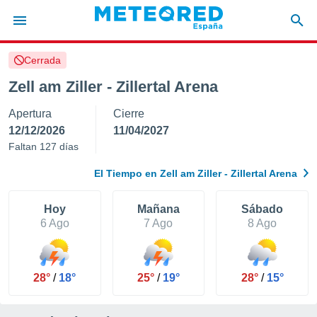
Cerrada
privacidad
Zell am Ziller - Zillertal Arena
o de
tiempo.com)
Apertura
Cierre
borado por
es para
12/12/2026
11/04/2027
ue la
Faltan 127 días
 que se
e calidad.
El Tiempo en Zell am Ziller - Zillertal Arena
eder a este
ediante las
opciones:
Hoy
Mañana
Sábado
6 Ago
7 Ago
8 Ago
ookies y
e forma
28°
/
18°
25°
/
19°
28°
/
15°
d digital
ada, basada
mación