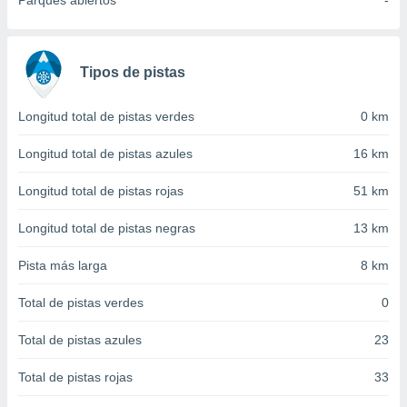
Parques abiertos
-
 seleccionar
o.
calización
precisa e
Tipos de pistas
ión mediante
, publicidad
Longitud total de pistas verdes
0 km
dos,
Longitud total de pistas azules
16 km
 publicidad
,
Longitud total de pistas rojas
51 km
ón de
 desarrollo
Longitud total de pistas negras
13 km
s.
Pista más larga
8 km
tros 1199
ios
Total de pistas verdes
0
Total de pistas azules
23
Total de pistas rojas
33