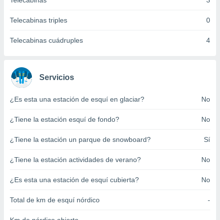
Telecabinas
3
ento u
Telecabinas triples
0
 de datos
er momento
Telecabinas cuádruples
4
ic en
o en
 Cookies
en
Servicios
eb.
¿Es esta una estación de esquí en glaciar?
No
y
socios
¿Tiene la estación esquí de fondo?
No
el
to de
¿Tiene la estación un parque de snowboard?
Sí
¿Tiene la estación actividades de verano?
No
la
 en un
 y/o acceder
¿Es esta una estación de esquí cubierta?
No
 de datos
ara
Total de km de esquí nórdico
-
 anuncios
ar perfiles