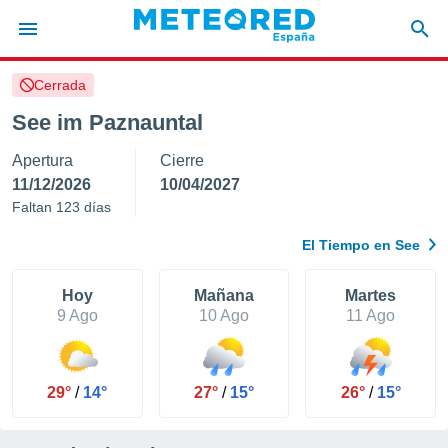
Cerrada
privacidad
See im Paznauntal
o de
tiempo.com)
Apertura
Cierre
borado por
es para
11/12/2026
10/04/2027
ue la
Faltan 123 días
 que se
e calidad.
El Tiempo en See
eder a este
ediante las
opciones:
Hoy
Mañana
Martes
9 Ago
10 Ago
11 Ago
ookies y
e forma
29°
/
14°
27°
/
15°
26°
/
15°
d digital
ada, basada
mación