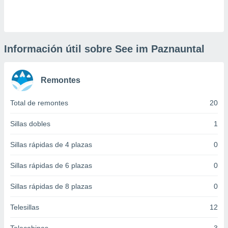
 botón
.
nto,
Información útil sobre See im Paznauntal
cios
kies,
Remontes
ores únicos
as similares
nar,
Total de remontes
20
rocesar
onales como
Sillas dobles
1
 este sitio
recciones IP
Sillas rápidas de 4 plazas
0
ficadores de
 posible
Sillas rápidas de 6 plazas
0
s
 traten tus
Sillas rápidas de 8 plazas
0
nales en
 interés
go a lo que
Telesillas
12
nerte. Para
retirar su