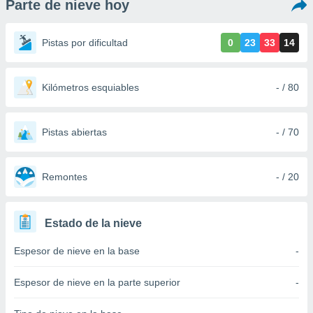
Parte de nieve hoy
ediante
ecnologías
nos permite
Pistas por dificultad
0
23
33
14
estra
ara seguir
e contenido
stándares
Kilómetros esquiables
- / 80
ACEPTAR
sin coste.
Y
CONTINUAR
 botón
continuar",
Pistas abiertas
- / 70
der a la
CONFIGURACIÓN
ndo la
 de todas
Remontes
- / 20
, ya sean
de nuestros
 nos
Estado de la nieve
 y análisis
Espesor de nieve en la base
-
tamiento en
b, así como
un perfil
Espesor de nieve en la parte superior
-
para
ublicidad y