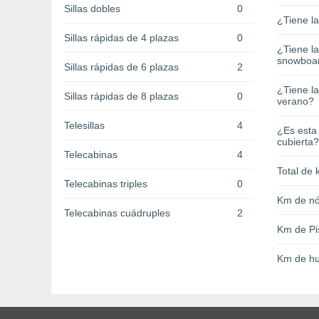
Sillas dobles
0
¿Tiene l
Sillas rápidas de 4 plazas
0
¿Tiene l
snowboa
Sillas rápidas de 6 plazas
2
¿Tiene la
Sillas rápidas de 8 plazas
0
verano?
Telesillas
4
¿Es esta
cubierta?
Telecabinas
4
Total de 
Telecabinas triples
0
Km de nó
Telecabinas cuádruples
2
Km de Pi
Km de hu