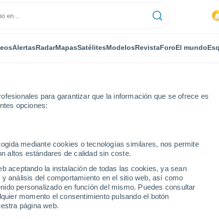
deos
Alertas
Radar
Mapas
Satélites
Modelos
Revista
Foro
El mundo
Esq
ofesionales para garantizar que la información que se ofrece es
entes opciones:
Esquí
ecogida mediante cookies o tecnologías similares, nos permite
on altos estándares de calidad sin coste.
El Tiempo en Rifflsee - Pitztal
eb aceptando la instalación de todas las cookies, ya sean
 y análisis del comportamiento en el sitio web, así como
ntenido personalizado en función del mismo. Puedes consultar
Hoy
Mañana
Martes
alquier momento el consentimiento pulsando el botón
9 Ago
10 Ago
11 Ago
uestra página web.