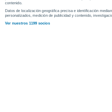
Webcams en Rifflsee - Pitztal
contenido.
Datos de localización geográfica precisa e identificación mediant
personalizados, medición de publicidad y contenido, investigació
Ver nuestros 1199 socios
Skigebiet Rifflsee - St. Leonhard im Pitztal
3 Dic 2025
Profundidad de nieve