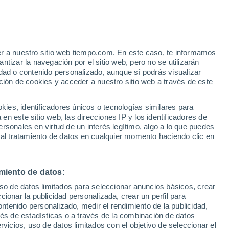
22°
/
11°
21°
/
12°
21°
/
11°
er a nuestro sitio web tiempo.com. En este caso, te informamos
tizar la navegación por el sitio web, pero no se utilizarán
dad o contenido personalizado, aunque sí podrás visualizar
ción de cookies y acceder a nuestro sitio web a través de este
Estado de la nieve
es, identificadores únicos o tecnologías similares para
Espesor de nieve en la base
0 cm
n este sitio web, las direcciones IP y los identificadores de
rsonales en virtud de un interés legítimo, algo a lo que puedes
Espesor de nieve en la parte superior
-
 al tratamiento de datos en cualquier momento haciendo clic en
Tipo de nieve en la base
-
miento de datos:
Tipo de nieve en la parte superior
-
uso de datos limitados para seleccionar anuncios básicos, crear
ccionar la publicidad personalizada, crear un perfil para
ontenido personalizado, medir el rendimiento de la publicidad,
vés de estadísticas o a través de la combinación de datos
rvicios, uso de datos limitados con el objetivo de seleccionar el