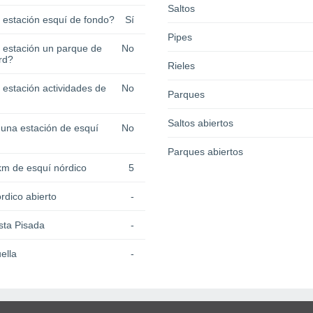
Saltos
a estación esquí de fondo?
Sí
Pipes
a estación un parque de
No
rd?
Rieles
 estación actividades de
No
Parques
Saltos abiertos
 una estación de esquí
No
Parques abiertos
km de esquí nórdico
5
rdico abierto
-
sta Pisada
-
ella
-