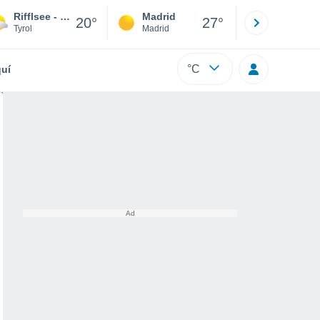
Rifflsee - Pitztal
Madrid
Barcelona
20°
27°
Tyrol
Madrid
Barcelona
°C
uí