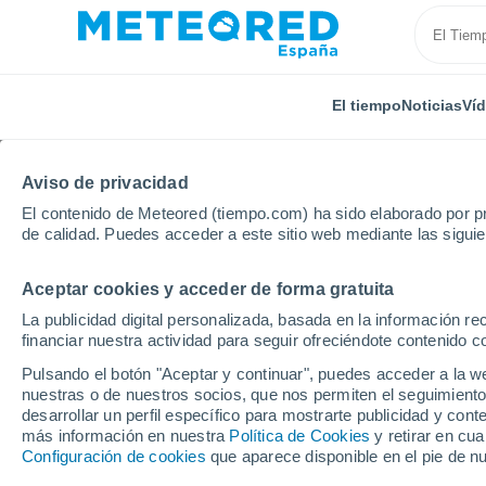
El tiempo
Noticias
Ví
Aviso de privacidad
El contenido de Meteored (tiempo.com) ha sido elaborado por pr
de calidad. Puedes acceder a este sitio web mediante las sigui
Aceptar cookies y acceder de forma gratuita
Inicio
Austria
Land de Tirol
Rifflsee - Pitztal
La publicidad digital personalizada, basada en la información r
financiar nuestra actividad para seguir ofreciéndote contenido c
Cerrada
Pulsando el botón "Aceptar y continuar", puedes acceder a la w
nuestras o de nuestros socios, que nos permiten el seguimiento
Rifflsee - Pitztal
desarrollar un perfil específico para mostrarte publicidad y co
más información en nuestra
Política de Cookies
y retirar en cu
Configuración de cookies
que aparece disponible en el pie de n
Apertura
Cierre