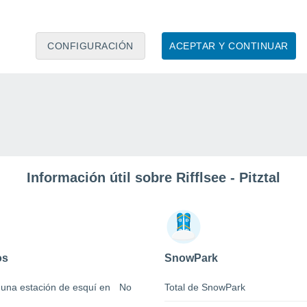
CONFIGURACIÓN
ACEPTAR Y CONTINUAR
Información útil sobre Rifflsee - Pitztal
os
SnowPark
 una estación de esquí en
No
Total de SnowPark