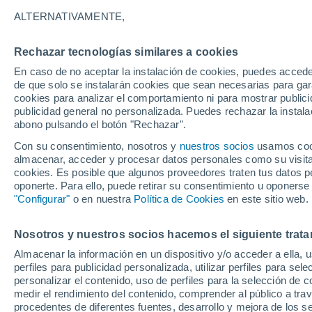
05/12/2026
11/04/2027
ALTERNATIVAMENTE,
Faltan 117 días
Rechazar tecnologías similares a cookies
En caso de no aceptar la instalación de cookies, puedes acced
Parte de nieve hoy
de que solo se instalarán cookies que sean necesarias para garan
cookies para analizar el comportamiento ni para mostrar publici
publicidad general no personalizada. Puedes rechazar la instala
Pistas por dificultad
0
7
15
8
abono pulsando el botón "Rechazar".
Con su consentimiento, nosotros y
nuestros socios
usamos cooki
almacenar, acceder y procesar datos personales como su visita e
Kilómetros esquiables
0 / 26
cookies. Es posible que algunos proveedores traten tus datos pe
oponerte. Para ello, puede retirar su consentimiento u oponerse
"Configurar"
o en nuestra
Política de Cookies
en este sitio web.
Pistas abiertas
0 / 30
Nosotros y nuestros socios hacemos el siguiente trata
Remontes
0 / 12
Almacenar la información en un dispositivo y/o acceder a ella, 
perfiles para publicidad personalizada, utilizar perfiles para sele
personalizar el contenido, uso de perfiles para la selección de c
medir el rendimiento del contenido, comprender al público a tra
procedentes de diferentes fuentes, desarrollo y mejora de los se