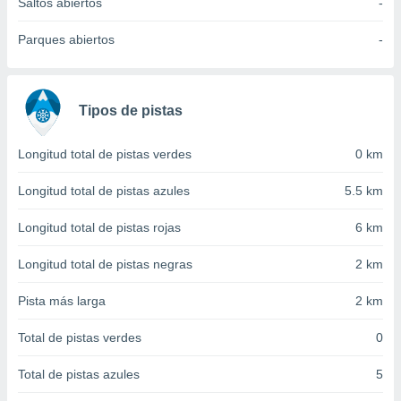
 seleccionar
Saltos abiertos
-
o.
Parques abiertos
-
calización
precisa e
ión mediante
Tipos de pistas
, publicidad
dos,
Longitud total de pistas verdes
0 km
 publicidad
,
Longitud total de pistas azules
5.5 km
ón de
 desarrollo
Longitud total de pistas rojas
6 km
s.
tros 1199
Longitud total de pistas negras
2 km
ios
Pista más larga
2 km
Total de pistas verdes
0
Total de pistas azules
5