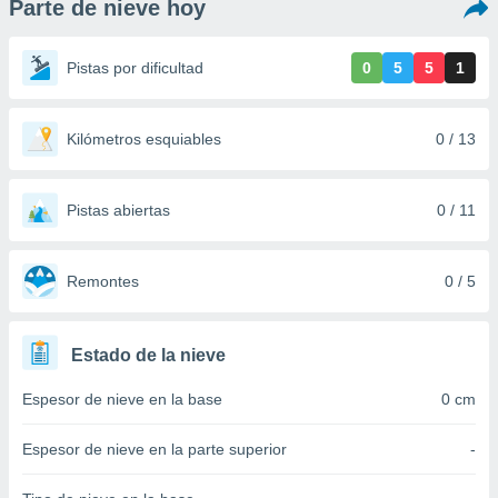
Parte de nieve hoy
ediante
ecnologías
nos permite
Pistas por dificultad
0
5
5
1
estra
ara seguir
e contenido
stándares
Kilómetros esquiables
0 / 13
ACEPTAR
sin coste.
Y
CONTINUAR
 botón
continuar",
Pistas abiertas
0 / 11
der a la
CONFIGURACIÓN
ndo la
 de todas
Remontes
0 / 5
, ya sean
de nuestros
 nos
Estado de la nieve
 y análisis
Espesor de nieve en la base
0 cm
tamiento en
b, así como
un perfil
Espesor de nieve en la parte superior
-
para
ublicidad y