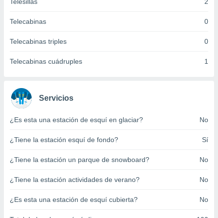
Telesillas
2
ento u
Telecabinas
0
 de datos
er momento
Telecabinas triples
0
ic en
o en
Telecabinas cuádruples
1
 Cookies
en
eb.
Servicios
y
socios
el
¿Es esta una estación de esquí en glaciar?
No
to de
¿Tiene la estación esquí de fondo?
Sí
la
¿Tiene la estación un parque de snowboard?
No
 en un
 y/o acceder
¿Tiene la estación actividades de verano?
No
 de datos
ara
¿Es esta una estación de esquí cubierta?
No
 anuncios
ar perfiles