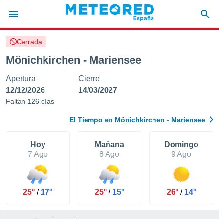
Cerrada
privacidad
Mönichkirchen - Mariensee
o de
tiempo.com)
Apertura
Cierre
borado por
es para
12/12/2026
14/03/2027
ue la
Faltan 126 días
 que se
e calidad.
El Tiempo en Mönichkirchen - Mariensee
eder a este
ediante las
opciones:
Hoy
Mañana
Domingo
7 Ago
8 Ago
9 Ago
ookies y
e forma
25°
/
17°
25°
/
15°
26°
/
14°
d digital
ada, basada
mación