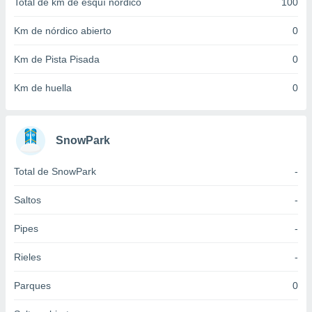
Total de km de esquí nórdico
100
idad
a, utilizar
Km de nórdico abierto
0
a
 la
Km de Pista Pisada
0
da, crear un
Km de huella
0
personalizar
o, uso de
a la
e contenido
SnowPark
do, medir el
 de la
medir el
Total de SnowPark
-
 del
 comprender
Saltos
-
 través de
s o a través
Pipes
-
nación de
edentes de
Rieles
-
fuentes,
y mejora de
Parques
0
os, uso de
ados con el