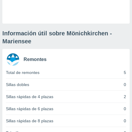
 botón
.
nto,
Información útil sobre Mönichkirchen -
cios
Mariensee
kies,
ores únicos
as similares
nar,
Remontes
rocesar
onales como
Total de remontes
5
 este sitio
recciones IP
Sillas dobles
0
ficadores de
 posible
Sillas rápidas de 4 plazas
2
s
 traten tus
nales en
Sillas rápidas de 6 plazas
0
 interés
go a lo que
Sillas rápidas de 8 plazas
0
nerte. Para
retirar su