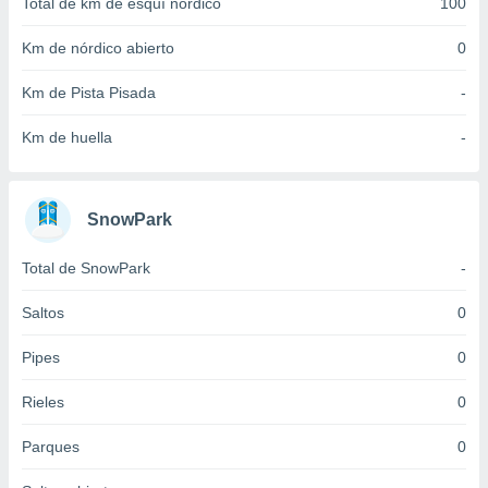
Total de km de esquí nórdico
100
idad
a, utilizar
Km de nórdico abierto
0
a
 la
Km de Pista Pisada
-
da, crear un
Km de huella
-
personalizar
o, uso de
a la
e contenido
SnowPark
do, medir el
 de la
medir el
Total de SnowPark
-
 del
 comprender
Saltos
0
 través de
s o a través
Pipes
0
nación de
edentes de
Rieles
0
fuentes,
y mejora de
Parques
0
os, uso de
ados con el