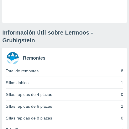
 botón
.
nto,
Información útil sobre Lermoos -
cios
Grubigstein
kies,
ores únicos
as similares
nar,
Remontes
rocesar
onales como
Total de remontes
8
 este sitio
recciones IP
Sillas dobles
1
ficadores de
 posible
Sillas rápidas de 4 plazas
0
s
 traten tus
nales en
Sillas rápidas de 6 plazas
2
 interés
go a lo que
Sillas rápidas de 8 plazas
0
nerte. Para
retirar su