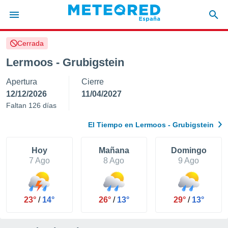
Cerrada
privacidad
Lermoos - Grubigstein
o de
tiempo.com)
Apertura
Cierre
borado por
es para
12/12/2026
11/04/2027
ue la
Faltan 126 días
 que se
e calidad.
El Tiempo en Lermoos - Grubigstein
eder a este
ediante las
opciones:
Hoy
Mañana
Domingo
7 Ago
8 Ago
9 Ago
ookies y
e forma
23°
/
14°
26°
/
13°
29°
/
13°
d digital
ada, basada
mación