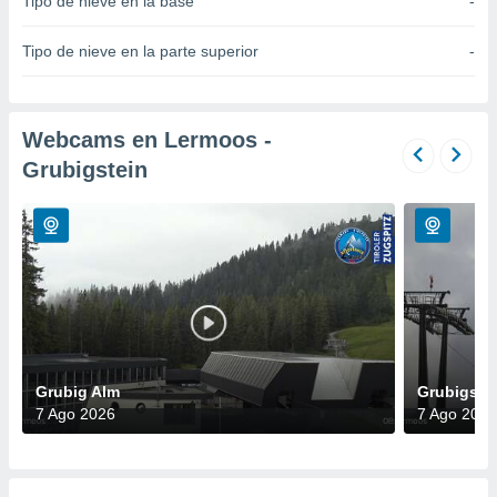
Tipo de nieve en la base
-
do en
 mismo.
Tipo de nieve en la parte superior
-
sultar más
 en nuestra
 Cookies
y
ualquier
Webcams en Lermoos -
Grubigstein
ento
 botón
ación de
kies
 disponible
e nuestra
.
IVAMENTE,
Grubig Alm
Grubigste
as
7 Ago 2026
7 Ago 2026
 a cookies
 no aceptar
ón de