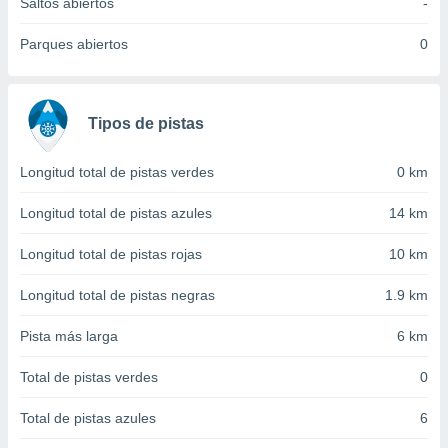
 seleccionar
Saltos abiertos
-
o.
Parques abiertos
0
calización
precisa e
ión mediante
Tipos de pistas
, publicidad
dos,
Longitud total de pistas verdes
0 km
 publicidad
,
Longitud total de pistas azules
14 km
ón de
 desarrollo
Longitud total de pistas rojas
10 km
s.
tros 1199
Longitud total de pistas negras
1.9 km
ios
Pista más larga
6 km
Total de pistas verdes
0
Total de pistas azules
6