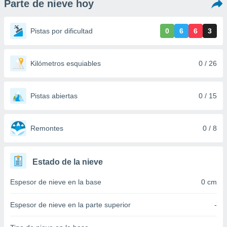
Parte de nieve hoy
ediante
ecnologías
nos permite
Pistas por dificultad
0
6
6
3
estra
ara seguir
e contenido
stándares
Kilómetros esquiables
0 / 26
ACEPTAR
sin coste.
Y
CONTINUAR
 botón
continuar",
Pistas abiertas
0 / 15
der a la
CONFIGURACIÓN
ndo la
 de todas
Remontes
0 / 8
, ya sean
de nuestros
 nos
Estado de la nieve
 y análisis
Espesor de nieve en la base
0 cm
tamiento en
b, así como
un perfil
Espesor de nieve en la parte superior
-
para
ublicidad y