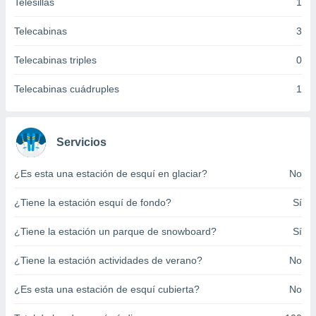
Telesillas
1
ento u
Telecabinas
3
 de datos
er momento
Telecabinas triples
0
ic en
o en
Telecabinas cuádruples
1
 Cookies
en
eb.
Servicios
y
socios
el
¿Es esta una estación de esquí en glaciar?
No
to de
¿Tiene la estación esquí de fondo?
Sí
la
¿Tiene la estación un parque de snowboard?
Sí
 en un
 y/o acceder
¿Tiene la estación actividades de verano?
No
 de datos
ara
¿Es esta una estación de esquí cubierta?
No
 anuncios
ar perfiles