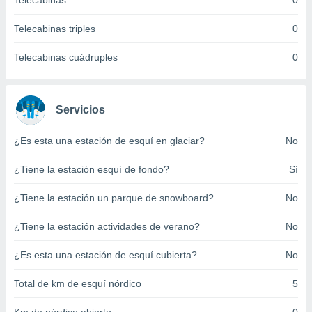
Telecabinas
0
ento u
Telecabinas triples
0
 de datos
er momento
Telecabinas cuádruples
0
ic en
o en
 Cookies
en
Servicios
eb.
¿Es esta una estación de esquí en glaciar?
No
y
socios
¿Tiene la estación esquí de fondo?
Sí
el
to de
¿Tiene la estación un parque de snowboard?
No
¿Tiene la estación actividades de verano?
No
la
 en un
 y/o acceder
¿Es esta una estación de esquí cubierta?
No
 de datos
ara
Total de km de esquí nórdico
5
 anuncios
ar perfiles