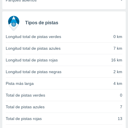
Parques abiertos
-
 seleccionar
o.
calización
precisa e
Tipos de pistas
ión mediante
, publicidad
Longitud total de pistas verdes
0 km
dos,
Longitud total de pistas azules
7 km
 publicidad
,
Longitud total de pistas rojas
16 km
ón de
 desarrollo
Longitud total de pistas negras
2 km
s.
Pista más larga
4 km
tros 1199
ios
Total de pistas verdes
0
Total de pistas azules
7
Total de pistas rojas
13