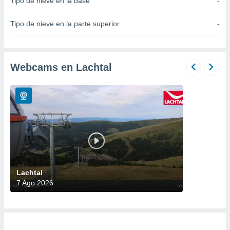
Tipo de nieve en la base
-
do en
 mismo.
Tipo de nieve en la parte superior
-
sultar más
 en nuestra
 Cookies
y
ualquier
Webcams en Lachtal
ento
 botón
ación de
kies
 disponible
e nuestra
.
IVAMENTE,
Lachtal
7 Ago 2026
as
 a cookies
 no aceptar
ón de