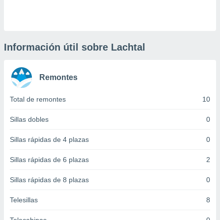
 botón
.
nto,
Información útil sobre Lachtal
cios
kies,
Remontes
ores únicos
as similares
nar,
Total de remontes
10
rocesar
onales como
Sillas dobles
0
 este sitio
recciones IP
Sillas rápidas de 4 plazas
0
ficadores de
 posible
Sillas rápidas de 6 plazas
2
s
 traten tus
Sillas rápidas de 8 plazas
0
nales en
 interés
go a lo que
Telesillas
8
nerte. Para
retirar su