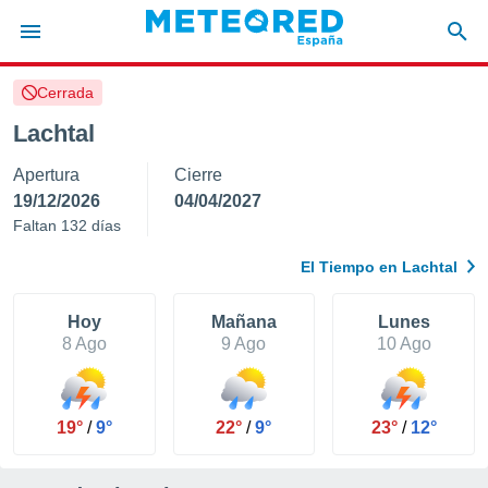
Cerrada
privacidad
Lachtal
o de
tiempo.com)
Apertura
Cierre
borado por
es para
19/12/2026
04/04/2027
ue la
Faltan 132 días
 que se
e calidad.
El Tiempo en Lachtal
eder a este
ediante las
opciones:
Hoy
Mañana
Lunes
8 Ago
9 Ago
10 Ago
ookies y
e forma
19°
/
9°
22°
/
9°
23°
/
12°
d digital
ada, basada
mación