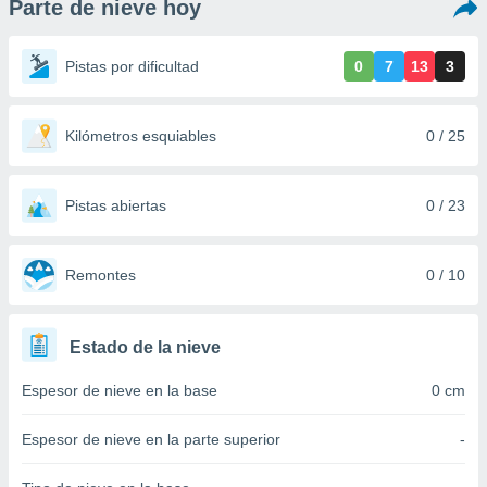
Parte de nieve hoy
ediante
ecnologías
nos permite
Pistas por dificultad
0
7
13
3
estra
ara seguir
e contenido
stándares
Kilómetros esquiables
0 / 25
ACEPTAR
sin coste.
Y
CONTINUAR
 botón
continuar",
Pistas abiertas
0 / 23
der a la
CONFIGURACIÓN
ndo la
 de todas
Remontes
0 / 10
, ya sean
de nuestros
 nos
Estado de la nieve
 y análisis
Espesor de nieve en la base
0 cm
tamiento en
b, así como
un perfil
Espesor de nieve en la parte superior
-
para
ublicidad y