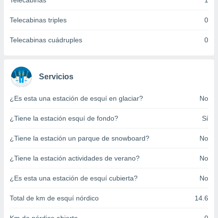
Telecabinas
1
ento u
Telecabinas triples
0
 de datos
er momento
Telecabinas cuádruples
0
ic en
o en
 Cookies
en
Servicios
eb.
¿Es esta una estación de esquí en glaciar?
No
y
socios
¿Tiene la estación esquí de fondo?
Sí
el
to de
¿Tiene la estación un parque de snowboard?
No
¿Tiene la estación actividades de verano?
No
la
 en un
 y/o acceder
¿Es esta una estación de esquí cubierta?
No
 de datos
ara
Total de km de esquí nórdico
14.6
 anuncios
ar perfiles