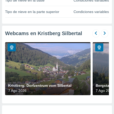
Tipo de nieve en la base
Condiciones variables
do en
 mismo.
Tipo de nieve en la parte superior
Condiciones variables
sultar más
 en nuestra
 Cookies
y
ualquier
Webcams en Kristberg Silbertal
ento
 botón
ación de
kies
 disponible
e nuestra
.
IVAMENTE,
Kristberg: Dorfzentrum vom Silbertal
Bergstati
7 Ago 2026
7 Ago 2026
as
 a cookies
 no aceptar
ón de