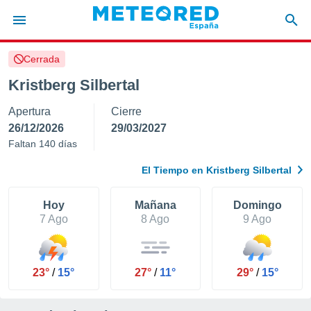
Cerrada
privacidad
Kristberg Silbertal
o de
tiempo.com)
Apertura
Cierre
borado por
es para
26/12/2026
29/03/2027
ue la
Faltan 140 días
 que se
e calidad.
El Tiempo en Kristberg Silbertal
eder a este
ediante las
opciones:
Hoy
Mañana
Domingo
7 Ago
8 Ago
9 Ago
ookies y
e forma
23°
/
15°
27°
/
11°
29°
/
15°
d digital
ada, basada
mación