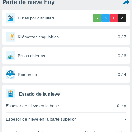
Parte de nieve hoy
ediante
ecnologías
nos permite
Pistas por dificultad
-
3
1
2
estra
ara seguir
e contenido
stándares
Kilómetros esquiables
0 / 7
ACEPTAR
sin coste.
Y
CONTINUAR
 botón
continuar",
Pistas abiertas
0 / 6
der a la
CONFIGURACIÓN
ndo la
 de todas
Remontes
0 / 4
, ya sean
de nuestros
 nos
Estado de la nieve
 y análisis
Espesor de nieve en la base
0 cm
tamiento en
b, así como
un perfil
Espesor de nieve en la parte superior
-
para
ublicidad y