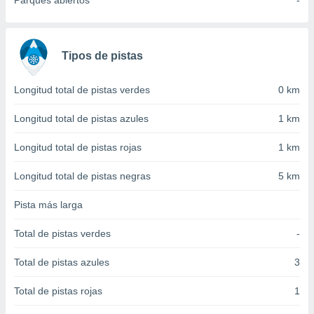
Parques abiertos
-
 seleccionar
o.
calización
precisa e
Tipos de pistas
ión mediante
, publicidad
Longitud total de pistas verdes
0 km
dos,
Longitud total de pistas azules
1 km
 publicidad
,
Longitud total de pistas rojas
1 km
ón de
 desarrollo
Longitud total de pistas negras
5 km
s.
Pista más larga
tros 1199
ios
Total de pistas verdes
-
Total de pistas azules
3
Total de pistas rojas
1