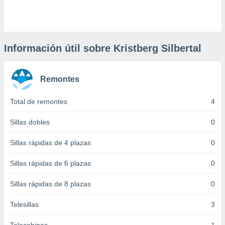
 botón
.
nto,
Información útil sobre Kristberg Silbertal
cios
kies,
Remontes
ores únicos
as similares
nar,
Total de remontes
4
rocesar
onales como
Sillas dobles
0
 este sitio
recciones IP
Sillas rápidas de 4 plazas
0
ficadores de
 posible
Sillas rápidas de 6 plazas
0
s
 traten tus
Sillas rápidas de 8 plazas
0
nales en
 interés
go a lo que
Telesillas
3
nerte. Para
retirar su