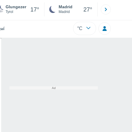
Glungezer
Madrid
Barcelona
17°
27°
Tyrol
Madrid
Barcelona
°C
uí