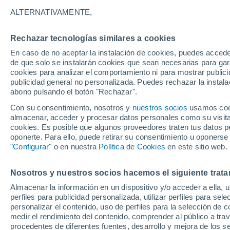
05/12/2026
29/03/2027
ALTERNATIVAMENTE,
Faltan 119 días
Rechazar tecnologías similares a cookies
En caso de no aceptar la instalación de cookies, puedes acced
Parte de nieve hoy
de que solo se instalarán cookies que sean necesarias para garan
cookies para analizar el comportamiento ni para mostrar publici
publicidad general no personalizada. Puedes rechazar la instala
Pistas por dificultad
0
2
7
1
abono pulsando el botón "Rechazar".
Con su consentimiento, nosotros y
nuestros socios
usamos cooki
almacenar, acceder y procesar datos personales como su visita e
Kilómetros esquiables
0 / 22
cookies. Es posible que algunos proveedores traten tus datos pe
oponerte. Para ello, puede retirar su consentimiento u oponerse
"Configurar"
o en nuestra
Política de Cookies
en este sitio web.
Pistas abiertas
0 / 10
Nosotros y nuestros socios hacemos el siguiente trata
Remontes
0 / 7
Almacenar la información en un dispositivo y/o acceder a ella, 
perfiles para publicidad personalizada, utilizar perfiles para sele
personalizar el contenido, uso de perfiles para la selección de c
medir el rendimiento del contenido, comprender al público a tra
procedentes de diferentes fuentes, desarrollo y mejora de los se