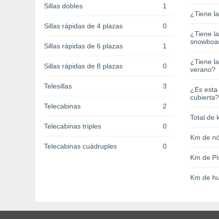
Sillas dobles
1
¿Tiene l
Sillas rápidas de 4 plazas
0
¿Tiene l
snowboa
Sillas rápidas de 6 plazas
1
¿Tiene la
Sillas rápidas de 8 plazas
0
verano?
Telesillas
3
¿Es esta
cubierta?
Telecabinas
2
Total de 
Telecabinas triples
0
Km de nó
Telecabinas cuádruples
0
Km de Pi
Km de hu