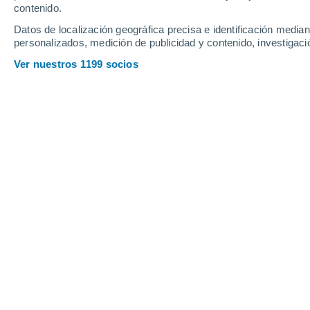
Webcams en Glungezer
contenido.
Datos de localización geográfica precisa e identificación mediant
personalizados, medición de publicidad y contenido, investigació
Ver nuestros 1199 socios
Glungezer summit - Glungezer Talblick
6 Ago 2026
Profundidad de nieve