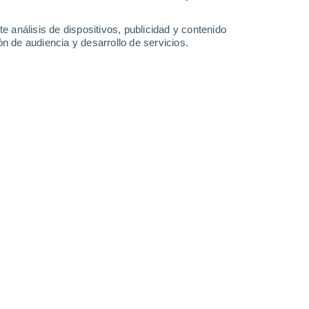
e análisis de dispositivos, publicidad y contenido
n de audiencia y desarrollo de servicios.
Glungezer Inn Valley - Bergblick
Glungezerbahn 
6 Ago 2026
6 Ago 2026