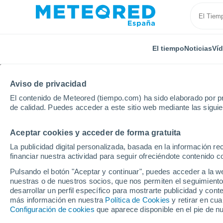
El tiempo
Noticias
Ví
Aviso de privacidad
El contenido de Meteored (tiempo.com) ha sido elaborado por pr
de calidad. Puedes acceder a este sitio web mediante las sigui
Aceptar cookies y acceder de forma gratuita
Inicio
Austria
Land de Tirol
Glungezer
Esqu
La publicidad digital personalizada, basada en la información r
financiar nuestra actividad para seguir ofreciéndote contenido c
Cerrada
Pulsando el botón "Aceptar y continuar", puedes acceder a la w
nuestras o de nuestros socios, que nos permiten el seguimiento
Glungezer
desarrollar un perfil específico para mostrarte publicidad y co
más información en nuestra
Política de Cookies
y retirar en cu
Configuración de cookies
que aparece disponible en el pie de n
Apertura
Cierre