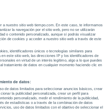
24°
/
15°
26°
/
13°
29°
/
14°
er a nuestro sitio web tiempo.com. En este caso, te informamos
tizar la navegación por el sitio web, pero no se utilizarán
dad o contenido personalizado, aunque sí podrás visualizar
ción de cookies y acceder a nuestro sitio web a través de este
Estado de la nieve
es, identificadores únicos o tecnologías similares para
Espesor de nieve en la base
0 cm
n este sitio web, las direcciones IP y los identificadores de
rsonales en virtud de un interés legítimo, algo a lo que puedes
Espesor de nieve en la parte superior
-
 al tratamiento de datos en cualquier momento haciendo clic en
Tipo de nieve en la base
-
miento de datos:
Tipo de nieve en la parte superior
-
uso de datos limitados para seleccionar anuncios básicos, crear
ccionar la publicidad personalizada, crear un perfil para
ontenido personalizado, medir el rendimiento de la publicidad,
vés de estadísticas o a través de la combinación de datos
rvicios, uso de datos limitados con el objetivo de seleccionar el