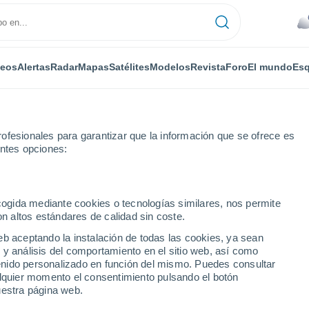
deos
Alertas
Radar
Mapas
Satélites
Modelos
Revista
Foro
El mundo
Esq
ofesionales para garantizar que la información que se ofrece es
entes opciones:
í
ecogida mediante cookies o tecnologías similares, nos permite
on altos estándares de calidad sin coste.
El Tiempo en Glungezer
eb aceptando la instalación de todas las cookies, ya sean
 y análisis del comportamiento en el sitio web, así como
ntenido personalizado en función del mismo. Puedes consultar
Hoy
Mañana
Domingo
alquier momento el consentimiento pulsando el botón
7 Ago
8 Ago
9 Ago
uestra página web.