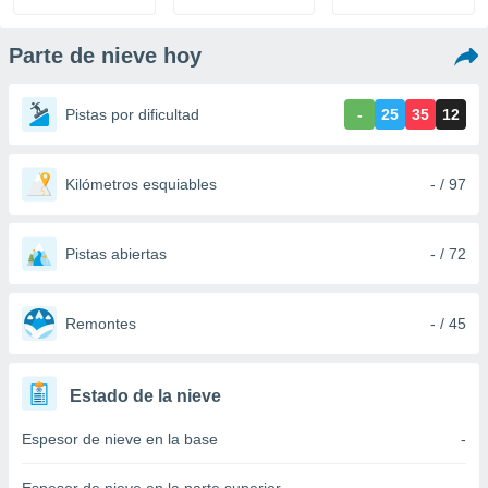
ediante
ecnologías
nos permite
Parte de nieve hoy
estra
ara seguir
e contenido
Pistas por dificultad
-
25
35
12
stándares
ACEPTAR
sin coste.
Y
CONTINUAR
Kilómetros esquiables
- / 97
 botón
continuar",
der a la
CONFIGURACIÓN
ndo la
Pistas abiertas
- / 72
 de todas
, ya sean
de nuestros
Remontes
- / 45
 nos
 y análisis
tamiento en
Estado de la nieve
b, así como
un perfil
Espesor de nieve en la base
-
para
ublicidad y