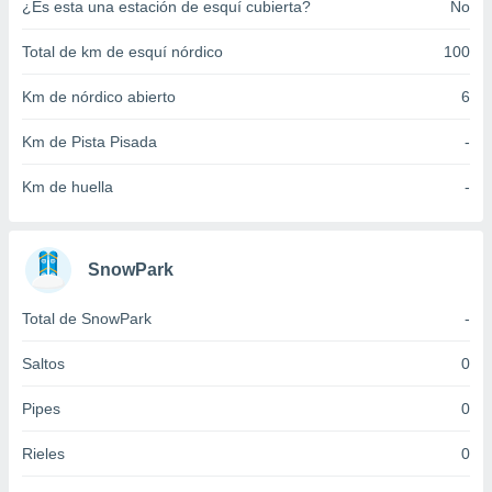
¿Es esta una estación de esquí cubierta?
No
idad
a, utilizar
Total de km de esquí nórdico
100
a
 la
Km de nórdico abierto
6
da, crear un
personalizar
Km de Pista Pisada
-
o, uso de
a la
Km de huella
-
e contenido
do, medir el
 de la
medir el
SnowPark
 del
 comprender
Total de SnowPark
-
 través de
s o a través
Saltos
0
nación de
edentes de
Pipes
0
fuentes,
y mejora de
os, uso de
Rieles
0
ados con el