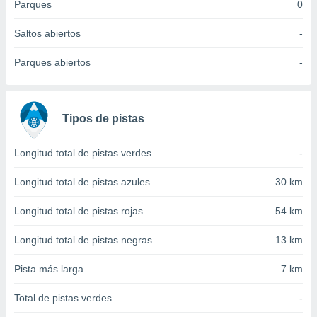
 seleccionar
Parques
0
o.
Saltos abiertos
-
calización
precisa e
Parques abiertos
-
ión mediante
, publicidad
dos,
Tipos de pistas
 publicidad
,
Longitud total de pistas verdes
-
ón de
 desarrollo
Longitud total de pistas azules
30 km
s.
tros 1199
Longitud total de pistas rojas
54 km
ios
Longitud total de pistas negras
13 km
Pista más larga
7 km
Total de pistas verdes
-