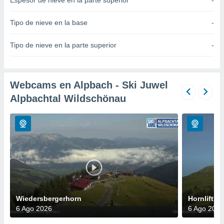
Espesor de nieve en la parte superior
-
do en
 mismo.
Tipo de nieve en la base
-
sultar más
 en nuestra
Tipo de nieve en la parte superior
-
 Cookies
y
ualquier
ento
Webcams en Alpbach - Ski Juwel
 botón
Alpbachtal Wildschönau
ación de
kies
 disponible
e nuestra
.
IVAMENTE,
as
 a cookies
Wiedersbergerhorn
Hornlift 2
 no aceptar
6 Ago 2026
6 Ago 2026
ón de