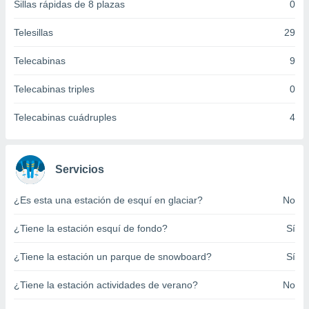
Sillas rápidas de 8 plazas
0
ento u
Telesillas
29
 de datos
er momento
Telecabinas
9
ic en
o en
Telecabinas triples
0
 Cookies
en
eb.
Telecabinas cuádruples
4
y
socios
el
Servicios
to de
¿Es esta una estación de esquí en glaciar?
No
la
¿Tiene la estación esquí de fondo?
Sí
 en un
 y/o acceder
¿Tiene la estación un parque de snowboard?
Sí
 de datos
ara
¿Tiene la estación actividades de verano?
No
 anuncios
ar perfiles