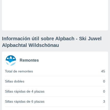
 botón
.
nto,
cios
kies,
Información útil sobre Alpbach - Ski Juwel
ores únicos
as similares
Alpbachtal Wildschönau
nar,
rocesar
onales como
Remontes
 este sitio
recciones IP
Total de remontes
45
ficadores de
 posible
s
Sillas dobles
0
 traten tus
nales en
Sillas rápidas de 4 plazas
0
 interés
go a lo que
Sillas rápidas de 6 plazas
3
nerte. Para
retirar su