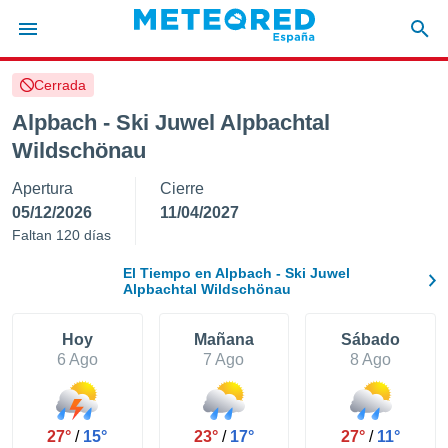
Cerrada
privacidad
Alpbach - Ski Juwel Alpbachtal
o de
tiempo.com)
Wildschönau
borado por
es para
Apertura
Cierre
ue la
05/12/2026
11/04/2027
 que se
Faltan 120 días
e calidad.
eder a este
El Tiempo en Alpbach - Ski Juwel
ediante las
Alpbachtal Wildschönau
opciones:
ookies y
Hoy
Mañana
Sábado
e forma
6 Ago
7 Ago
8 Ago
d digital
ada, basada
mación
27°
/
15°
23°
/
17°
27°
/
11°