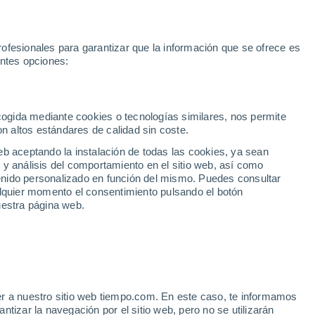
Brest
Rennes
Le Mans
ofesionales para garantizar que la información que se ofrece es
Tours
entes opciones:
Nantes
deos
Alertas
Radar
Mapas
Satélites
Modelos
Revista
Foro
El mundo
Esq
FR
ecogida mediante cookies o tecnologías similares, nos permite
La Rochelle
on altos estándares de calidad sin coste.
Limo
eb aceptando la instalación de todas las cookies, ya sean
 y análisis del comportamiento en el sitio web, así como
Burdeos
ntenido personalizado en función del mismo. Puedes consultar
alquier momento el consentimiento pulsando el botón
uestra página web.
Tol
oruña
Oviedo
Bilbao
AN
Burgos
er a nuestro sitio web tiempo.com. En este caso, te informamos
tizar la navegación por el sitio web, pero no se utilizarán