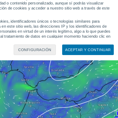
Valladolid
Zaragoza
dad o contenido personalizado, aunque sí podrás visualizar
ción de cookies y acceder a nuestro sitio web a través de este
to
Salamanca
Madrid
es, identificadores únicos o tecnologías similares para
mbra
RTUGAL
n este sitio web, las direcciones IP y los identificadores de
Toledo
rsonales en virtud de un interés legítimo, algo a lo que puedes
Valencia
 al tratamiento de datos en cualquier momento haciendo clic en
ESPAÑA
Badajoz
CONFIGURACIÓN
ACEPTAR Y CONTINUAR
miento de datos:
Murcia
Córdoba
uso de datos limitados para seleccionar anuncios básicos, crear
ccionar la publicidad personalizada, crear un perfil para
Sevilla
Granada
ontenido personalizado, medir el rendimiento de la publicidad,
Faro
vés de estadísticas o a través de la combinación de datos
Cádiz
rvicios, uso de datos limitados con el objetivo de seleccionar el
Chl
Tánger
Orán
e análisis de dispositivos, publicidad y contenido
Tia
Melilla
n de audiencia y desarrollo de servicios.
Alcazarquivir
Saida
Oujda
Kenitra
Taza
Fez