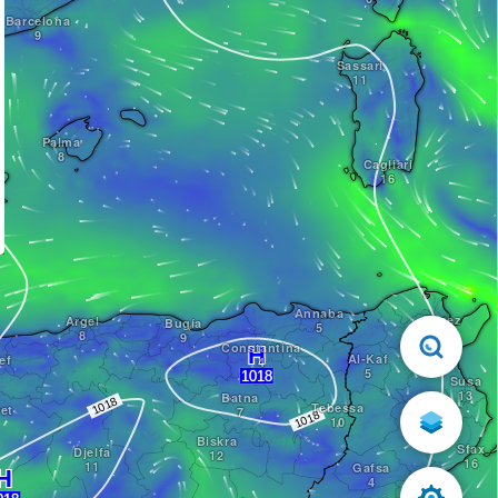
Barcelona
Sassari
Palma
Cagliari
Annaba
Túnez
Argel
Bugía
Constantina
Al-Kaf
ef
Susa
Batna
Tebessa
ret
Biskra
Sfax
Djelfa
Gafsa