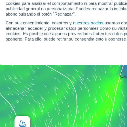
cookies para analizar el comportamiento ni para mostrar publici
publicidad general no personalizada. Puedes rechazar la instala
Opor
abono pulsando el botón "Rechazar".
Con su consentimiento, nosotros y
nuestros socios
usamos cooki
Coí
PO
almacenar, acceder y procesar datos personales como su visita e
cookies. Es posible que algunos proveedores traten tus datos pe
oponerte. Para ello, puede retirar su consentimiento u oponerse
"Configurar"
o en nuestra
Política de Cookies
en este sitio web.
Lisboa
Nosotros y nuestros socios hacemos el siguiente trata
Almacenar la información en un dispositivo y/o acceder a ella, 
perfiles para publicidad personalizada, utilizar perfiles para sele
personalizar el contenido, uso de perfiles para la selección de c
medir el rendimiento del contenido, comprender al público a tra
procedentes de diferentes fuentes, desarrollo y mejora de los se
contenido.
Datos de localización geográfica precisa e identificación mediant
personalizados, medición de publicidad y contenido, investigació
Ver nuestros 1199 socios