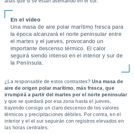
altas que sí se están asentando en el sur.
uedes
uestro sitio
.com. En
te
En el vídeo
 de que
Una masa de aire polar marítimo fresca para
talarán
la época alcanzará el norte peninsular entre
e sean
el martes y el jueves, provocando un
para
a
importante descenso térmico. El calor
por el sitio
seguirá siendo intenso en el interior y sur de
o se
la Península.
cookies para
nto ni para
licidad o
¿La responsable de estos contrastes?
Una masa de
aire de origen polar marítimo, más fresca, que
ado, aunque
irrumpirá a partir del martes por el norte peninsular
sualizar
y que se quedará por esa zona hasta el jueves,
general no
trayendo consigo
un claro descenso de los valores
ada. Puedes
térmicos y precipitaciones débiles. Por contra, en el
 instalación
interior y el el sur seguirán con registros elevados en
y acceder a
io web a
las horas centrales.
ste abono