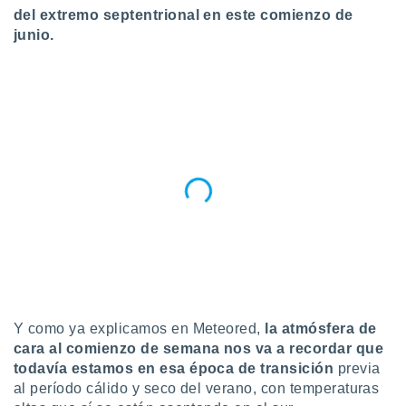
del extremo septentrional en este comienzo de
do en
junio.
 mismo.
sultar más
 en nuestra
 Cookies
y
ualquier
ento
 botón
ación de
kies
 disponible
e nuestra
.
IVAMENTE,
Y como ya explicamos en Meteored,
la atmósfera de
as
cara al comienzo de semana nos va a recordar que
 a cookies
todavía estamos en esa época de transición
previa
 no aceptar
al período cálido y seco del verano, con temperaturas
ón de