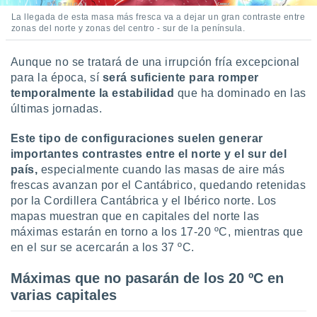
idad
La llegada de esta masa más fresca va a dejar un gran contraste entre
a, utilizar
zonas del norte y zonas del centro - sur de la península.
a
 la
Aunque no se tratará de una irrupción fría excepcional
da, crear un
para la época, sí
será suficiente para romper
personalizar
temporalmente la estabilidad
que ha dominado en las
o, uso de
últimas jornadas.
a la
e contenido
Este tipo de configuraciones suelen generar
do, medir el
importantes contrastes entre el norte y el sur del
 de la
país,
especialmente cuando las masas de aire más
medir el
 del
frescas avanzan por el Cantábrico, quedando retenidas
 comprender
por la Cordillera Cantábrica y el Ibérico norte. Los
 través de
mapas muestran que en capitales del norte las
s o a través
máximas estarán en torno a los 17-20 ºC, mientras que
nación de
en el sur se acercarán a los 37 ºC.
edentes de
fuentes,
Máximas que no pasarán de los 20 ºC en
y mejora de
os, uso de
varias capitales
ados con el