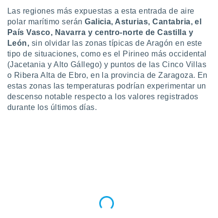
 seleccionar
o.
Las regiones más expuestas a esta entrada de aire
polar marítimo serán
Galicia, Asturias, Cantabria, el
calización
País Vasco, Navarra y centro-norte de Castilla y
precisa e
León,
sin olvidar las zonas típicas de Aragón en este
ión mediante
tipo de situaciones, como es el Pirineo más occidental
, publicidad
(Jacetania y Alto Gállego) y puntos de las Cinco Villas
o Ribera Alta de Ebro, en la provincia de Zaragoza. En
dos,
estas zonas las temperaturas podrían experimentar un
 publicidad
descenso notable respecto a los valores registrados
,
durante los últimos días.
ón de
 desarrollo
s.
tros 1199
ios