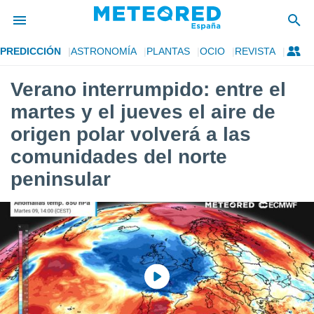
PREDICCIÓN
ASTRONOMÍA
PLANTAS
OCIO
REVISTA
privacidad
Verano interrumpido: entre el
o de
tiempo.com)
martes y el jueves el aire de
borado por
es para
origen polar volverá a las
ue la
comunidades del norte
 que se
e calidad.
peninsular
eder a este
ediante las
opciones:
ookies y
e forma
d digital
ada, basada
mación