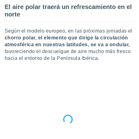
 botón
El aire polar traerá un refrescamiento en el
.
norte
nto,
Según el modelo europeo, en las próximas jornadas el
cios
chorro polar, el elemento que dirige la circulación
kies,
atmosférica en nuestras latitudes, se va a ondular,
ores únicos
favoreciendo el descuelgue de aire mucho más fresco
as similares
hacia el entorno de la Península Ibérica.
nar,
rocesar
onales como
 este sitio
recciones IP
ficadores de
 posible
s
 traten tus
nales en
 interés
go a lo que
nerte. Para
retirar su