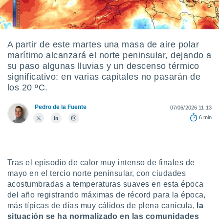
ediante
ecnologías
nos permite
estra
ara seguir
A partir de este martes una masa de aire polar
e contenido
marítimo alcanzará el norte peninsular, dejando a
stándares
ACEPTAR
su paso algunas lluvias y un descenso térmico
sin coste.
Y
significativo: en varias capitales no pasarán de
CONTINUAR
 botón
los 20 ºC.
continuar",
der a la
CONFIGURACIÓN
Pedro de la Fuente
07/06/2026 11:13
ndo la
6 min
 de todas
, ya sean
de nuestros
 nos
Tras el episodio de calor muy intenso de finales de
 y análisis
mayo en el tercio norte peninsular, con ciudades
tamiento en
acostumbradas a temperaturas suaves en esta época
b, así como
un perfil
del año registrando máximas de récord para la época,
para
más típicas de días muy cálidos de plena canícula,
la
ublicidad y
situación se ha normalizado en las comunidades