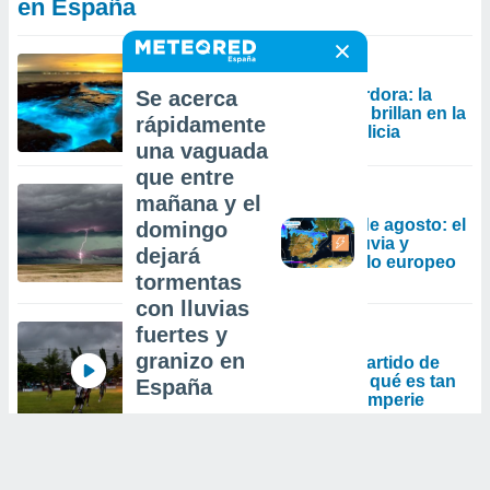
en España
ACTUALIDAD
El secreto del mar de ardora: la
Se acerca
ciencia explica por qué brillan en la
rápidamente
noche las playas de Galicia
una vaguada
que entre
PREDICCIÓN
mañana y el
Cambios en el tiempo de agosto: el
domingo
último pronóstico de lluvia y
dejará
temperaturas del modelo europeo
tormentas
en Meteored
con lluvias
fuertes y
ACTUALIDAD
granizo en
Un rayo cae en pleno partido de
fútbol en Tailandia: por qué es tan
España
peligroso estar a la intemperie
durante una tormenta
Síguenos