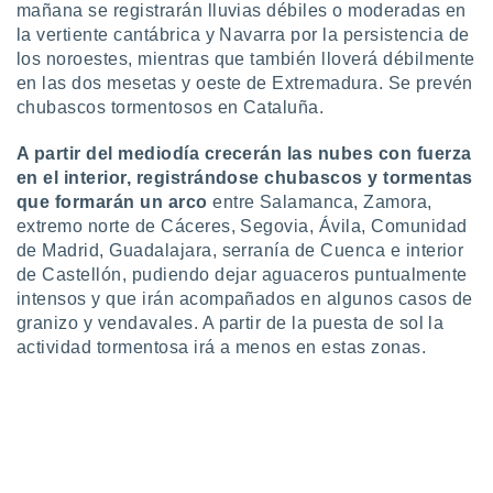
mañana se registrarán lluvias débiles o moderadas en
idad
la vertiente cantábrica y Navarra por la persistencia de
a, utilizar
a
los noroestes, mientras que también lloverá débilmente
 la
en las dos mesetas y oeste de Extremadura. Se prevén
chubascos tormentosos en Cataluña.
da, crear un
personalizar
A partir del mediodía crecerán las nubes con fuerza
o, uso de
en el interior, registrándose chubascos y tormentas
a la
que formarán un arco
entre Salamanca, Zamora,
e contenido
do, medir el
extremo norte de Cáceres, Segovia, Ávila, Comunidad
 de la
de Madrid, Guadalajara, serranía de Cuenca e interior
medir el
de Castellón, pudiendo dejar aguaceros puntualmente
 del
intensos y que irán acompañados en algunos casos de
 comprender
granizo y vendavales. A partir de la puesta de sol la
 través de
actividad tormentosa irá a menos en estas zonas.
s o a través
nación de
edentes de
fuentes,
y mejora de
os, uso de
ados con el