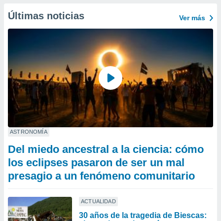
Últimas noticias
Ver más
ASTRONOMÍA
Del miedo ancestral a la ciencia: cómo
los eclipses pasaron de ser un mal
presagio a un fenómeno comunitario
ACTUALIDAD
30 años de la tragedia de Biescas: