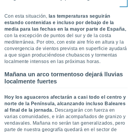
uedes
uestro sitio
.com. En
Con esta situación,
las temperaturas seguirán
te
estando contenidas e incluso por debajo de la
 de que
media para las fechas en la mayor parte de España,
talarán
e sean
con la excepción de puntos del sur y de la costa
para
mediterránea. Por otro, con este aire frío en altura y la
a
convergencia de vientos prevista en superficie ayudará
por el sitio
a que sigan produciéndose chubascos y tormentas
o se
localmente intensos en las próximas horas.
cookies para
Mañana un arco tormentoso dejará lluvias
nto ni para
licidad o
localmente fuertes
ado, aunque
sualizar
Hoy los aguaceros afectarán a casi todo el centro y
general no
norte de la Península, alcanzando incluso Baleares
ada. Puedes
al final de la jornada.
Descargarán con fuerza en
 instalación
varias comunidades, e irán acompañados de granizo y
y acceder a
vendavales. Mañana no serán tan generalizados, pero
io web a
parte de nuestra geografía quedará en el sector de
ste abono