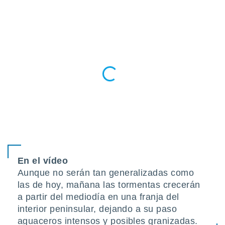
do en
 mismo.
sultar más
 en nuestra
 Cookies
y
ualquier
ento
 botón
ación de
kies
 disponible
e nuestra
.
IVAMENTE,
En el vídeo
Aunque no serán tan generalizadas como
las de hoy, mañana las tormentas crecerán
as
 a cookies
a partir del mediodía en una franja del
interior peninsular, dejando a su paso
 no aceptar
ón de
aguaceros intensos y posibles granizadas.