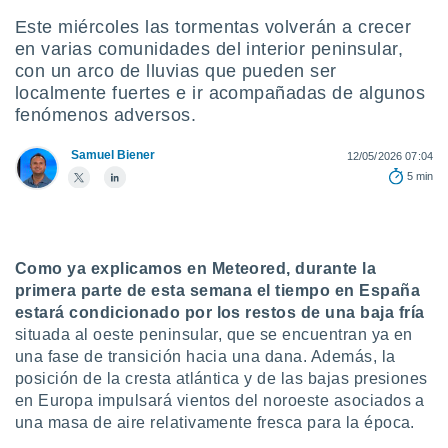
ediante
ecnologías
Este miércoles las tormentas volverán a crecer
nos permite
en varias comunidades del interior peninsular,
estra
con un arco de lluvias que pueden ser
ara seguir
localmente fuertes e ir acompañadas de algunos
e contenido
fenómenos adversos.
stándares
ACEPTAR
sin coste.
Y
Samuel Biener
12/05/2026 07:04
CONTINUAR
 botón
5 min
continuar",
der a la
CONFIGURACIÓN
ndo la
 de todas
, ya sean
Como ya explicamos en Meteored, durante la
de nuestros
primera parte de esta semana el tiempo en España
 nos
estará condicionado por los restos de una baja fría
situada al oeste peninsular, que se encuentran ya en
 y análisis
una fase de transición hacia una dana. Además, la
tamiento en
posición de la cresta atlántica y de las bajas presiones
b, así como
un perfil
en Europa impulsará vientos del noroeste asociados a
para
una masa de aire relativamente fresca para la época.
ublicidad y