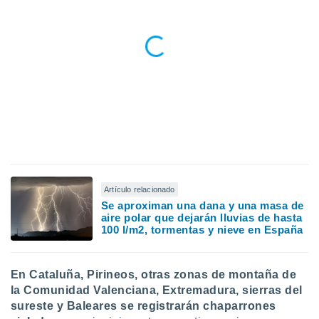
 seleccionar
o.
calización
precisa e
ión mediante
, publicidad
dos,
 publicidad
,
ón de
 desarrollo
s.
Artículo relacionado
Se aproximan una dana y una masa de
tros 1199
aire polar que dejarán lluvias de hasta
ios
100 l/m2, tormentas y nieve en España
En Cataluña, Pirineos, otras zonas de montaña de
la Comunidad Valenciana, Extremadura, sierras del
sureste y Baleares se registrarán chaparrones