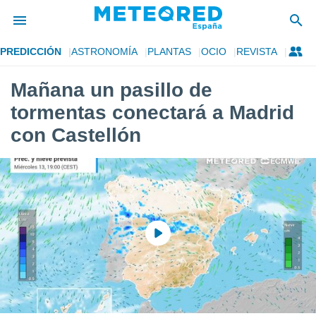
PREDICCIÓN
ASTRONOMÍA
PLANTAS
OCIO
REVISTA
privacidad
Mañana un pasillo de
o de
tiempo.com)
tormentas conectará a Madrid
borado por
es para
con Castellón
ue la
 que se
e calidad.
eder a este
ediante las
opciones:
ookies y
e forma
d digital
ada, basada
mación