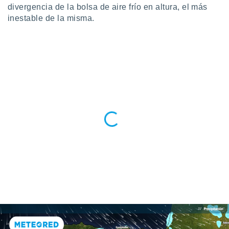
divergencia de la bolsa de aire frío en altura, el más
 botón
.
inestable de la misma.
nto,
cios
kies,
ores únicos
as similares
nar,
rocesar
onales como
 este sitio
recciones IP
ficadores de
 posible
s
 traten tus
nales en
 interés
go a lo que
nerte. Para
retirar su