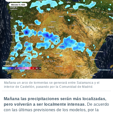
ento u
 de datos
er momento
ic en
o en
 Cookies
en
eb.
y
socios
el
to de
la
Mañana un arco de tormentas se generará entre Salamanca y el
interior de Castellón, pasando por la Comunidad de Madrid.
 en un
 y/o acceder
 de datos
Mañana las precipitaciones serán más localizadas,
ara
pero volverán a ser localmente intensas.
De acuerdo
 anuncios
con las últimas previsiones de los modelos, por la
ar perfiles