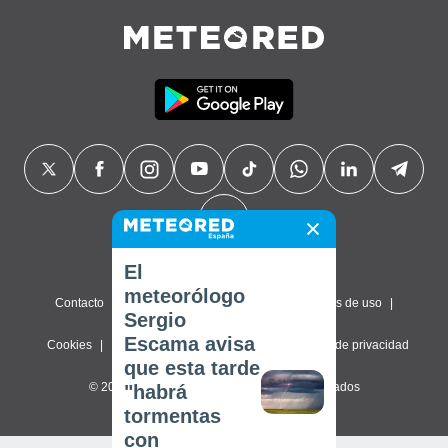
El
meteorólogo
Contacto
Sobre nosotros
FAQ
Términos de uso
Sergio
Escama avisa
Cookies
Política de privacidad
Configuración de privacidad
que esta tarde
© 2026 Meteored. Todos los derechos reservados
"habrá
tormentas
con