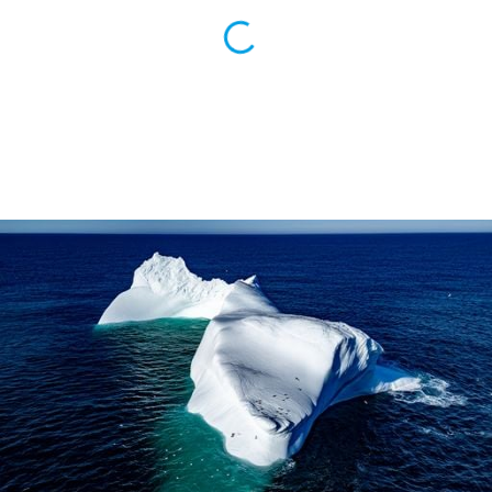
ento u
 de datos
er momento
ic en
o en
 Cookies
en
eb.
y
socios
el
to de
la
 en un
 y/o acceder
 de datos
ara
 anuncios
ar perfiles